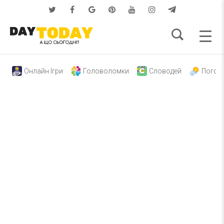
Онлайн Ігри
Головоломки
Словодей
Погод