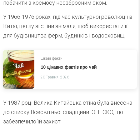
побачити з космосу неозброєним оком.
У 1966-1976 роках, під час культурної революції в
Китаї, цеглу зі стіни знімали, щоб використати її
для будівництва ферм, будинків і водосховищ.
Цікаві факти
10 цікавих фактів про чай
20 Травня, 2026
У 1987 році Велика Китайська стіна була внесена
до списку Всесвітньої спадщини ЮНЕСКО, що
забезпечило їй захист.