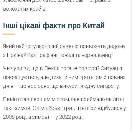
волохатих крабів.
Інші цікаві факти про Китай
Який найпопулярніший сувенір привозять додому
з Пекіна? Каліграфічні пензлі та чорнильниці!
Чи чули ви, що в Пекіні погане повітря? Ситуація
покращується, але дихати ним протягом 6 повних
днів — це все одно, що викурити одну сигарету.
Пекін став першим містом, яке приймало як літні,
так і зимові Олімпійські ігри. Літні ігри відбулися у
2008 році, а зимові — у 2022 році.