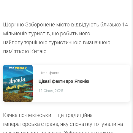
Щорічно Заборонене місто відвідують близько 14
мільйонів туристів, що робить його
найпопулярнішою туристичною визначною
пам’яткою Китаю.
Цікаві факти
Цікаві факти про Японію
12 Січня, 2025
Качка по-пекінськи — це традиційна
імператорська страва, яку спочатку готували на
кухнях палацу, де кухарі Забороненого міста