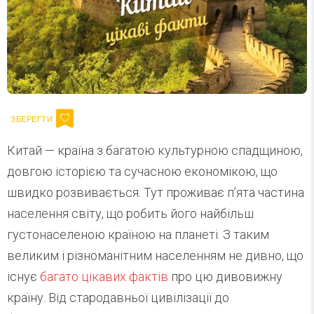
Китай — країна з багатою культурною спадщиною,
довгою історією та сучасною економікою, що
швидко розвивається. Тут проживає п’ята частина
населення світу, що робить його найбільш
густонаселеною країною на планеті. З таким
великим і різноманітним населенням не дивно, що
існує
багато цікавих фактів
про цю дивовижну
країну. Від стародавньої цивілізації до