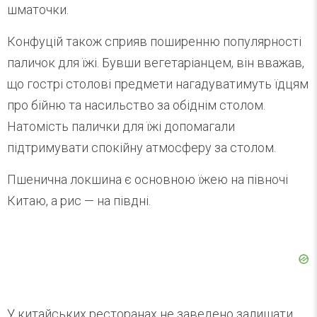
шматочки.
Конфуцій також сприяв поширенню популярності
паличок для їжі. Бувши вегетаріанцем, він вважав,
що гострі столові предмети нагадуватимуть їдцям
про бійню та насильство за обіднім столом.
Натомість палички для їжі допомагали
підтримувати спокійну атмосферу за столом.
Пшенична локшина є основною їжею на півночі
Китаю, а рис — на півдні.
У китайських ресторанах не заведено залишати