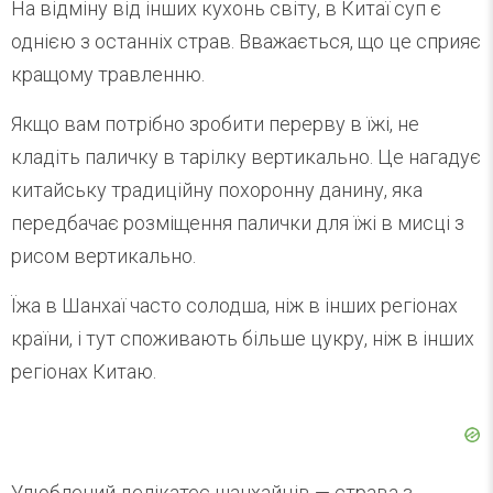
На відміну від інших кухонь світу, в Китаї суп є
однією з останніх страв. Вважається, що це сприяє
кращому травленню.
Якщо вам потрібно зробити перерву в їжі, не
кладіть паличку в тарілку вертикально. Це нагадує
китайську традиційну похоронну данину, яка
передбачає розміщення палички для їжі в мисці з
рисом вертикально.
Їжа в Шанхаї часто солодша, ніж в інших регіонах
країни, і тут споживають більше цукру, ніж в інших
регіонах Китаю.
Улюблений делікатес шанхайців — страва з