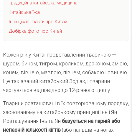
Традиційна китайська медицина
Китайська їжа
Інші цікаві факти про Китай
Добірка фото про Китай
Кожен рік у Китаї представлений твариною —
щуром, биком, тигром, кроликом, драконом, змією,
конем, вівцею, мавпою, півнем, собакою і свинею.
Це так званий китайський Зодіак, і тварини
чергуються відповідно до 12-річного циклу.
Тварини розташовані в їх повторюваному порядку,
заснованому на китайському принципі Інь і Ян.
Розташування Інь та Ян
базується на парній або
непарній кількості кігтів
(або пальців на ногах,