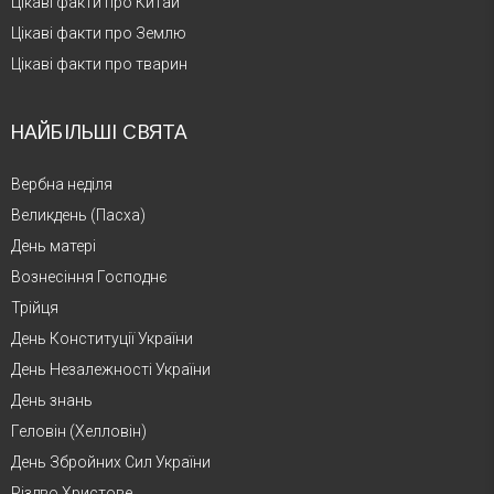
Цікаві факти про Китай
Цікаві факти про Землю
Цікаві факти про тварин
НАЙБІЛЬШІ СВЯТА
Вербна неділя
Великдень (Пасха)
День матері
Вознесіння Господнє
Трійця
День Конституції України
День Незалежності України
День знань
Геловін (Хелловін)
День Збройних Сил України
Різдво Христове