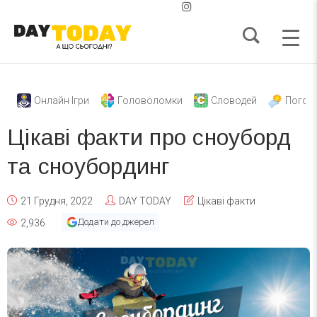
Онлайн Ігри
Головоломки
Словодей
Погод
Цікаві факти про сноуборд
та сноубординг
21 Грудня, 2022
DAY TODAY
Цікаві факти
Додати до джерел
2,936