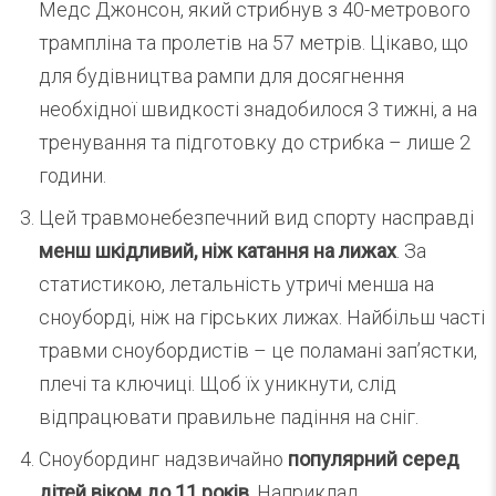
Медс Джонсон, який стрибнув з 40-метрового
трампліна та пролетів на 57 метрів. Цікаво, що
для будівництва рампи для досягнення
необхідної швидкості знадобилося 3 тижні, а на
тренування та підготовку до стрибка – лише 2
години.
Цей травмонебезпечний вид спорту насправді
менш шкідливий, ніж катання на лижах
. За
статистикою, летальність утричі менша на
сноуборді, ніж на гірських лижах. Найбільш часті
травми сноубордистів – це поламані зап’ястки,
плечі та ключиці. Щоб їх уникнути, слід
відпрацювати правильне падіння на сніг.
Сноубординг надзвичайно
популярний серед
дітей віком до 11 років
. Наприклад,