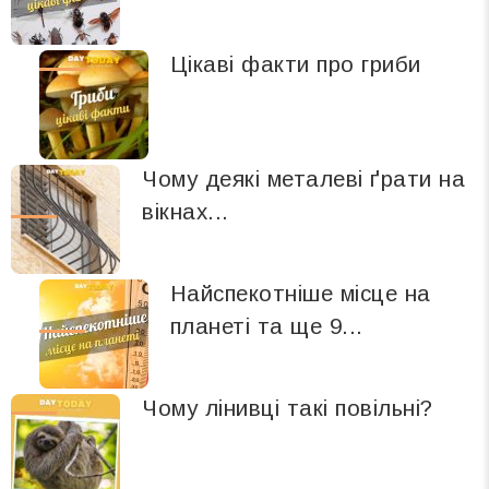
Цікаві факти про гриби
Чому деякі металеві ґрати на
вікнах...
Найспекотніше місце на
планеті та ще 9...
Чому лінивці такі повільні?