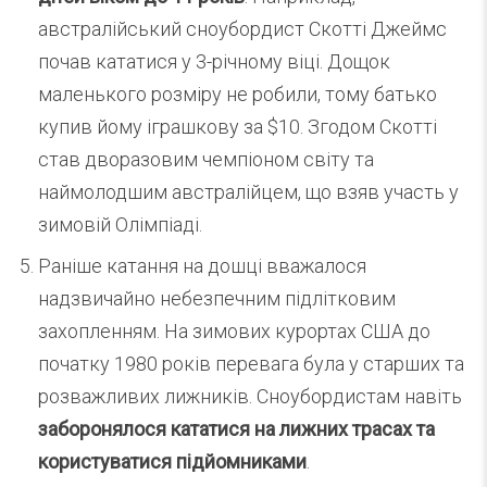
австралійський сноубордист Скотті Джеймс
почав кататися у 3-річному віці. Дощок
маленького розміру не робили, тому батько
купив йому іграшкову за $10. Згодом Скотті
став дворазовим чемпіоном світу та
наймолодшим австралійцем, що взяв участь у
зимовій Олімпіаді.
Раніше катання на дошці вважалося
надзвичайно небезпечним підлітковим
захопленням. На зимових курортах США до
початку 1980 років перевага була у старших та
розважливих лижників. Сноубордистам навіть
заборонялося кататися на лижних трасах та
користуватися підйомниками
.