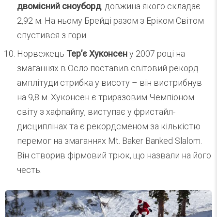
двомісний сноуборд
, довжина якого складає
2,92 м. На ньому Брейді разом з Еріком Світом
спустився з гори.
Норвежець
Тер’є Хуконсен
у 2007 році на
змаганнях в Осло поставив світовий рекорд
амплітуди стрибка у висоту – він вистрибнув
на 9,8 м. Хуконсен є триразовим Чемпіоном
світу з хафпайпу, виступає у фристайл-
дисциплінах та є рекордсменом за кількістю
перемог на змаганнях Mt. Baker Banked Slalom.
Він створив фірмовий трюк, що назвали на його
честь.