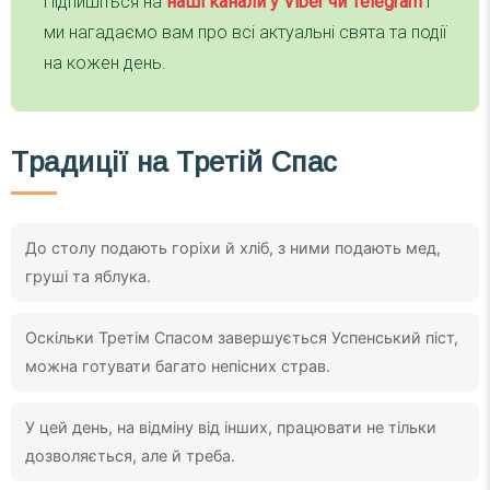
Підпишіться на
наші канали у Viber чи Telegra
m
і
ми нагадаємо вам про всі актуальні свята та події
на кожен день.
Традиції на Третій Спас
До столу подають горіхи й хліб, з ними подають мед,
груші та яблука.
Оскільки Третім Спасом завершується Успенський піст,
можна готувати багато непісних страв.
У цей день, на відміну від інших, працювати не тільки
дозволяється, але й треба.