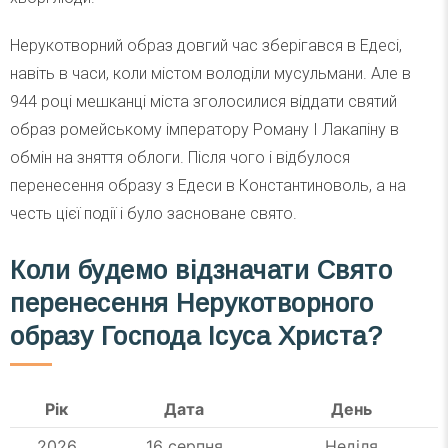
Нерукотворний образ довгий час зберігався в Едесі,
навіть в часи, коли містом володіли мусульмани. Але в
944 році мешканці міста зголосилися віддати святий
образ ромейському імператору Роману I Лакапіну в
обмін на зняття облоги. Після чого і відбулося
перенесення образу з Едеси в Константиноволь, а на
честь цієї події і було засноване свято.
Коли будемо відзначати Свято
перенесення Нерукотворного
образу Господа Ісуса Христа?
Рік
Дата
День
2026
16 серпня
Неділя