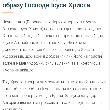
образу Господа Ісуса Христа
Назва свята (Перенесення Нерукотворного образу
Господа Ісуса Христа) пов’язана з давньою легендою.
Старовинний східний переказ говорить, що великий цар
Едеси Авгарій захворів на проказу. Ніхто не міг
допомогти царю. Тоді Авгарій направив до Христа
художників, щоб вони відобразили лик Його на полотні,
адже він мав чудодійну силу зцілення. Та в іконописців
нічого не вийшло.
Тоді Христос попрохав у художників полотно й витер ним
своє обличчя. Образ Ісуса залишився на полотні, після
чого митці повернулися до Едеси. Завдяки лику цар
Авгарій зцілився від прокази, а також вилікувалися інші
хворі люди.