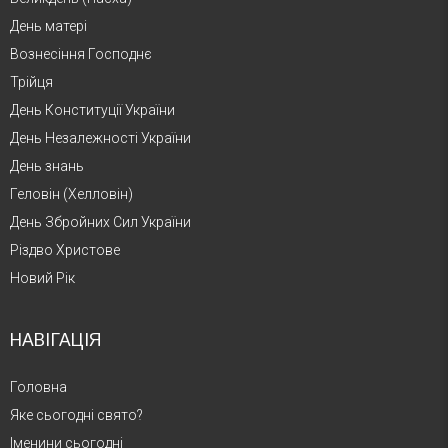
День матері
Вознесіння Господнє
Трійця
День Конституції України
День Незалежності України
День знань
Геловін (Хелловін)
День Збройних Сил України
Різдво Христове
Новий Рік
НАВІГАЦІЯ
Головна
Яке сьогодні свято?
Іменини сьогодні