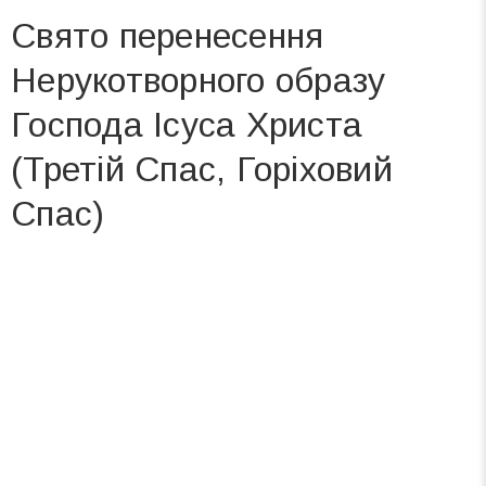
Свято перенесення
Нерукотворного образу
Господа Ісуса Христа
(Третій Спас, Горіховий
Спас)
Вже 6 років DAY TODAY складає для вас «
Список свят на день
». Підписуйтесь на щоденну розсилку
зручним для вас способом.
Телеграм
Інстаграм
Ваш імейл
Підписатися
Email