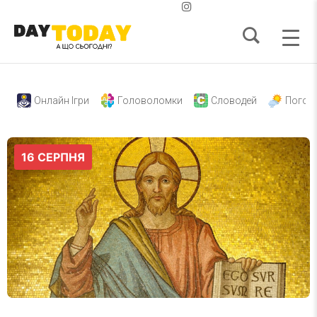
Онлайн Ігри
Головоломки
Словодей
Погод