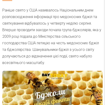
Раніше свято у США називалось Національним днем
розповсюдження інформації про медоносних бджіл та
святкування відбувалось у четверту неділю серпня.
Вперше проводити заходи почала група бджолярів, яка у
2009 році подала до Міністерства сільського
господарства США петицію на честь медоносних бджіл
та бджолярства. Шанувальники бджіл з усього світу
долучаються до відзначення цієї події, свято набуло
всесвітнього масштабу.