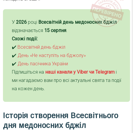
У
2026
році
Всесвітній день медоносних бджіл
відзначається
15 серпня
.
Схожі події:
✔️
Всесвітній день бджіл
✔️
День «Не наступіть на бджолу»
✔️
День пасічника України
Підпишіться на
наші канали у Viber чи Telegra
m
і
ми нагадаємо вам про всі актуальні свята та події
на кожен день.
Історія створення Всесвітнього
дня медоносних бджіл