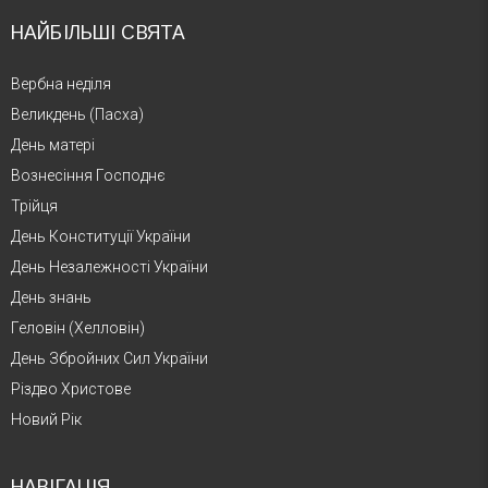
НАЙБІЛЬШІ СВЯТА
Вербна неділя
Великдень (Пасха)
День матері
Вознесіння Господнє
Трійця
День Конституції України
День Незалежності України
День знань
Геловін (Хелловін)
День Збройних Сил України
Різдво Христове
Новий Рік
НАВІГАЦІЯ