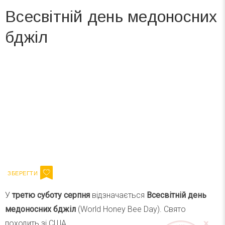
Всесвітній день медоносних
бджіл
Вже 6 років DAY TODAY складає для вас «
Список свят на день
». Підписуйтесь на щоденну розсилку
зручним для вас способом.
Телеграм
Інстаграм
Ваш імейл
Підписатися
Email
У
третю суботу серпня
відзначається
Всесвітній день
медоносних бджіл
(World Honey Bee Day). Свято
походить зі США.