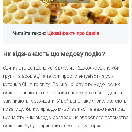
Читайте також:
Цікаві факти про бджіл
Як відзначають цю медову подію?
Святкують цей день усі бджолярі, бджолярські клуби,
групи та асоціації, а також просто ентузіасти з усіх
куточків США та світу. Вони вшановують медоносних
бджіл, визнають їхній великий внесок у життя людей та
закликають їх захищати. У цей день також висловлюють
повагу до бджолярів, до їхньої важкої та важливої праці.
Визнають їхній вклад у розведення здорового потомства
бджіл, які будуть приносити неоціненну користь