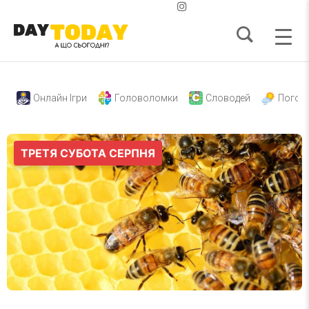
Онлайн Ігри
Головоломки
Словодей
Погод