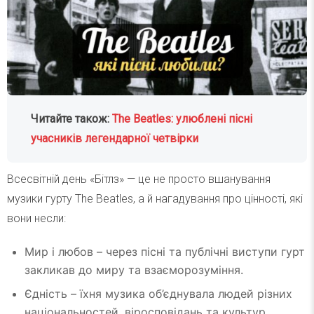
Читайте також:
The Beatles: улюблені пісні
учасників легендарної четвірки
Всесвітній день «Бітлз» — це не просто вшанування
музики гурту The Beatles, а й нагадування про цінності, які
вони несли:
Мир і любов – через пісні та публічні виступи гурт
закликав до миру та взаєморозуміння.
Єдність – їхня музика об’єднувала людей різних
національностей, віросповідань та культур.