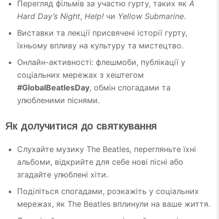
Перегляд фільмів за участю гурту, таких як
A
Hard Day’s Night
,
Help!
чи
Yellow Submarine
.
Виставки та лекції присвячені історії гурту,
їхньому впливу на культуру та мистецтво.
Онлайн-активності: флешмоби, публікації у
соціальних мережах з хештегом
#GlobalBeatlesDay
, обмін спогадами та
улюбленими піснями.
Як долучитися до святкування
Слухайте музику The Beatles, перегляньте їхні
альбоми, відкрийте для себе нові пісні або
згадайте улюблені хіти.
Поділіться спогадами, розкажіть у соціальних
мережах, як The Beatles вплинули на ваше життя.