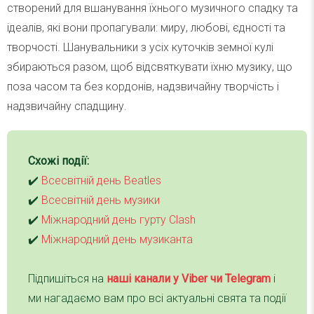
створений для вшанування їхнього музичного спадку та
ідеалів, які вони пропагували: миру, любові, єдності та
творчості. Шанувальники з усіх куточків земної кулі
збираються разом, щоб відсвяткувати їхню музику, що
поза часом та без кордонів, надзвичайну творчість і
надзвичайну спадщину.
Схожі події:
✔️
Всесвітній день Beatles
✔️
Всесвітній день музики
✔️
Міжнародний день гурту Clash
✔️
Міжнародний день музиканта
Підпишіться на
наші канали у Viber чи Telegra
m
і
ми нагадаємо вам про всі актуальні свята та події