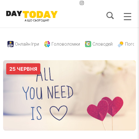
Онлайн Ігри
Головоломки
Словодей
Погод