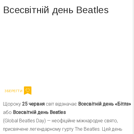
Всесвітній день Beatles
Вже 6 років DAY TODAY складає для вас «
Список свят на день
». Підписуйтесь на щоденну розсилку
зручним для вас способом.
Телеграм
Інстаграм
Ваш імейл
Підписатися
Email
Щороку
25 червня
світ відзначає
Всесвітній день «Бітлз»
або
Всесвітній день Beatles
(Global Beatles Day) — неофіційне міжнародне свято,
присвячене легендарному гурту The Beatles. Цей день