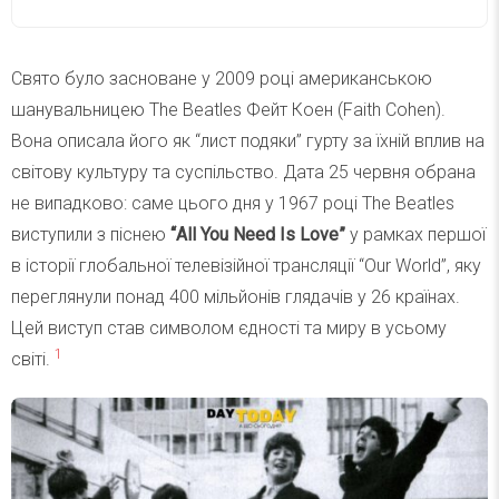
Свято було засноване у 2009 році американською
шанувальницею The Beatles Фейт Коен (Faith Cohen).
Вона описала його як “лист подяки” гурту за їхній вплив на
світову культуру та суспільство. Дата 25 червня обрана
не випадково: саме цього дня у 1967 році The Beatles
виступили з піснею
“All You Need Is Love”
у рамках першої
в історії глобальної телевізійної трансляції “Our World”, яку
переглянули понад 400 мільйонів глядачів у 26 країнах.
Цей виступ став символом єдності та миру в усьому
1
світі.