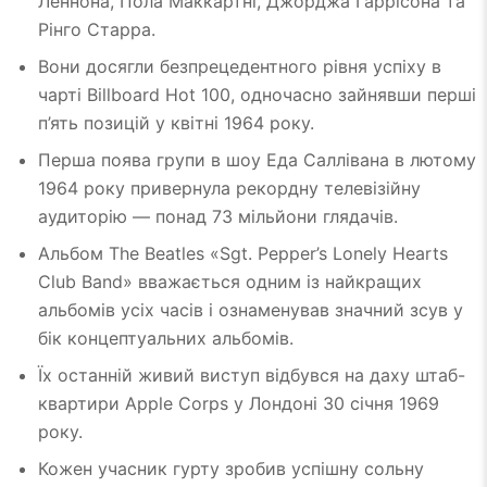
Леннона, Пола Маккартні, Джорджа Гаррісона та
Рінго Старра.
Вони досягли безпрецедентного рівня успіху в
чарті Billboard Hot 100, одночасно зайнявши перші
п’ять позицій у квітні 1964 року.
Перша поява групи в шоу Еда Саллівана в лютому
1964 року привернула рекордну телевізійну
аудиторію — понад 73 мільйони глядачів.
Альбом The Beatles «Sgt. Pepper’s Lonely Hearts
Club Band» вважається одним із найкращих
альбомів усіх часів і ознаменував значний зсув у
бік концептуальних альбомів.
Їх останній живий виступ відбувся на даху штаб-
квартири Apple Corps у Лондоні 30 січня 1969
року.
Кожен учасник гурту зробив успішну сольну