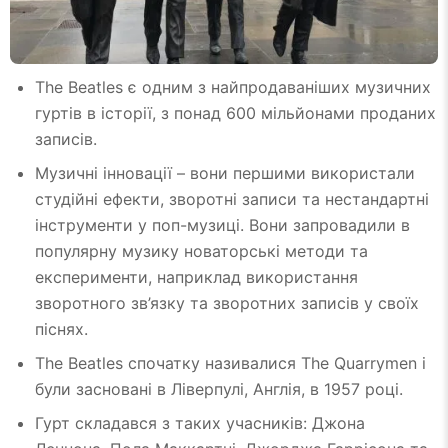
The Beatles є одним з найпродаваніших музичних
гуртів в історії, з понад 600 мільйонами проданих
записів.
Музичні інновації – вони першими використали
студійні ефекти, зворотні записи та нестандартні
інструменти у поп-музиці. Вони запровадили в
популярну музику новаторські методи та
експерименти, наприклад використання
зворотного зв’язку та зворотних записів у своїх
піснях.
The Beatles спочатку називалися The Quarrymen і
були засновані в Ліверпулі, Англія, в 1957 році.
Гурт складався з таких учасників: Джона