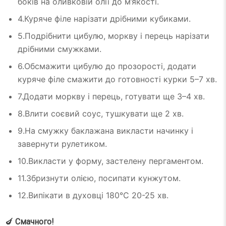
боків на оливковій олії до м’якості.
4.Куряче філе нарізати дрібними кубиками.
5.Подрібнити цибулю, моркву і перець нарізати
дрібними смужками.
6.Обсмажити цибулю до прозорості, додати
куряче філе смажити до готовності курки 5–7 хв.
7.Додати моркву і перець, готувати ще 3–4 хв.
8.Влити соєвий соус, тушкувати ще 2 хв.
9.На смужку баклажана викласти начинку і
завернути рулетиком.
10.Викласти у форму, застелену пергаментом.
11.Збризнути олією, посипати кунжутом.
12.Випікати в духовці 180°С 20-25 хв.
🍆
Смачного!