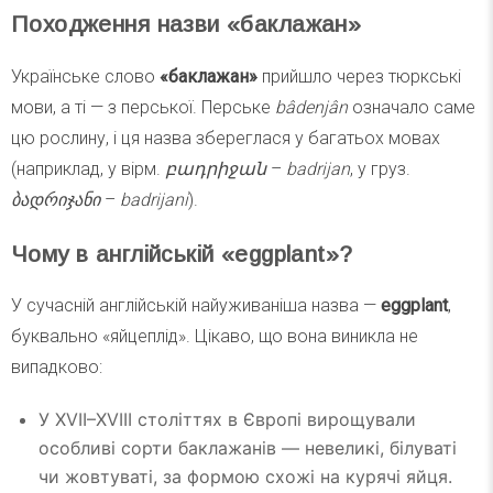
Походження назви «баклажан»
Українське слово
«баклажан»
прийшло через тюркські
мови, а ті — з перської. Перське
bâdenjân
означало саме
цю рослину, і ця назва збереглася у багатьох мовах
(наприклад, у вірм.
բադրիջան
–
badrijan
, у груз.
ბადრიჯანი
–
badrijani
).
Чому в англійській «eggplant»?
У сучасній англійській найуживаніша назва —
eggplant
,
буквально «яйцеплід». Цікаво, що вона виникла не
випадково:
У XVII–XVIII століттях в Європі вирощували
особливі сорти баклажанів — невеликі, білуваті
чи жовтуваті, за формою схожі на курячі яйця.