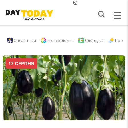
Онлайн Ігри
Головоломки
Словодей
Погод