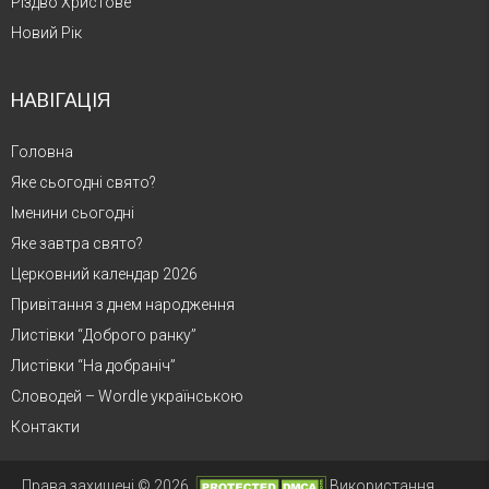
Різдво Христове
Новий Рік
НАВІГАЦІЯ
Головна
Яке сьогодні свято?
Іменини сьогодні
Яке завтра свято?
Церковний календар 2026
Привітання з днем народження
Листівки “Доброго ранку”
Листівки “На добраніч”
Словодей – Wordle українською
Контакти
Права захищені © 2026.
Використання