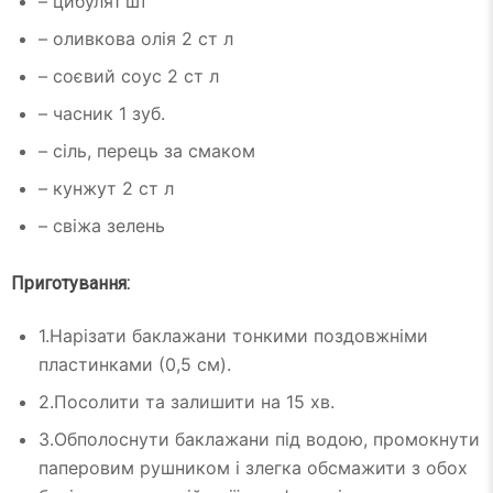
– цибуля1 шт
– оливкова олія 2 ст л
– соєвий соус 2 ст л
– часник 1 зуб.
– сіль, перець за смаком
– кунжут 2 ст л
– свіжа зелень
Приготування:
1.Нарізати баклажани тонкими поздовжніми
пластинками (0,5 см).
2.Посолити та залишити на 15 хв.
3.Обполоснути баклажани під водою, промокнути
паперовим рушником і злегка обсмажити з обох