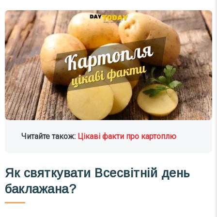
Читайте також:
Цікаві факти про картоплю
Як святкувати Всесвітній день
баклажана?