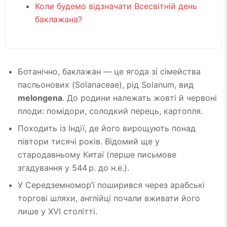
Коли будемо відзначати Всесвітній день
баклажана?
Ботанічно, баклажан — це ягода зі сімейства
пасльонових (Solanaceae), рід Solanum, вид
melongena
. До родини належать жовті й червоні
плоди: помідори, солодкий перець, картопля.
Походить із Індії, де його вирощують понад
півтори тисячі років. Відомий ще у
стародавньому Китаї (перше письмове
згадування у 544 р. до н.е.).
У Середземномор’ї поширився через арабські
торгові шляхи, англійці почали вживати його
лише у XVI столітті.