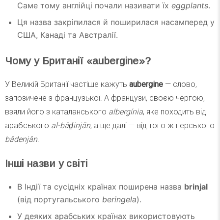
Саме тому англійці почали називати їх
eggplants
.
Ця назва закріпилася й поширилася насамперед у
США, Канаді та Австралії.
Чому у Британії «aubergine»?
У Великій Британії частіше кажуть
aubergine
— слово,
запозичене з французької. А французи, своєю чергою,
взяли його з каталанського
albergínia
, яке походить від
арабського
al-bāḏinjān
, а ще далі — від того ж перського
bâdenjân
.
Інші назви у світі
В Індії та сусідніх країнах поширена назва
brinjal
(від португальського
beringela
).
У деяких арабських країнах використовують