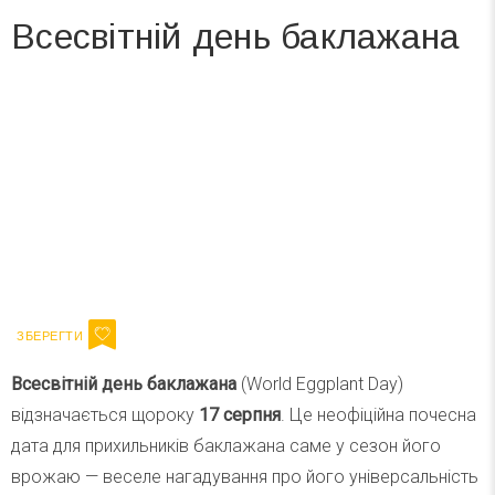
Всесвітній день баклажана
Вже 6 років DAY TODAY складає для вас «
Список свят на день
». Підписуйтесь на щоденну розсилку
зручним для вас способом.
Телеграм
Інстаграм
Ваш імейл
Підписатися
Email
Всесвітній день баклажана
(World Eggplant Day)
відзначається щороку
17 серпня
. Це неофіційна почесна
дата для прихильників баклажана саме у сезон його
врожаю — веселе нагадування про його універсальність