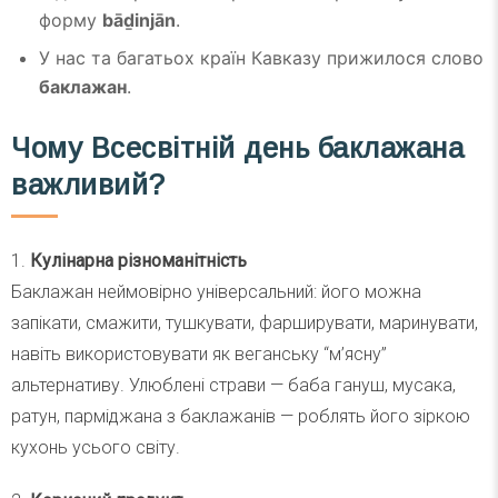
форму
bāḏinjān
.
У нас та багатьох країн Кавказу прижилося слово
баклажан
.
Чому Всесвітній день баклажана
важливий?
1.
Кулінарна різноманітність
Баклажан неймовірно універсальний: його можна
запікати, смажити, тушкувати, фарширувати, маринувати,
навіть використовувати як веганську “м’ясну”
альтернативу. Улюблені страви — баба гануш, мусака,
ратун, парміджана з баклажанів — роблять його зіркою
кухонь усього світу.