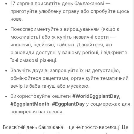
17 серпня присвятіть день баклажанові —
приготуйте улюблену страву або спробуйте щось
нове.
Поекспериментуйте з вирощуванням (якщо є
можливість) або ж купіть незвичні сорти —
японські, індійські, тайські. Дізнайтеся, які
різновиди доступні у вашому регіоні, і відкрийте
їхні смакові різниці.
Залучіть друзів: запрошуйте їх на дегустацію,
обмінюйтеся рецептами, організуйте тематичний
вечір із баба гануш або мусакою.
Використовуйте хештеги
#WorldEggplantDay
,
#EggplantMonth
,
#EggplantDay
у соцмережах для
поширення натхнення.
Всесвітній день баклажана — це не просто веселощі. Це