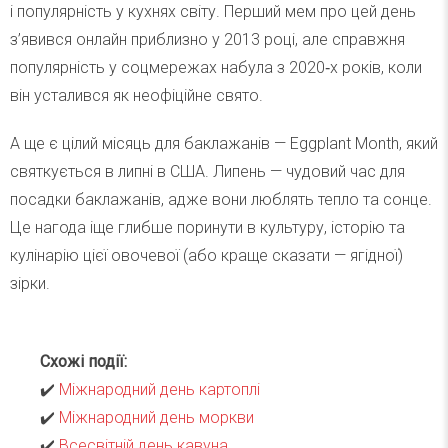
і популярність у кухнях світу. Перший мем про цей день
з’явився онлайн приблизно у 2013 році, але справжня
популярність у соцмережах набула з 2020‑х років, коли
він усталився як неофіційне свято.
А ще є цілий місяць для баклажанів — Eggplant Month, який
святкується в липні в США. Липень — чудовий час для
посадки баклажанів, адже вони люблять тепло та сонце.
Це нагода іще глибше поринути в культуру, історію та
кулінарію цієї овочевої (або краще сказати — ягідної)
зірки.
Схожі події:
✔️
Міжнародний день картоплі
✔️
Міжнародний день моркви
✔️
Всесвітній день кавуна