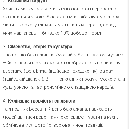
2.
Корисний продукт
Хоча ця мегаягода містить мало калорій і переважно
складається з води, баклажан має фібрилярну основу і
містить корисну мінімальну кількість мінералів, серед
яких марганець — близько 10% добової норми.
3.
Сімейство, історія та культура
Цікаво, що баклажан пов’язаний із багатьма культурами
— його назви в різних мовах відображають поширення:
aubergine (фр.), brinjal (індійське походження), baigan
(індійський діалект). Він — приклад, як продукт може стати
культурною та гастрономічною спадщиною народів.
4.
Кулінарна творчість і спільнота
Такі події, як Всесвітній день баклажана, надихають
людей ділитися рецептами, експериментувати на кухні,
обмінюватися фото і створювати нові традиції.