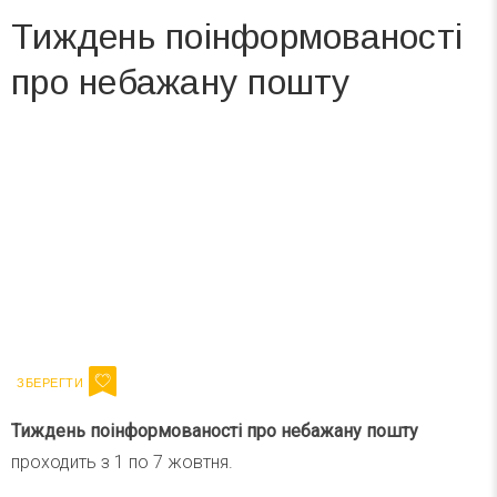
Тиждень поінформованості
про небажану пошту
Вже 6 років DAY TODAY складає для вас «
Список свят на день
». Підписуйтесь на щоденну розсилку
зручним для вас способом.
Телеграм
Інстаграм
Ваш імейл
Підписатися
Email
Тиждень поінформованості про небажану пошту
проходить з 1 по 7 жовтня.