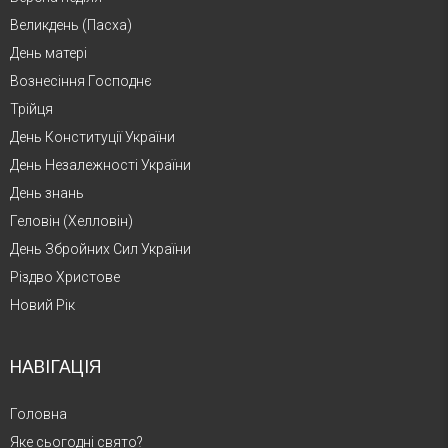
Великдень (Пасха)
День матері
Вознесіння Господнє
Трійця
День Конституції України
День Незалежності України
День знань
Геловін (Хелловін)
День Збройних Сил України
Різдво Христове
Новий Рік
НАВІГАЦІЯ
Головна
Яке сьогодні свято?