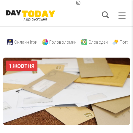
Онлайн Ігри
Головоломки
Словодей
Погод