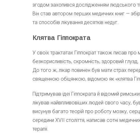
згодом захопився дослідженням людського ті
Він став автором перших медичних книг — збір
та способів лікування десятків недуг.
Клятва Гіппократа
У своїх трактатах Гіппократ також писав про м
безкорисливість, скромність, здоровий глузд, 
До того ж, лікар повинен був мати страх пере
священною обіцянкою, відомою як «клятва Гі
Підтримував ідеї Гіппократа й відомий римськи
лікував найвпливовіших людей свого часу, був
висунув багато теорій про роботу мозку, серц
середини XVII століття, написав сотні медичних
терапії.