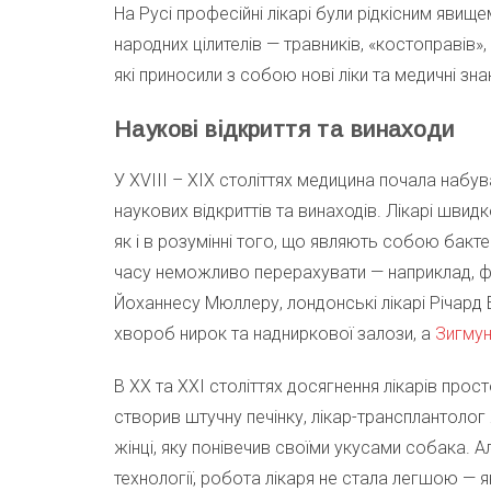
На Русі професійні лікарі були рідкісним явищ
народних цілителів — травників, «костоправів»,
які приносили з собою нові ліки та медичні зна
Наукові відкриття та винаходи
У XVIII – XIX століттях медицина почала набу
наукових відкриттів та винаходів. Лікарі швид
як і в розумінні того, що являють собою бактер
часу неможливо перерахувати — наприклад, ф
Йоханнесу Мюллеру, лондонські лікарі Річард Б
хвороб нирок та надниркової залози, а
Зигму
В XX та XXI століттях досягнення лікарів пр
створив штучну печінку, лікар-трансплантол
жінці, яку понівечив своїми укусами собака. 
технології, робота лікаря не стала легшою — 