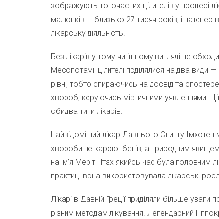
зображують тогочасних цілителів у процесі лік
малюнків — близько 27 тисяч років, і натепер
лікарську діяльність.
Без лікарів у тому чи іншому вигляді не обход
Месопотамії цілителі поділялися на два види 
рівні, тобто спираючись на досвід та спостере
хвороб, керуючись містичними уявленнями. Ц
обидва типи лікарів.
Найвідоміший лікар Давнього Єгипту Імхотеп 
хвороби не карою богів, а природним явищем. 
на ім’я Меріт Птах якийсь час була головним л
практиці вона використовувала лікарські росли
Лікарі в Давній Греції приділяли більше уваги
різним методам лікування. Легендарний Гіппо