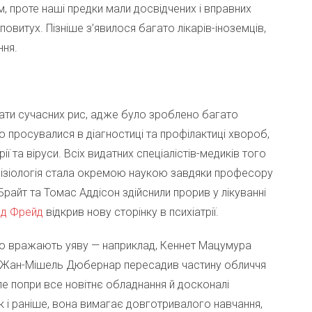
ем, проте наші предки мали досвідчених і вправних
 повитух. Пізніше з’явилося багато лікарів-іноземців,
ння.
вати сучасних рис, адже було зроблено багато
ко просувалися в діагностиці та профілактиці хвороб,
ії та віруси. Всіх видатних спеціалістів-медиків того
ізіологія стала окремою наукою завдяки професору
райт та Томас Аддісон здійснили прорив у лікуванні
нд Фрейд
відкрив нову сторінку в психіатрії.
осто вражають уяву — наприклад, Кеннет Мацумура
ог Жан-Мішель Дюбернар пересадив частину обличчя
Але попри все новітнє обладнання й досконалі
як і раніше, вона вимагає довготривалого навчання,