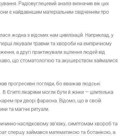
ування. Радіовуглецевий аналіз визначив вік цих
 вони є найдавнішим матеріальним свідченням про
илася жодна з відомих нам цивілізацій. Наприклад, у
— перші лікували травми та хвороби на емпіричному
ження, а другі практикували зцілення людей від
ікаво, що стоматологією та акушерством займалися
мав прогресивні погляди, бо вважав людські
В Єгипті лікарями могли бути й жінки — цілителька
ікарем при дворі фараона. Відомо, що в своїй
ни та магічні ритуали.
 причинно-наслідковому зв’язку, симптомам хвороб та
крат спершу займався математикою та ботанікою, а