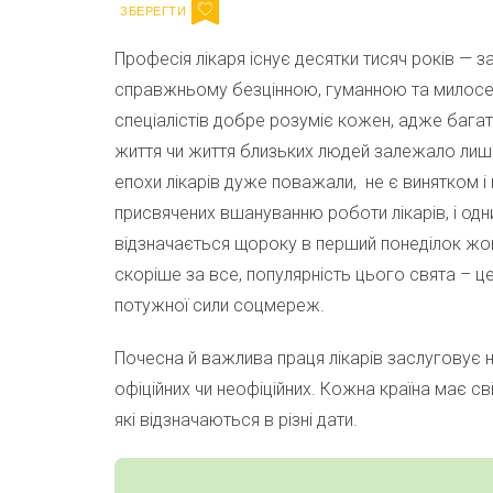
Професія лікаря існує десятки тисяч років — за
справжньому безцінною, гуманною та милосер
спеціалістів добре розуміє кожен, адже бага
життя чи життя близьких людей залежало лише 
епохи лікарів дуже поважали, не є винятком і н
присвячених вшануванню роботи лікарів, і одн
відзначається щороку в перший понеділок жовт
скоріше за все, популярність цього свята – ц
потужної сили соцмереж.
Почесна й важлива праця лікарів заслуговує на
офіційних чи неофіційних. Кожна країна має св
які відзначаються в різні дати.