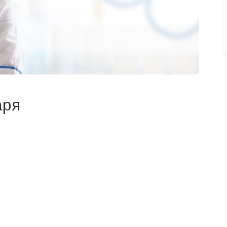
аря
свят на день
». Підписуйтесь на щоденну розсилку
Підписатися