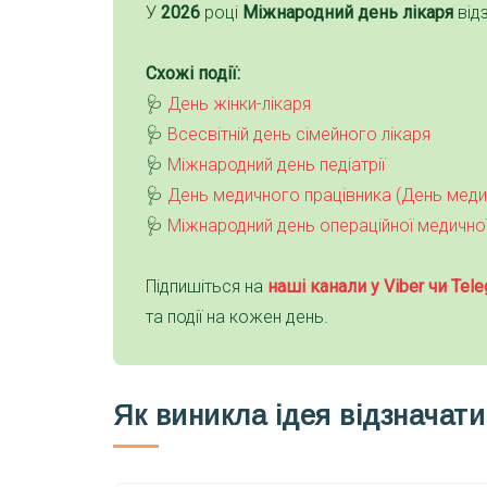
У
2026
році
Міжнародний день лікаря
від
Схожі події:
🩺
День жінки-лікаря
🩺
Всесвітній день сімейного лікаря
🩺
Міжнародний день педіатрії
🩺
День медичного працівника (День меди
🩺
Міжнародний день операційної медично
Підпишіться на
наші канали у Viber чи Tele
та події на кожен день.
Як виникла ідея відзначат