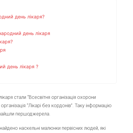
одний день лікаря?
жнародний день лікаря
каря?
аря
й день лікаря ?
ікаря стали “Всесвітня організація охорони
організація “Лікарі без кордонів”. Таку інформацію
 знайшли першоджерела.
 знайдено наскельні малюнки первісних людей, які