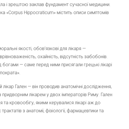
ла і зрештою заклав фундамент сучасної медицини.
ка «Corpus Hippocraticum» містить описи симптомів
оральні якості, обов’язкові для лікаря —
врівноваженість, охайність, відсутність забобонів.
д богами — саме перед ними присягали грецькі лікарі
ппократа».
й лікар Гален — він проводив анатомічні дослідження,
 придворним лікарем у двох імператорів Риму. Гален
я та кровообігу, якими керувалися лікарі аж до
 трактатів з анатомії, фізіології, фармацевтики та