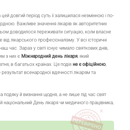
 цей довгий період суть її залишилася незмінною і по-
дною. Важливе значення лікарів як авторитетних
тьом доводилося переживати ситуацію, коли власне
від лікарського професіоналізму. У всі історичні
аш час. Зараз у світі існує чимало святкових днів,
им з них є
Міжнародний день лікаря
, який
ня, в багатьох країнах. Ця подія
не є офіційною
,
е результат всенародної вдячності лікарям та
 подяку й визнання щодня, а не лише під час свят
ій національний День лікаря чи медичного працівника,