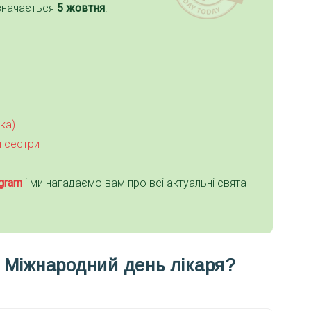
значається
5 жовтня
.
ка)
ї сестри
gra
m
і ми нагадаємо вам про всі актуальні свята
и Міжнародний день лікаря?