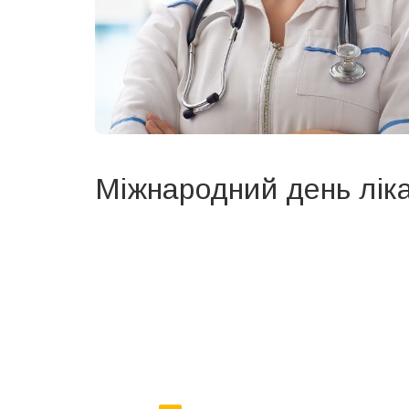
Міжнародний день лік
Вже 6 років DAY TODAY складає для вас «
Список 
зручним для вас способом.
Телеграм
Інстаграм
Ваш імейл
Email