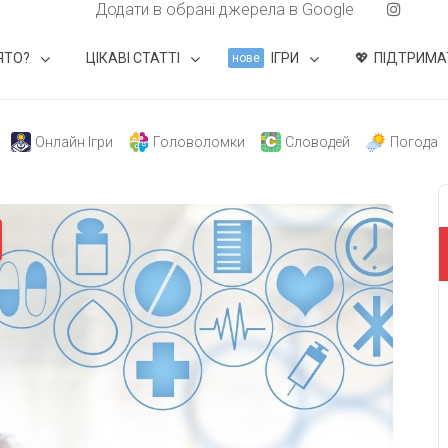
Додати в обрані джерела в Google
ЯТО?
ЦІКАВІ СТАТТІ
ІГРИ
ПІДТРИМА
нове
Онлайн Ігри
Головоломки
Словодей
Погода