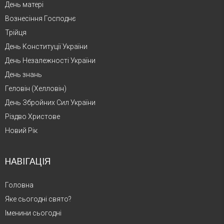
День матері
Вознесіння Господнє
Трійця
День Конституції України
День Незалежності України
День знань
Геловін (Хелловін)
День Збройних Сил України
Різдво Христове
Новий Рік
НАВІГАЦІЯ
Головна
Яке сьогодні свято?
Іменини сьогодні