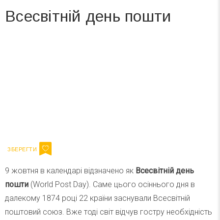
Всесвітній день пошти
Вже 6 років DAY TODAY складає для вас «
Список свят на день
». Підписуйтесь на щоденну розсилку
зручним для вас способом.
Телеграм
Інстаграм
Ваш імейл
Підписатися
Email
9 жовтня в календарі відзначено як
Всесвітній день
пошти
(World Post Day). Саме цього осіннього дня в
далекому 1874 році 22 країни заснували Всесвітній
поштовий союз. Вже тоді світ відчув гостру необхідність