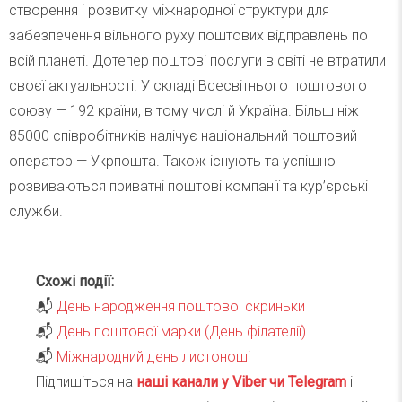
створення і розвитку міжнародної структури для
забезпечення вільного руху поштових відправлень по
всій планеті. Дотепер поштові послуги в світі не втратили
своєї актуальності. У складі Всесвітнього поштового
союзу — 192 країни, в тому числі й Україна. Більш ніж
85000 співробітників налічує національний поштовий
оператор — Укрпошта. Також існують та успішно
розвиваються приватні поштові компанії та кур’єрські
служби.
Схожі події:
📬
День народження поштової скриньки
📬
День поштової марки (День філателії)
📬
Міжнародний день листоноші
Підпишіться на
наші канали у Viber чи Telegra
m
і