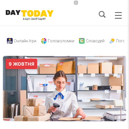
Онлайн Ігри
Головоломки
Словодей
Погод