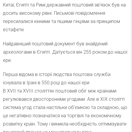
Китаї, Єгипті та Римі державний поштовий зв’язок був на
досить високому рівні. Письмові повідомлення
пересилалися кінними та пішими гінцями за принципом
естафети.
Найдавніший поштовий документ був знайдений
археологами в Єгипті. Датується він 255 роком до нашої
ери.
Перша відома в історії людства поштова служба
існувала в Ірані в 550 році до нашої ери.
В XVII та XVIII століттях поштовий обіг між країнами
регулювався двосторонніми угодами. Але в XIX столітті
система угод стала настільки об’ємною та складною, що
це негативно позначатися на торгівлі та економічному
розвитку країн. Тому і виникла необхідність оптимізувати