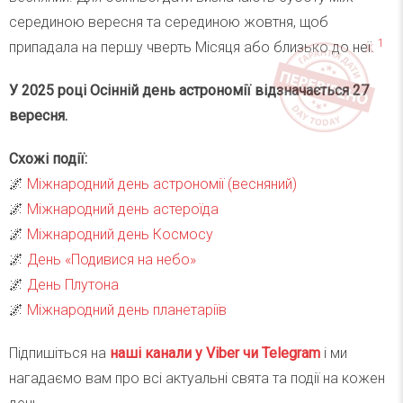
серединою вересня та серединою жовтня, щоб
1
припадала на першу чверть Місяця або близько до неї.
У 2025 році Осінній день астрономії відзначається 27
вересня.
Схожі події:
🌌
Міжнародний день астрономії (весняний)
🌌
Міжнародний день астероїда
🌌
Міжнародний день Космосу
🌌
День «Подивися на небо»
🌌
День Плутона
🌌
Міжнародний день планетаріїв
Підпишіться на
наші канали у Viber чи Telegra
m
і ми
нагадаємо вам про всі актуальні свята та події на кожен