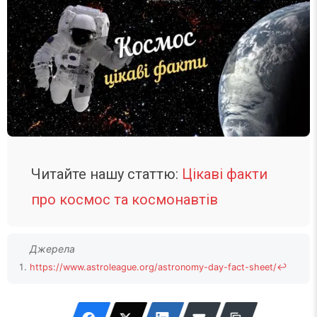
Читайте нашу статтю:
Цікаві факти
про космос та космонавтів
https://www.astroleague.org/astronomy-day-fact-sheet/
↩