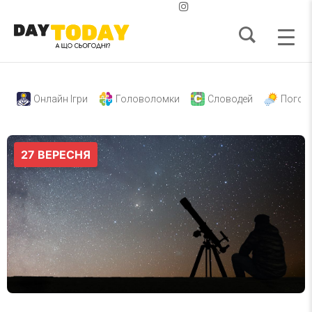
Онлайн Ігри
Головоломки
Словодей
Погод