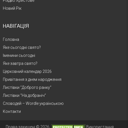
Різдво Христове
Новий Рік
НАВІГАЦІЯ
Головна
Яке сьогодні свято?
Іменини сьогодні
Яке завтра свято?
Церковний календар 2026
Привітання з днем народження
Листівки “Доброго ранку”
Листівки “На добраніч”
Словодей – Wordle українською
Контакти
Права захищені © 2026.
Використання