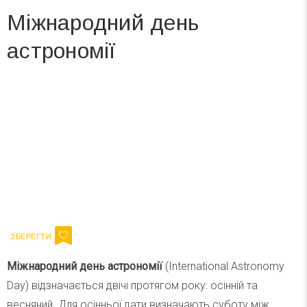
Міжнародний день
астрономії
Вже 6 років DAY TODAY складає для вас «
Список свят на день
». Підписуйтесь на щоденну розсилку
зручним для вас способом.
Телеграм
Інстаграм
Ваш імейл
Підписатися
Email
Міжнародний день астрономії
(International Astronomy
Day) відзначається двічі протягом року: осінній та
весняний. Для осінньої дати визначають суботу між