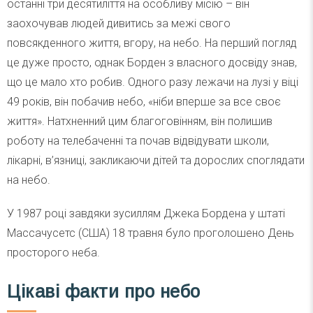
останні три десятиліття на особливу місію – він
заохочував людей дивитись за межі свого
повсякденного життя, вгору, на небо. На перший погляд
це дуже просто, однак Борден з власного досвіду знав,
що це мало хто робив. Одного разу лежачи на лузі у віці
49 років, він побачив небо, «ніби вперше за все своє
життя». Натхненний цим благоговінням, він полишив
роботу на телебаченні та почав відвідувати школи,
лікарні, в’язниці, закликаючи дітей та дорослих споглядати
на небо.
У 1987 році завдяки зусиллям Джека Бордена у штаті
Массачусетс (США) 18 травня було проголошено День
просторого неба.
Цікаві факти про небо