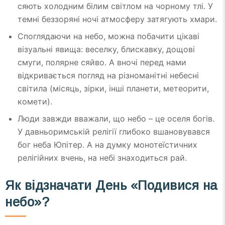
сяють холодним білим світлом на чорному тлі. У
темні беззоряні ночі атмосферу затягують хмари.
Споглядаючи на небо, можна побачити цікаві
візуальні явища: веселку, блискавку, дощові
смуги, полярне сяйво. А вночі перед нами
відкривається погляд на різноманітні небесні
світила (місяць, зірки, інші планети, метеорити,
комети).
Люди завжди вважали, що небо – це оселя богів.
У давньоримській релігії глибоко вшановувався
бог неба Юпітер. А на думку монотеїстичних
релігійних вчень, на небі знаходиться рай.
Як відзначати День «Подивися на
небо»?