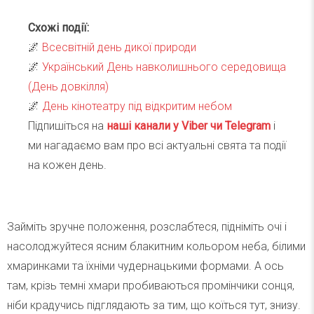
Схожі події:
🌌
Всесвітній день дикої природи
🌌
Український День навколишнього середовища
(День довкілля)
🌌
День кінотеатру під відкритим небом
Підпишіться на
наші канали у Viber чи Telegra
m
і
ми нагадаємо вам про всі актуальні свята та події
на кожен день.
Займіть зручне положення, розслабтеся, підніміть очі і
насолоджуйтеся ясним блакитним кольором неба, білими
хмаринками та їхніми чудернацькими формами. А ось
там, крізь темні хмари пробиваються промінчики сонця,
ніби крадучись підглядають за тим, що коїться тут, знизу.