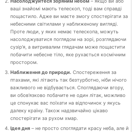
Насолоджуйтеся зоряним небом
– якщо ви або
ваші знайомі мають телескоп, тоді вам справді
пощастило. Адже ви маєте змогу спостерігати за
небесними світилами у наближеному вигляді.
Проте люди, у яких немає телескопа, можуть
насолоджуватися поглядом на зорі, розглядаючи
сузір’я, а витривалим глядачам може пощастити
побачити небесне тіло, яке рухається космічним
простором.
Наближення до природи.
Спостереження за
птахами, які літають так безтурботно, ніби нічого
важливого не відбувається. Споглядаючи вгору,
ви обов’язково побачите не один літак, можливо
це спонукає вас поїхати на відпочинок у якусь
далеку країну. Також надзвичайно цікаво
спостерігати за рухом хмар.
Ідея дня
– не просто споглядати красу неба, але й