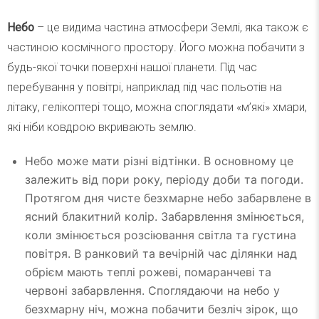
Небо
– це видима частина атмосфери Землі, яка також є
частиною космічного простору. Його можна побачити з
будь-якої точки поверхні нашої планети. Під час
перебування у повітрі, наприклад під час польотів на
літаку, гелікоптері тощо, можна споглядати «м’які» хмари,
які ніби ковдрою вкривають землю.
Небо може мати різні відтінки. В основному це
залежить від пори року, періоду доби та погоди.
Протягом дня чисте безхмарне небо забарвлене в
ясний блакитний колір. Забарвлення змінюється,
коли змінюється розсіювання світла та густина
повітря. В ранковий та вечірній час ділянки над
обрієм мають теплі рожеві, помаранчеві та
червоні забарвлення. Споглядаючи на небо у
безхмарну ніч, можна побачити безліч зірок, що