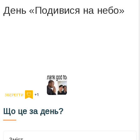
День «Подивися на небо»
Вже 6 років DAY TODAY складає для вас «
Список свят на день
». Підписуйтесь на щоденну розсилку
зручним для вас способом.
Телеграм
Інстаграм
Ваш імейл
Підписатися
Email
+1
Що це за день?
Зміст