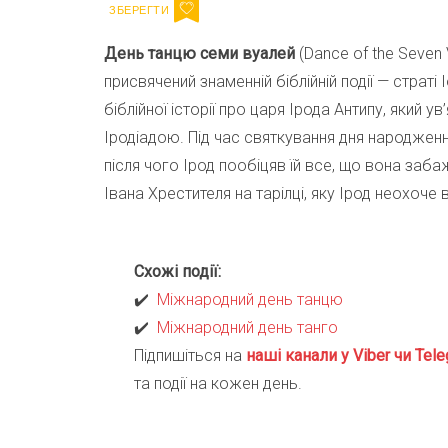
День танцю семи вуалей
(Dance of the Seven 
присвячений знаменній біблійній події — страті
біблійної історії про царя Ірода Антипу, який 
Іродіадою. Під час святкування дня народжен
після чого Ірод пообіцяв їй все, що вона заб
Івана Хрестителя на тарілці, яку Ірод неохоче
Схожі події:
✔️
Міжнародний день танцю
✔️
Міжнародний день танго
Підпишіться на
наші канали у Viber чи Tele
та події на кожен день.