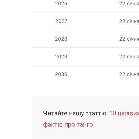
2026
22 січн
2027
22 січн
2028
22 січн
2029
22 січн
2030
22 січн
Читайте нашу статтю:
10 цікави
фактів про танго