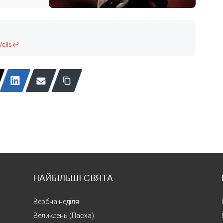
eils
↩
НАЙБІЛЬШІ СВЯТА
Вербна неділя
Великдень (Пасха)