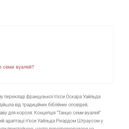
ю семи вуалей?
у перекладі французької п’єси Оскара Уайльда
ійшла від традиційних біблійних оповідей,
ву для короля. Концепція “Танцю семи вуалей”
ій адаптації п’єси Уайльда Ріхардом Штраусом у
 бути пристойною, часто перетворювалася на