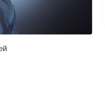
ей
свят на день
». Підписуйтесь на щоденну розсилку
Підписатися