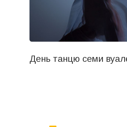
День танцю семи вуал
Вже 6 років DAY TODAY складає для вас «
Список 
зручним для вас способом.
Телеграм
Інстаграм
Ваш імейл
Email