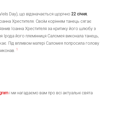
Veils Day), що відзначається щорічно
22 січня
,
 Іоанна Хрестителя. Своїм корінням танець сягає
ув’язнив Іоанна Хрестителя за критику його шлюбу з
ня Ірода його племінниця Саломея виконала танець,
ажає. Під впливом матері Саломея попросила голову
1
 виконав.
gra
m
і ми нагадаємо вам про всі актуальні свята