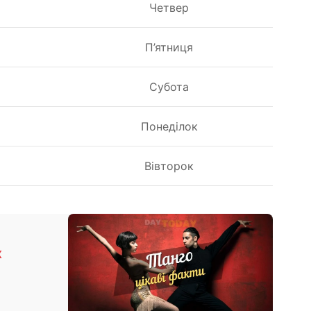
я
Четвер
я
П’ятниця
я
Субота
я
Понеділок
я
Вівторок
х