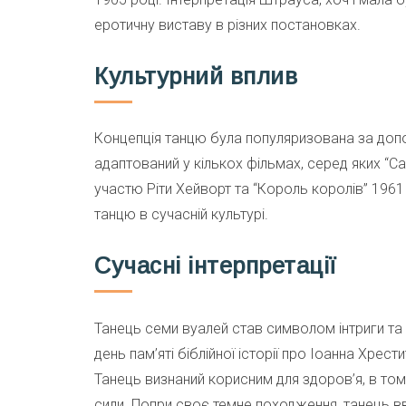
еротичну виставу в різних постановках.
Культурний вплив
Концепція танцю була популяризована за допо
адаптований у кількох фільмах, серед яких “С
участю Ріти Хейворт та “Король королів” 1961
танцю в сучасній культурі.
Сучасні інтерпретації
Танець семи вуалей став символом інтриги та ч
день пам’яті біблійної історії про Іоанна Хрес
Танець визнаний корисним для здоров’я, в тому
сили. Попри своє темне походження, танець