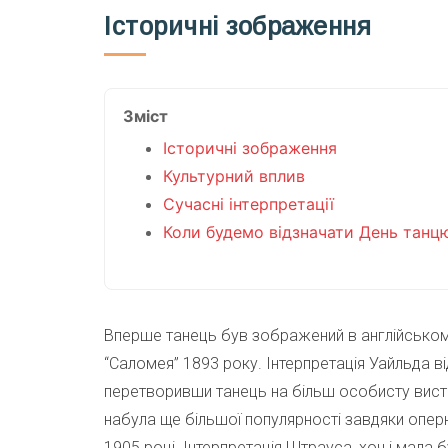
Історичні зображення
Зміст
Історичні зображення
Культурний вплив
Сучасні інтерпретації
Коли будемо відзначати День танц
Вперше танець був зображений в англійськом
“Саломея” 1893 року. Інтерпретація Уайльда від
перетворивши танець на більш особисту виста
набула ще більшої популярності завдяки оперн
1905 році. Інтерпретація Штрауса, хоч і мала