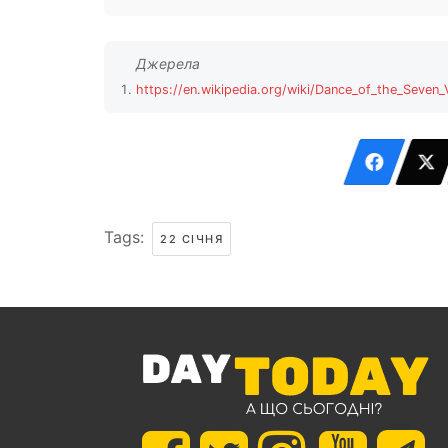
https://en.wikipedia.org/wiki/Dance_of_the_Seven_V
Tags:
22 СІЧНЯ