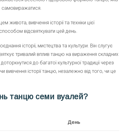
чо самовиражатися.
м живота, вивчення історії та техніки цієї
способом відсвяткувати цей день.
днання історії, мистецтва та культури. Він слугує
святкує тривалий вплив танцю на вираження складних
 доторкнутися до багатої культурної традиції через
чи вивчення історії танцю, незалежно від того, чи це
ень танцю семи вуалей?
День