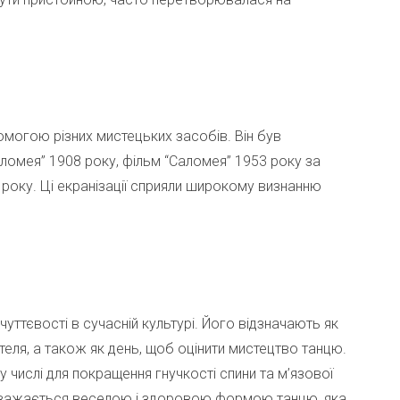
могою різних мистецьких засобів. Він був
аломея” 1908 року, фільм “Саломея” 1953 року за
 року. Ці екранізації сприяли широкому визнанню
уттєвості в сучасній культурі. Його відзначають як
тителя, а також як день, щоб оцінити мистецтво танцю.
 числі для покращення гнучкості спини та м’язової
 вважається веселою і здоровою формою танцю, яка