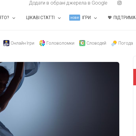
Додати в обрані джерела в Google
ЯТО?
ЦІКАВІ СТАТТІ
ІГРИ
ПІДТРИМА
нове
Онлайн Ігри
Головоломки
Словодей
Погода