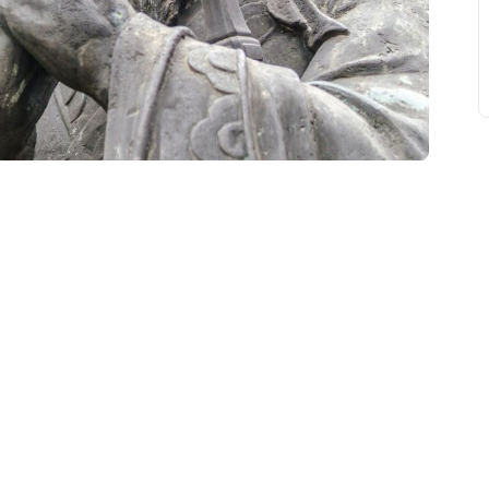
свят на день
». Підписуйтесь на щоденну розсилку
Підписатися