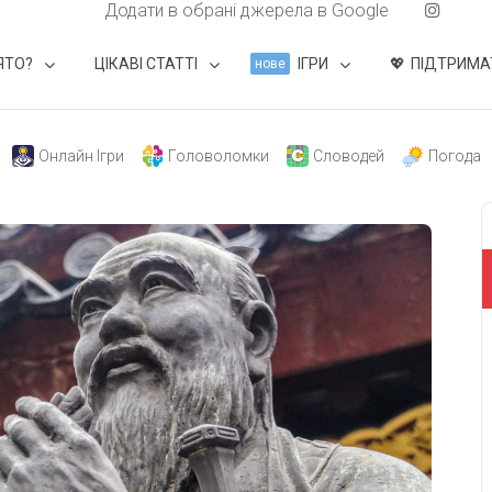
Додати в обрані джерела в Google
ЯТО?
ЦІКАВІ СТАТТІ
ІГРИ
ПІДТРИМА
нове
Онлайн Ігри
Головоломки
Словодей
Погода