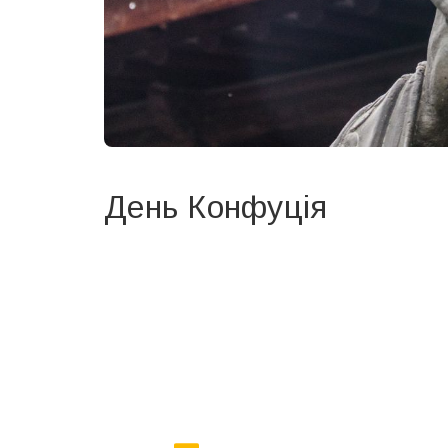
День Конфуція
Вже 6 років DAY TODAY складає для вас «
Список 
зручним для вас способом.
Телеграм
Інстаграм
Ваш імейл
Email