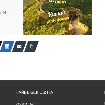
кти
НАЙБІЛЬШІ СВЯТА
Вербна неділя