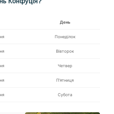
нь Конфуція?
День
ня
Понеділок
ня
Вівторок
ня
Четвер
ня
П’ятниця
ня
Субота