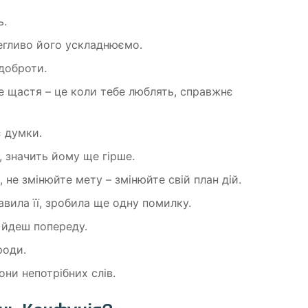
ь.
легливо його ускладнюємо.
 доброти.
е щастя – це коли тебе люблять, справжнє
є думки.
 значить йому ще гірше.
не змінюйте мету – змінюйте свій план дій.
авила її, зробила ще одну помилку.
 йдеш попереду.
роди.
они непотрібних слів.