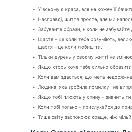
У всьому є краса, але не кожен її бачит
Насправді, життя просте, але ми напо
Забувайте образи, ніколи не забувайте
Щастя – це коли тебе розуміють, велик
щастя – це коли любиш ти.
Тільки дурень у своєму житті не зміню
Якщо хтось хоче тебе сильно образити,
Коли вам здасться, що мета недосяжна, 
Людина, яка зробила помилку і не випр
Якщо тобі плюють у спину – значить ти
Коли тобі погано – прислухайся до при
Тиша світу заспокоює краще, ніж мільй