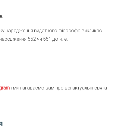
я
.
 року народження видатного філософа викликає
 народження 552 чи 551 до н. е.
gra
m
і ми нагадаємо вам про всі актуальні свята
я