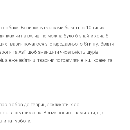
 і собаки. Вони живуть з нами більш ніж 10 тисяч
будинках чи на вулиці не можна було б знайти хоча б
х тварин почалося зі стародавнього Єгипту. Звідти
вропи та Азії, щоб зменшити чисельність щурів.
, а вже звідти ці тварини потрапляли в інші країни та
ро любов до тварин, закликати їх до
ок та їх утримання. Всі ми повинні пам’ятати, що
ги та турботи.