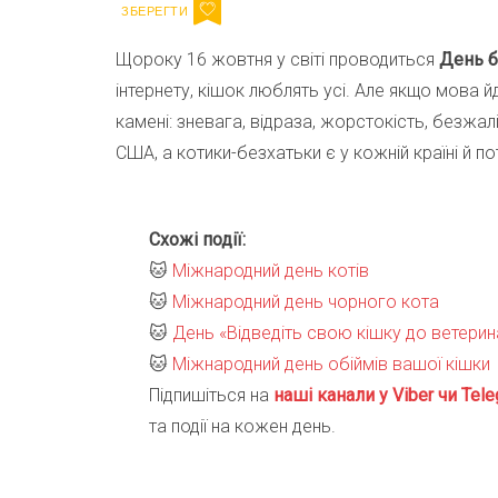
Щороку 16 жовтня у світі проводиться
День б
інтернету, кішок люблять усі. Але якщо мова й
камені: зневага, відраза, жорстокість, безжалі
США, а котики-безхатьки є у кожній країні й п
Схожі події:
🐱
Міжнародний день котів
🐱
Міжнародний день чорного кота
🐱
День «Відведіть свою кішку до ветери
🐱
Міжнародний день обіймів вашої кішки
Підпишіться на
наші канали у Viber чи Tele
та події на кожен день.