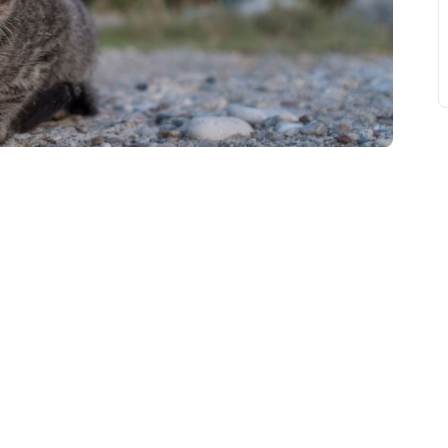
свят на день
». Підписуйтесь на щоденну розсилку
Підписатися