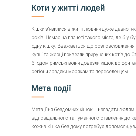
Коти у житті людей
Кішки з’явилися в житті людини дуже давно, як
років. Немає на планеті такого міста, де б у 
одну кішку. Вважається що розповсюдження ци
купці та жерці привезли приручених котів до Є
Згодом римські воїни довезли кішок до Британії
регіони завдяки морякам та переселенцям.
Мета події
Мета Дня бездомних кішок – нагадати людям п
відповідального та гуманного ставлення до кіш
кожна кішка без дому потребує допомоги, ува