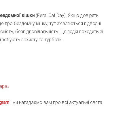
ездомної кішки
(Feral Cat Day). Якщо довіряти
де про бездомну кішку, тут з’являються підводні
сність, безвідповідальність. Ця подія походить зі
отребують захисту та турботи.
нара»
gra
m
і ми нагадаємо вам про всі актуальні свята