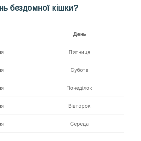
нь бездомної кішки?
День
ня
П’ятниця
ня
Субота
ня
Понеділок
ня
Вівторок
ня
Середа