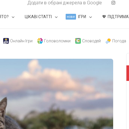
Додати в обрані джерела в Google
ЯТО?
ЦІКАВІ СТАТТІ
ІГРИ
ПІДТРИМА
нове
Онлайн Ігри
Головоломки
Словодей
Погода