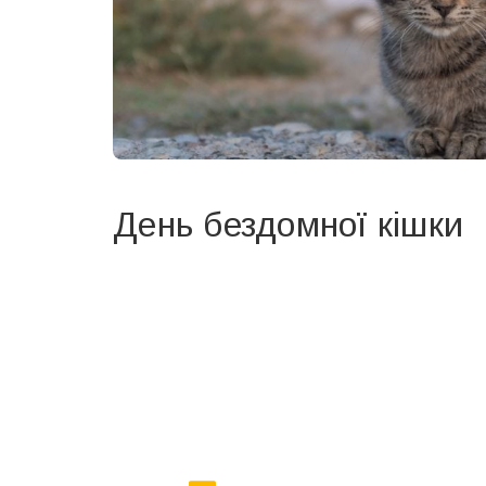
День бездомної кішки
Вже 6 років DAY TODAY складає для вас «
Список 
зручним для вас способом.
Телеграм
Інстаграм
Ваш імейл
Email