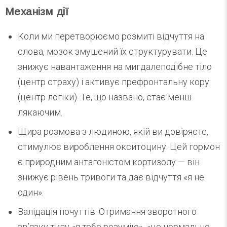
Механізм дії
Коли ми перетворюємо розмиті відчуття на
слова, мозок змушений їх структурувати. Це
знижує навантаження на мигдалеподібне тіло
(центр страху) і активує префронтальну кору
(центр логіки). Те, що названо, стає менш
лякаючим.
Щира розмова з людиною, якій ви довіряєте,
стимулює вироблення окситоцину. Цей гормон
є природним антагоністом кортизолу — він
знижує рівень тривоги та дає відчуття «я не
один».
Валідація почуттів. Отримання зворотного
зв’язку типу «я тебе розумію», «це нормально