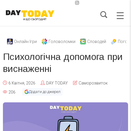
Онлайн Ігри
Головоломки
Словодей
Погод
Психологічна допомога при
виснаженні
6 Квітня, 2026
DAY TODAY
Саморозвиток
Додати до джерел
206