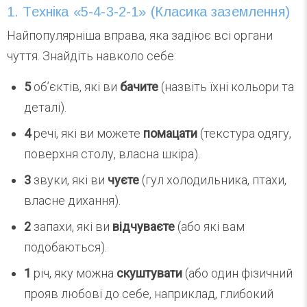
1. Техніка «5-4-3-2-1» (Класика заземлення)
Найпопулярніша вправа, яка задіює всі органи
чуття. Знайдіть навколо себе:
5
об’єктів, які ви
бачите
(назвіть їхні кольори та
деталі).
4
речі, які ви можете
помацати
(текстура одягу,
поверхня столу, власна шкіра).
3
звуки, які ви
чуєте
(гул холодильника, птахи,
власне дихання).
2
запахи, які ви
відчуваєте
(або які вам
подобаються).
1
річ, яку можна
скуштувати
(або один фізичний
прояв любові до себе, наприклад, глибокий