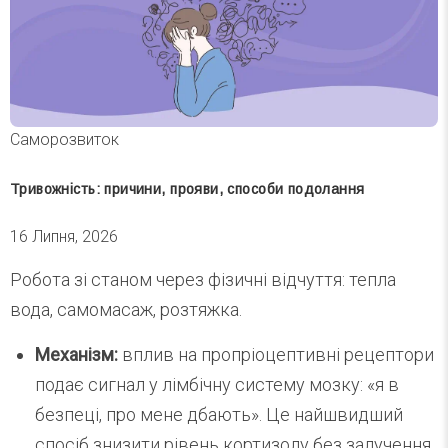
Саморозвиток
Тривожність: причини, прояви, способи подолання
16 Липня, 2026
Робота зі станом через фізичні відчуття: тепла
вода, самомасаж, розтяжка.
Механізм:
вплив на пропріоцептивні рецептори
подає сигнал у лімбічну систему мозку: «я в
безпеці, про мене дбають». Це найшвидший
спосіб знизити рівень кортизолу без залучення