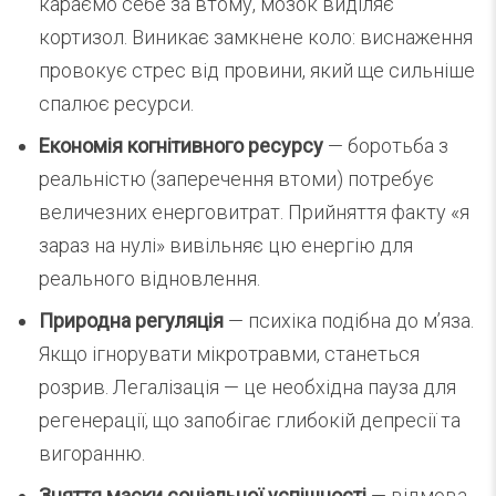
караємо себе за втому, мозок виділяє
кортизол. Виникає замкнене коло: виснаження
провокує стрес від провини, який ще сильніше
спалює ресурси.
Економія когнітивного ресурсу
— боротьба з
реальністю (заперечення втоми) потребує
величезних енерговитрат. Прийняття факту «я
зараз на нулі» вивільняє цю енергію для
реального відновлення.
Природна регуляція
— психіка подібна до м’яза.
Якщо ігнорувати мікротравми, станеться
розрив. Легалізація — це необхідна пауза для
регенерації, що запобігає глибокій депресії та
вигоранню.
Зняття маски соціальної успішності
— відмова