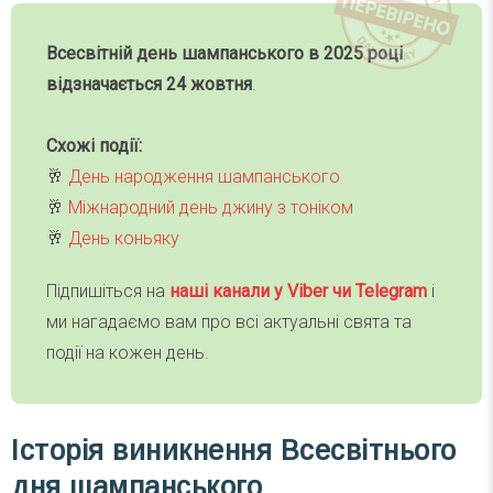
Всесвітній день шампанського в 2025 році
відзначається 24 жовтня
.
Схожі події:
🥂
День народження шампанського
🥂
Міжнародний день джину з тоніком
🥂
День коньяку
Підпишіться на
наші канали у Viber чи Telegra
m
і
ми нагадаємо вам про всі актуальні свята та
події на кожен день.
Історія виникнення Всесвітнього
дня шампанського