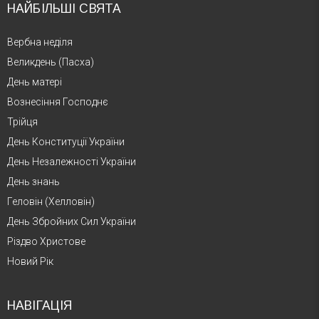
НАЙБІЛЬШІ СВЯТА
Вербна неділя
Великдень (Пасха)
День матері
Вознесіння Господнє
Трійця
День Конституції України
День Незалежності України
День знань
Геловін (Хелловін)
День Збройних Сил України
Різдво Христове
Новий Рік
НАВІГАЦІЯ