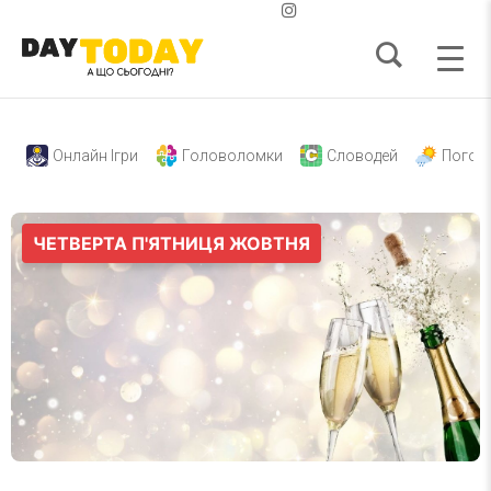
Онлайн Ігри
Головоломки
Словодей
Погод