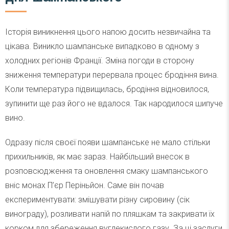
Історія виникнення цього напою досить незвичайна та
цікава. Виникло шампанське випадково в одному з
холодних регіонів Франції. Зміна погоди в сторону
зниження температури перервала процес бродіння вина.
Коли температура підвищилась, бродіння відновилося,
зупинити ще раз його не вдалося. Так народилося шипуче
вино.
Одразу після своєї появи шампанське не мало стільки
прихильників, як має зараз. Найбільший внесок в
розповсюдження та оновлення смаку шампанського
вніс монах П’єр Періньйон. Саме він почав
експериментувати: змішувати різну сировину (сік
винограду), розливати напій по пляшкам та закривати їх
корком для збереження вуглекислого газу. За ці заслуги