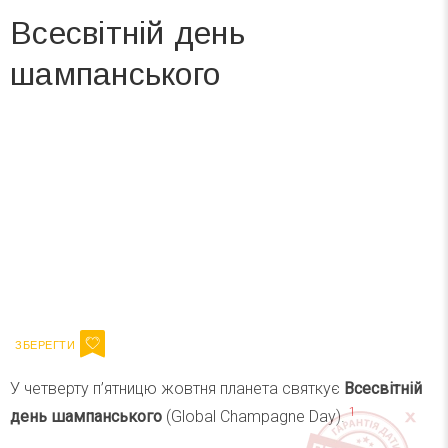
Всесвітній день
шампанського
Вже 6 років DAY TODAY складає для вас «
Список свят на день
». Підписуйтесь на щоденну розсилку
зручним для вас способом.
Телеграм
Інстаграм
Ваш імейл
Підписатися
Email
У четверту п’ятницю жовтня планета святкує
Всесвітній
1
день шампанського
(Global Champagne Day).