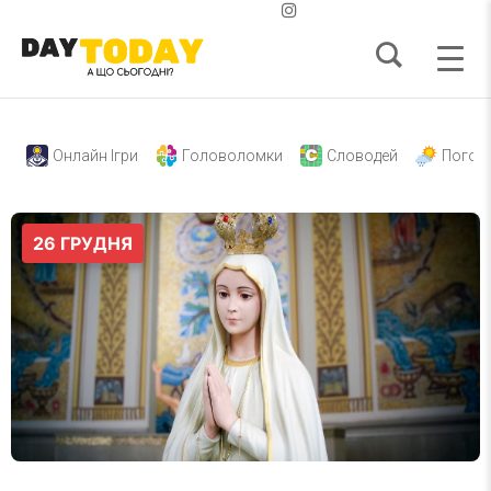
Онлайн Ігри
Головоломки
Словодей
Погод