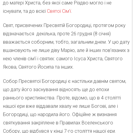
до матері Христа, без якої саме Різдво могло і не
існувати, та до всієї
Святої Сім’ї
.
Свят, присвячених Пресвятій Богородиці, протягом року
відзначається декілька, проте 26 грудня (8 січня)
вважається соборним, тобто, загальним днем. У цю дату
вшановують не лише діву Марію, але й інших пов’язаних з
нею членів сім’ї і святих: самого Ісуса Христа, Святого
Якова, Святого Йосипа та інших.
Собор Пресвятої Богородиці є настільки давнім святом,
що дату його заснування відносять ще до епохи
раннього християнства. Проте, відомо, що в 4 столітті
нашої ери вже віддавали хвалу не лише Богові, але і
Богородиці, що народила його. Офіційне ж визнання
святкування закріплене в Правилах Вселенського
Собору, що відбувся у кінці 7-го століття нашої ери.