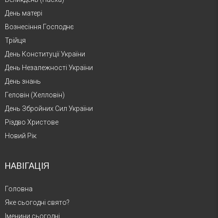
День матері
Вознесіння Господнє
Трійця
День Конституції України
День Незалежності України
День знань
Геловін (Хелловін)
День Збройних Сил України
Різдво Христове
Новий Рік
НАВІГАЦІЯ
Головна
Яке сьогодні свято?
Іменини сьогодні