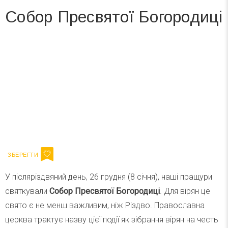
Собор Пресвятої Богородиці
Вже 6 років DAY TODAY складає для вас «
Список свят на день
». Підписуйтесь на щоденну розсилку
зручним для вас способом.
Телеграм
Інстаграм
Ваш імейл
Підписатися
Email
У післяріздвяний день, 26 грудня (8 січня), наші пращури
святкували
Собор Пресвятої Богородиці
. Для вірян це
свято є не менш важливим, ніж Різдво. Православна
церква трактує назву цієї події як зібрання вірян на честь