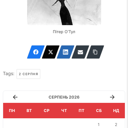
Пітер О’Тул
Tags:
2 СЕРПНЯ
СЕРПЕНЬ 2026
ПН
ВТ
СР
ЧТ
ПТ
СБ
НД
1
2