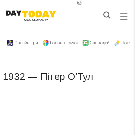
Онлайн Ігри
Головоломки
Словодей
Погод
1932 — Пітер О’Тул
Вже 6 років DAY TODAY складає для вас «
Список свят на день
». Підписуйтесь на щоденну розсилку
зручним для вас способом.
Телеграм
Інстаграм