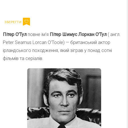
Ваш імейл
Підписатися
Email
Пітер О’Тул
повне ім’я
Пітер Шимус Лоркан О’Тул
( англ.
Peter Seamus Lorcan O’Toole) — британський актор
ірландського походження, який зіграв у понад сотні
фільмів та серіалів.