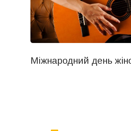
Міжнародний день жіно
Вже 6 років DAY TODAY складає для вас «
Список 
зручним для вас способом.
Телеграм
Інстаграм
Ваш імейл
Email