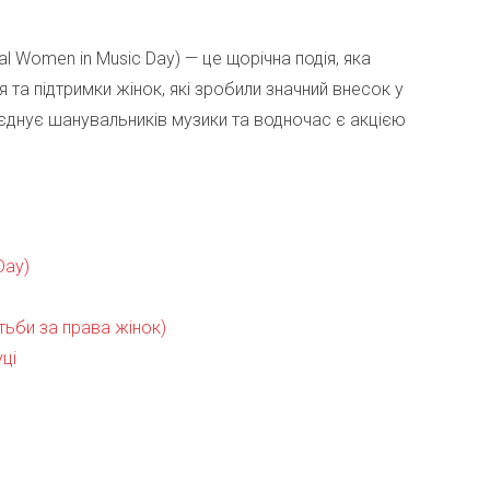
nal Women in Music Day) — це щорічна подія, яка
та підтримки жінок, які зробили значний внесок у
бʼєднує шанувальників музики та водночас є акцією
Day)
ьби за права жінок)
ці