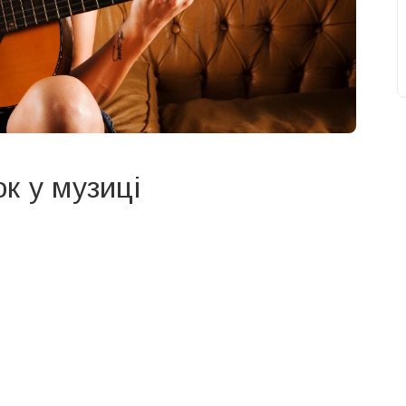
к у музиці
свят на день
». Підписуйтесь на щоденну розсилку
Підписатися