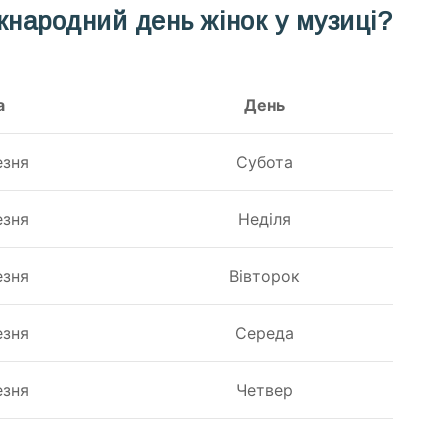
жнародний день жінок у музиці?
а
День
езня
Субота
езня
Неділя
езня
Вівторок
езня
Середа
езня
Четвер