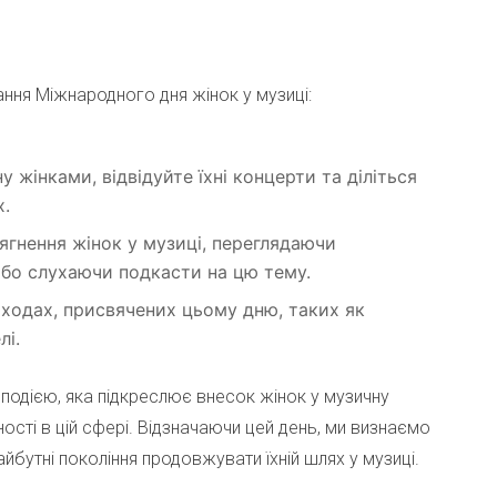
ння Міжнародного дня жінок у музиці:​
 жінками, відвідуйте їхні концерти та діліться
.​
сягнення жінок у музиці, переглядаючи
або слухаючи подкасти на цю тему.​
аходах, присвячених цьому дню, таких як
і.​
подією, яка підкреслює внесок жінок у музичну
ості в цій сфері. Відзначаючи цей день, ми визнаємо
бутні покоління продовжувати їхній шлях у музиці.