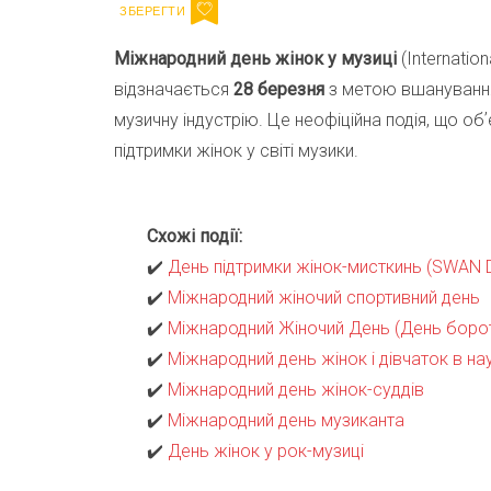
Міжнародний день жінок у музиці
(Internatio
відзначається
28 березня
з метою вшанування 
музичну індустрію. Це неофіційна подія, що о
підтримки жінок у світі музики.
Схожі події:
✔️
День підтримки жінок-мисткинь (SWAN 
✔️
Міжнародний жіночий спортивний день
✔️
Міжнародний Жіночий День (День борот
✔️
Міжнародний день жінок і дівчаток в нау
✔️
Міжнародний день жінок-суддів
✔️
Міжнародний день музиканта
✔️
День жінок у рок-музиці