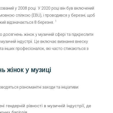
ований у 2008 році. У 2020 році він був включений
овною спілкою (EBU), і проводився у березні, щоб
1
кий відзначається 8 березня.
 досягнень жінок у музичній сфері та підкреслити
музичній індустрії. Це включає визнання внеску
а інших професіоналок, які часто стикаються з
ь жінок у музиці
дяться різноманітні заходи та ініціативи:​
і гендерній рівності в музичній індустрії, де
ючих бар’єрів.