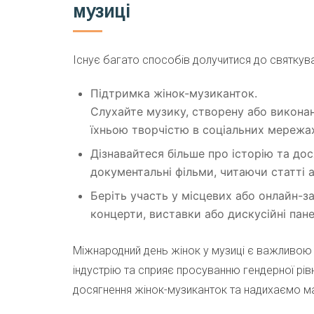
музиці
Існує багато способів долучитися до святкува
Підтримка жінок-музиканток.
Слухайте музику, створену або виконану
їхньою творчістю в соціальних мережах
Дізнавайтеся більше про історію та до
документальні фільми, читаючи статті 
Беріть участь у місцевих або онлайн-з
концерти, виставки або дискусійні панел
Міжнародний день жінок у музиці є важливою 
індустрію та сприяє просуванню гендерної рівн
досягнення жінок-музиканток та надихаємо май