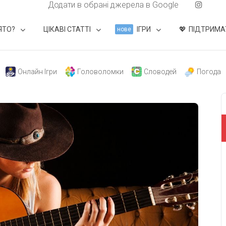
Додати в обрані джерела в Google
ЯТО?
ЦІКАВІ СТАТТІ
ІГРИ
ПІДТРИМА
нове
Онлайн Ігри
Головоломки
Словодей
Погода