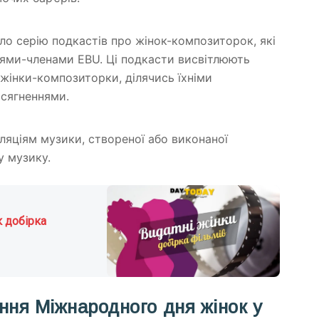
ило серію подкастів про жінок-композиторок, які
ціями-членами EBU. Ці подкасти висвітлюють
жінки-композиторки, ділячись їхніми
сягненнями.
сляціям музики, створеної або виконаної
у музику.
к добірка
ння Міжнародного дня жінок у