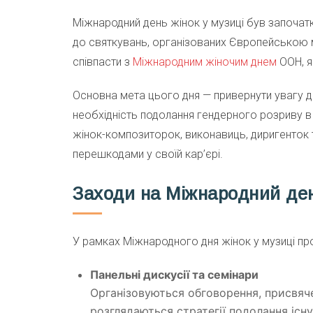
Міжнародний день жінок у музиці був започатк
до святкувань, організованих Європейською м
співпасти з
Міжнародним жіночим днем
ООН, я
Основна мета цього дня — привернути увагу до
необхідність подолання гендерного розриву в 
жінок-композиторок, виконавиць, диригенток т
перешкодами у своїй кар’єрі.
Заходи на Міжнародний ден
У рамках Міжнародного дня жінок у музиці прово
Панельні дискусії та семінари
Організовуються обговорення, присвячен
розглядаються стратегії подолання існу