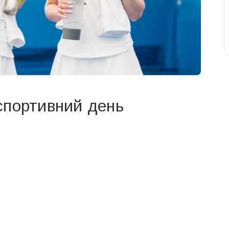
спортивний день
свят на день
». Підписуйтесь на щоденну розсилку
Підписатися