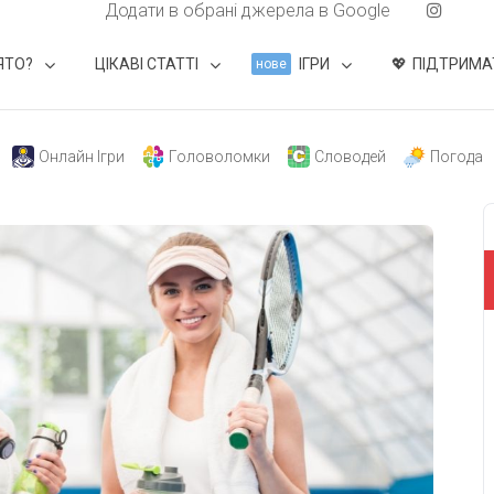
Додати в обрані джерела в Google
ЯТО?
ЦІКАВІ СТАТТІ
ІГРИ
ПІДТРИМА
нове
Онлайн Ігри
Головоломки
Словодей
Погода