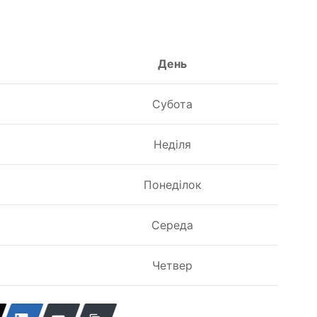
День
я
Субота
я
Неділя
я
Понеділок
я
Середа
я
Четвер