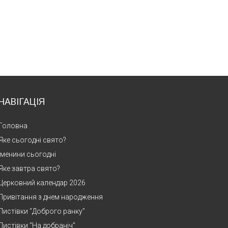
НАВІГАЦІЯ
Головна
Яке сьогодні свято?
Іменини сьогодні
Яке завтра свято?
Церковний календар 2026
Привітання з днем народження
Листівки “Доброго ранку”
Листівки “На добраніч”