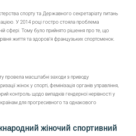
стерства спорту та Державного секретаріату питань
нацією. У 2014 році гостро стояла проблема
ній сфері. Тому було прийнято рішення про те, що
рівня життя та здоров’я французьких спортсменок.
рту провела масштабні заходи з приводу
зації жінок у спорті, фемінізація органів управління,
орий контроль щодо випадків гендерної нерівності у
м країнам для прогресивного та однакового
жнародний жіночий спортивний