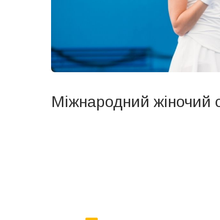
Міжнародний жіночий 
Вже 6 років DAY TODAY складає для вас «
Список 
зручним для вас способом.
Телеграм
Інстаграм
Ваш імейл
Email