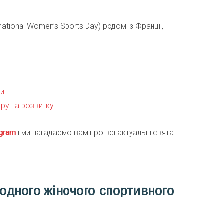
national Women’s Sports Day) родом із Франції,
ни
ру та розвитку
gra
m
і ми нагадаємо вам про всі актуальні свята
одного жіночого спортивного