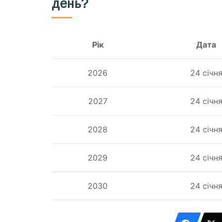
день?
Рік
Дата
2026
24 січн
2027
24 січн
2028
24 січн
2029
24 січн
2030
24 січн