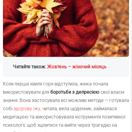
Читайте також:
Жовтень – жіночий місяць
Коли перша хвиля горя відступила, жінка почала
використовувати для
боротьби з депресією
свої власні
знання. Вона застосувала всі можливі методи — готувала
собі
здорову їжу
, читала, вела щоденник, займалася
медитацією та використовувала інструменти позитивної
психології, щоб зцілитися та вийти через трагедію на