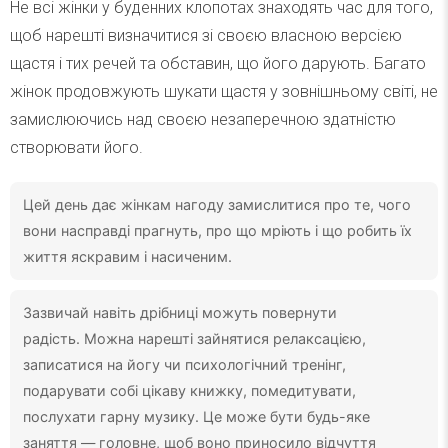
Не всі жінки у буденних клопотах знаходять час для того,
щоб нарешті визначитися зі своєю власною версією
щастя і тих речей та обставин, що його дарують. Багато
жінок продовжують шукати щастя у зовнішньому світі, не
замислюючись над своєю незаперечною здатністю
створювати його.
Цей день дає жінкам нагоду замислитися про те, чого
вони насправді прагнуть, про що мріють і що робить їх
життя яскравим і насиченим.
Зазвичай навіть дрібниці можуть повернути
радість. Можна нарешті зайнятися релаксацією,
записатися на йогу чи психологічний тренінг,
подарувати собі цікаву книжку, помедитувати,
послухати гарну музику. Це може бути будь-яке
заняття — головне, щоб воно приносило відчуття