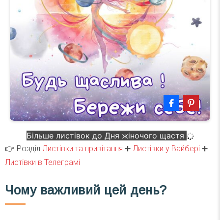
Більше листівок до Дня жіночого щастя
👉 Розділ
Листівки та привітання
➕
Листівки у Вайбері
➕
Листівки в Телеграмі
Чому
важливий
цей день?