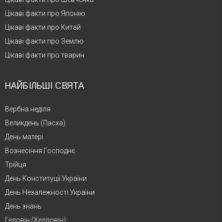
Цікаві факти про Японію
Цікаві факти про Китай
Цікаві факти про Землю
Цікаві факти про тварин
НАЙБІЛЬШІ СВЯТА
Вербна неділя
Великдень (Пасха)
День матері
Вознесіння Господнє
Трійця
День Конституції України
День Незалежності України
День знань
Геловін (Хелловін)