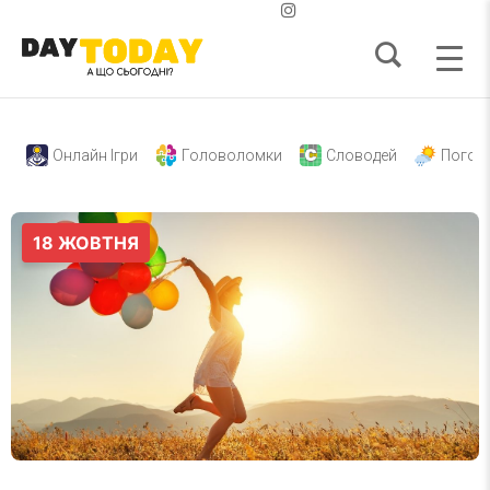
Онлайн Ігри
Головоломки
Словодей
Погод