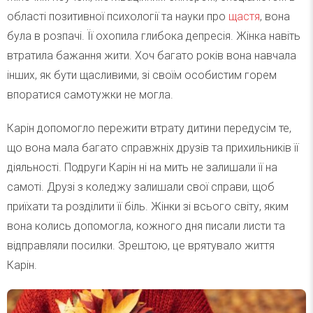
області позитивної психології та науки про
щастя
, вона
була в розпачі. Її охопила глибока депресія. Жінка навіть
втратила бажання жити. Хоч багато років вона навчала
інших, як бути щасливими, зі своїм особистим горем
впоратися самотужки не могла.
Карін допомогло пережити втрату дитини передусім те,
що вона мала багато справжніх друзів та прихильників її
діяльності. Подруги Карін ні на мить не залишали її на
самоті. Друзі з коледжу залишали свої справи, щоб
приїхати та розділити її біль. Жінки зі всього світу, яким
вона колись допомогла, кожного дня писали листи та
відправляли посилки. Зрештою, це врятувало життя
Карін.