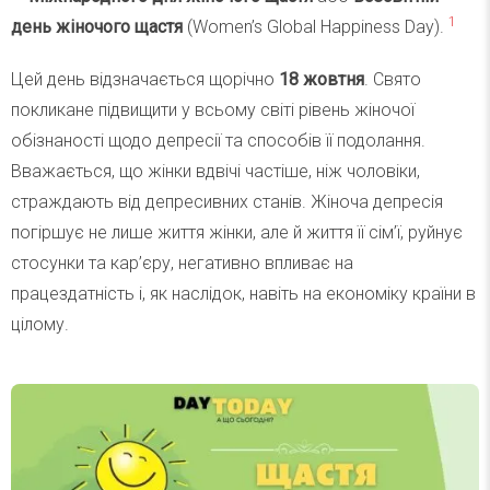
1
день жіночого щастя
(Women’s Global Happiness Day).
Цей день відзначається щорічно
18 жовтня
. Свято
покликане підвищити у всьому світі рівень жіночої
обізнаності щодо депресії та способів її подолання.
Вважається, що жінки вдвічі частіше, ніж чоловіки,
страждають від депресивних станів. Жіноча депресія
погіршує не лише життя жінки, але й життя її сім’ї, руйнує
стосунки та кар’єру, негативно впливає на
працездатність і, як наслідок, навіть на економіку країни в
цілому.