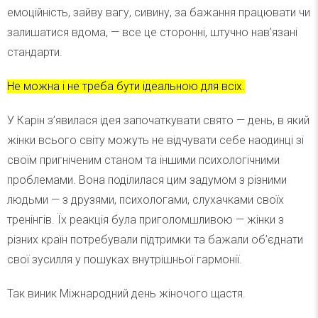
емоційність, зайву вагу, сивину, за бажання працювати чи
залишатися вдома, — все це сторонні, штучно нав’язані
стандарти.
Не можна і не треба бути ідеальною для всіх.
У Карін з’явилася ідея започаткувати свято — день, в який
жінки всього світу можуть не відчувати себе наодинці зі
своїм пригніченим станом та іншими психологічними
проблемами. Вона поділилася цим задумом з різними
людьми — з друзями, психологами, слухачками своїх
тренінгів. Їх реакція була приголомшливою — жінки з
різних країн потребували підтримки та бажали об’єднати
свої зусилля у пошуках внутрішньої гармонії.
Так виник Міжнародний день жіночого щастя.