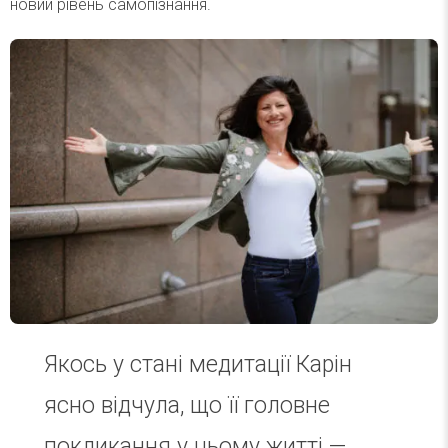
новий рівень самопізнання.
Якось у стані медитації Карін
ясно відчула, що її головне
покликання у цьому житті —