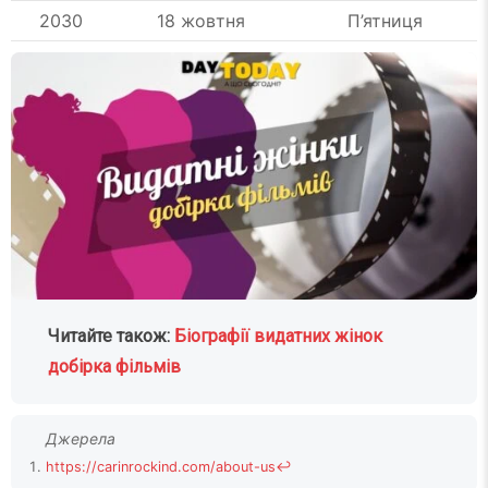
2030
18 жовтня
П’ятниця
Читайте також:
Біографії видатних жінок
добірка фільмів
https://carinrockind.com/about-us
↩