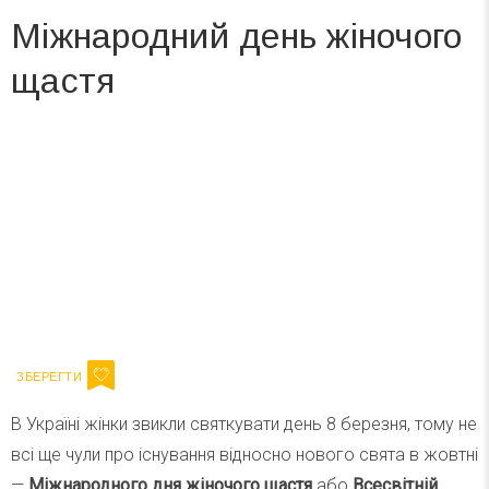
Міжнародний день жіночого
щастя
Вже 6 років DAY TODAY складає для вас «
Список свят на день
». Підписуйтесь на щоденну розсилку
зручним для вас способом.
Телеграм
Інстаграм
Ваш імейл
Підписатися
Email
В Україні жінки звикли святкувати день 8 березня, тому не
всі ще чули про існування відносно нового свята в жовтні
—
Міжнародного дня жіночого щастя
або
Всесвітній