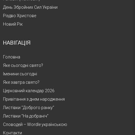
День Збройних Сил України
Різдво Христове
Новий Рік
НАВІГАЦІЯ
Головна
Яке сьогодні свято?
Іменини сьогодні
Яке завтра свято?
Церковний календар 2026
Привітання з днем народження
Листівки “Доброго ранку”
Листівки “На добраніч”
Словодей – Wordle українською
Контакти