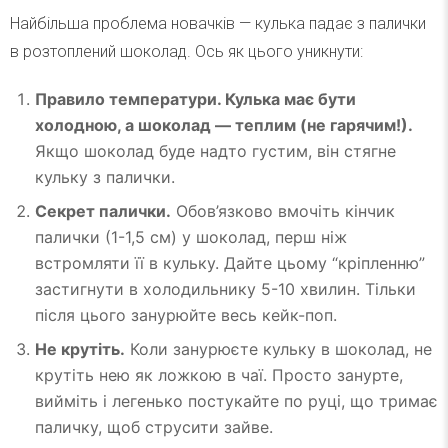
Найбільша проблема новачків — кулька падає з палички
в розтоплений шоколад. Ось як цього уникнути:
Правило температури. Кулька має бути
холодною, а шоколад — теплим (не гарячим!).
Якщо шоколад буде надто густим, він стягне
кульку з палички.
Секрет палички.
Обов’язково вмочіть кінчик
палички (1-1,5 см) у шоколад, перш ніж
встромляти її в кульку. Дайте цьому “кріпленню”
застигнути в холодильнику 5-10 хвилин. Тільки
після цього занурюйте весь кейк-поп.
Не крутіть.
Коли занурюєте кульку в шоколад, не
крутіть нею як ложкою в чаї. Просто занурте,
вийміть і легенько постукайте по руці, що тримає
паличку, щоб струсити зайве.