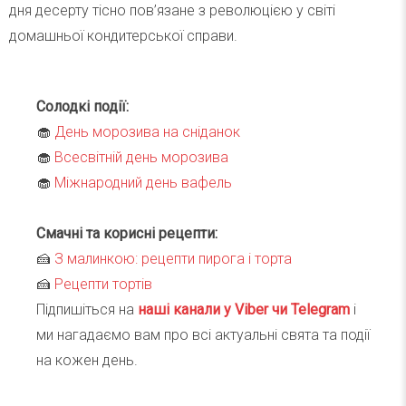
дня десерту тісно пов’язане з революцією у світі
домашньої кондитерської справи.
Солодкі події:
🧁
День морозива на сніданок
🧁
Всесвітній день морозива
🧁
Міжнародний день вафель
Смачні та корисні рецепти:
🍰
З малинкою: рецепти пирога і торта
🍰
Рецепти тортів
Підпишіться на
наші канали у Viber чи Telegra
m
і
ми нагадаємо вам про всі актуальні свята та події
на кожен день.