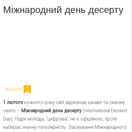
Міжнародний день десерту
Вже 6 років DAY TODAY складає для вас «
Список свят на день
». Підписуйтесь на щоденну розсилку
зручним для вас способом.
Телеграм
Інстаграм
Ваш імейл
Підписатися
Email
1 лютого
кожного року світ відзначає цікаве та смачне
свято –
Міжнародний день десерту
(International Dessert
Day). Подія молода, “цифрова”, не є офіційною, проте
набирає значну популярність. Заснування Міжнародного