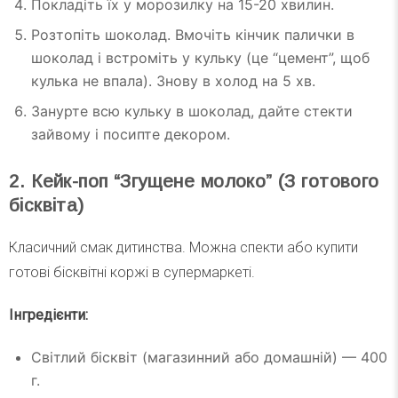
Покладіть їх у морозилку на 15-20 хвилин.
Розтопіть шоколад. Вмочіть кінчик палички в
шоколад і встроміть у кульку (це “цемент”, щоб
кулька не впала). Знову в холод на 5 хв.
Занурте всю кульку в шоколад, дайте стекти
зайвому і посипте декором.
2. Кейк-поп “Згущене молоко” (З готового
бісквіта)
Класичний смак дитинства. Можна спекти або купити
готові бісквітні коржі в супермаркеті.
Інгредієнти:
Світлий бісквіт (магазинний або домашній) — 400
г.