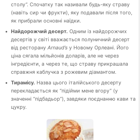
столу”. Спочатку так називали будь-яку страву
(навіть сир чи фрукти), яку подавали після того,
як прибрали основні наїдки.
Найдорожчий десерт.
Одним із найдорожчих
десертів у світі вважається полуничний десерт
від ресторану
Arnaud’s
у Новому Орлеані. Його
ціна сягала мільйонів доларів, але не через
інгредієнти, а через те, що страву прикрашала
справжня каблучка з рожевим діамантом.
Тирамісу.
Назва цього італійського десерту
перекладається як “підійми мене вгору” (у
значенні “підбадьор”), завдяки поєднанню кави та
цукру.