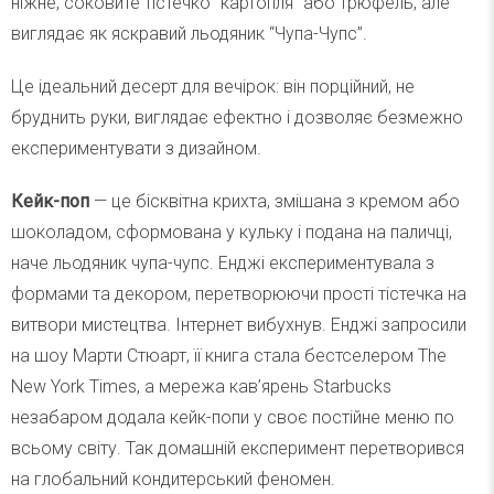
ніжне, соковите тістечко “картопля” або трюфель, але
виглядає як яскравий льодяник “Чупа-Чупс”.
Це ідеальний десерт для вечірок: він порційний, не
бруднить руки, виглядає ефектно і дозволяє безмежно
експериментувати з дизайном.
Кейк-поп
— це бісквітна крихта, змішана з кремом або
шоколадом, сформована у кульку і подана на паличці,
наче льодяник чупа-чупс. Енджі експериментувала з
формами та декором, перетворюючи прості тістечка на
витвори мистецтва. Інтернет вибухнув. Енджі запросили
на шоу Марти Стюарт, її книга стала бестселером The
New York Times, а мережа кав’ярень Starbucks
незабаром додала кейк-попи у своє постійне меню по
всьому світу. Так домашній експеримент перетворився
на глобальний кондитерський феномен.