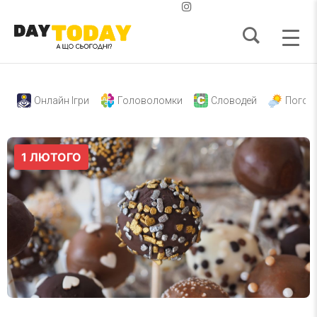
Онлайн Ігри
Головоломки
Словодей
Погод