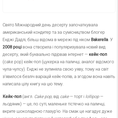
Свято Міжнародний день десерту започаткувала
американський кондитер та за сумісництвом блогер
Енджі Дадлі, більш відома в мережі під ніком
Bakerella
. У
2008 році
вона створила і популяризувала новий вид
десерту, який буквально підірвав інтернет —
кейк-поп
(cake pop) кейк-поп (цукерка на паличці, аналог відомого
чупа-чупсу). Енджі не зупиняла свою уяву, тому на світ
з’явилося безліч варіацій кейк-попів, а згодом вона навіть
написала цілу книгу на цю тему.
Кейк-поп
(англ.
Cake pop
, від
cake
— торт і
lollipop
—
льодяник) — це, по суті, маленьке тістечко на паличці,
вкрите шоколадною глазур’ю. На смак це нагадує дуже