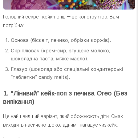
Головний секрет кейк-попів — це конструктор. Вам
потрібна:
Основа (бісквіт, печиво, обрізки коржів).
Скріплювач (крем-сир, згущене молоко,
шоколадна паста, м’яке масло).
Глазур (шоколад або спеціальні кондитерські
“таблетки” candy melts).
1. “Лінивий” кейк-поп з печива Oreo (Без
випікання)
Це найшвидший варіант, який обожнюють діти. Смак
виходить насичено шоколадним і нагадує чизкейк.