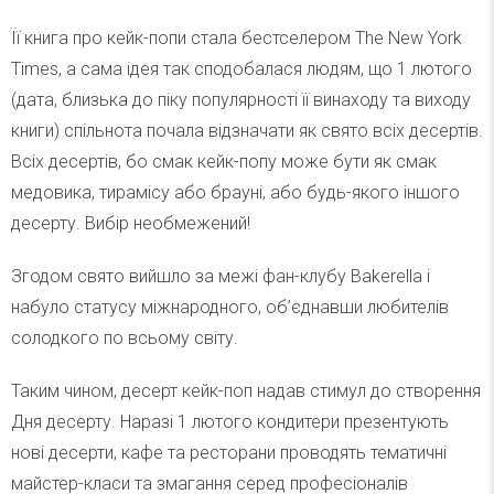
Її книга про кейк-попи стала бестселером The New York
Times, а сама ідея так сподобалася людям, що 1 лютого
(дата, близька до піку популярності її винаходу та виходу
книги) спільнота почала відзначати як свято всіх десертів.
Всіх десертів, бо смак кейк-попу може бути як смак
медовика, тирамісу або брауні, або будь-якого іншого
десерту. Вибір необмежений!
Згодом свято вийшло за межі фан-клубу Bakerella і
набуло статусу міжнародного, об’єднавши любителів
солодкого по всьому світу.
Таким чином, десерт кейк-поп надав стимул до створення
Дня десерту. Наразі 1 лютого кондитери презентують
нові десерти, кафе та ресторани проводять тематичні
майстер-класи та змагання серед професіоналів