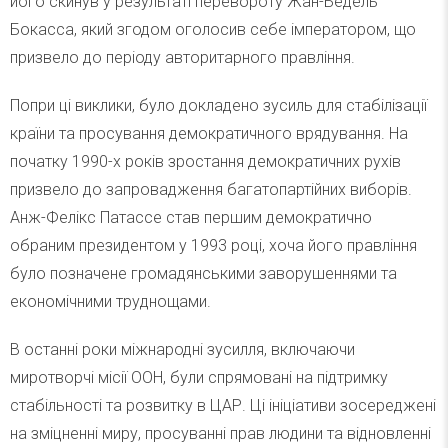
його скинув у результаті перевороту Жан-Бедель
Бокасса, який згодом оголосив себе імператором, що
призвело до періоду авторитарного правління.
Попри ці виклики, було докладено зусиль для стабілізації
країни та просування демократичного врядування. На
початку 1990-х років зростання демократичних рухів
призвело до запровадження багатопартійних виборів.
Анж-Фелікс Патассе став першим демократично
обраним президентом у 1993 році, хоча його правління
було позначене громадянськими заворушеннями та
економічними труднощами.
В останні роки міжнародні зусилля, включаючи
миротворчі місії ООН, були спрямовані на підтримку
стабільності та розвитку в ЦАР. Ці ініціативи зосереджені
на зміцненні миру, просуванні прав людини та відновленні