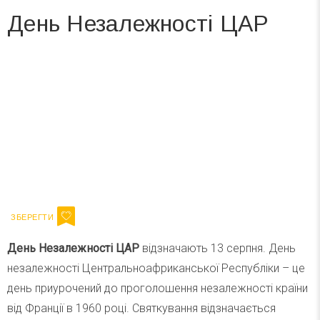
День Незалежності ЦАР
Вже 6 років DAY TODAY складає для вас «
Список свят на день
». Підписуйтесь на щоденну розсилку
зручним для вас способом.
Телеграм
Інстаграм
Ваш імейл
Підписатися
Email
День Незалежності ЦАР
відзначають 13 серпня.
День
незалежності Центральноафриканської Республіки – це
день приурочений до проголошення незалежності країни
від Франції в 1960 році. Святкування відзначається