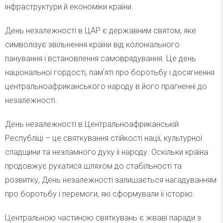
інфраструктури й економіки країни.
День незалежності в ЦАР є державним святом, яке
символізує звільнення країни від колоніального
панування і встановлення самоврядування. Це день
національної гордості, памʼяті про боротьбу і досягнення
центральноафриканського народу в його прагненні до
незалежності.
День незалежності в Центральноафриканській
Республіці – це святкування стійкості нації, культурної
спадщини та незламного духу її народу. Оскільки країна
продовжує рухатися шляхом до стабільності та
розвитку, День незалежності залишається нагадуванням
про боротьбу і перемоги, які сформували її історію.
Центральною частиною святкувань є жваві паради з