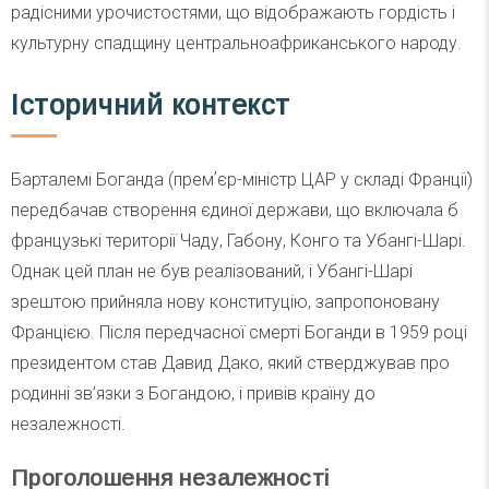
радісними урочистостями, що відображають гордість і
культурну спадщину центральноафриканського народу.
Історичний контекст
Барталемі Боганда (премʼєр-міністр ЦАР у складі Франції)
передбачав створення єдиної держави, що включала б
французькі території Чаду, Габону, Конго та Убангі-Шарі.
Однак цей план не був реалізований, і Убангі-Шарі
зрештою прийняла нову конституцію, запропоновану
Францією. Після передчасної смерті Боганди в 1959 році
президентом став Давид Дако, який стверджував про
родинні зв’язки з Богандою, і привів країну до
незалежності.
Проголошення незалежності