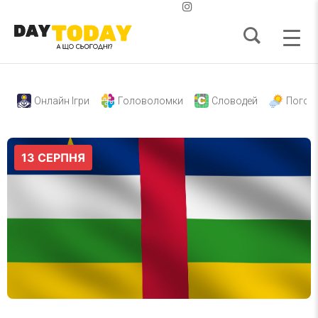
Онлайн Ігри
Головоломки
Словодей
Погод