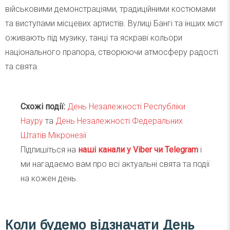
військовими демонстраціями, традиційними костюмами
та виступами місцевих артистів. Вулиці Бангі та інших міст
оживають під музику, танці та яскраві кольори
національного прапора, створюючи атмосферу радості
та свята.
Схожі події:
День Незалежності Республіки
Науру
та
День Незалежності Федеральних
Штатів Мікронезії
Підпишіться на
наші канали у Viber чи Telegra
m
і
ми нагадаємо вам про всі актуальні свята та події
на кожен день.
Коли будемо відзначати День