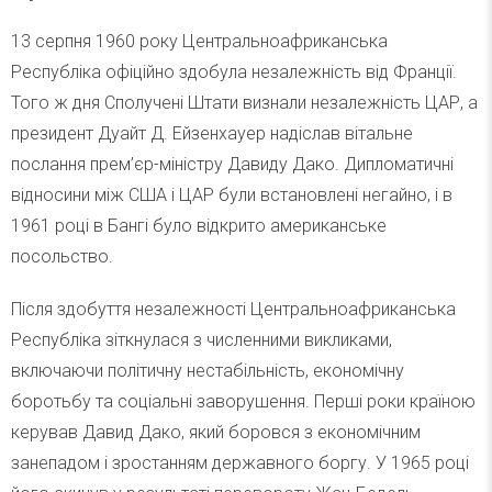
13 серпня 1960 року Центральноафриканська
Республіка офіційно здобула незалежність від Франції.
Того ж дня Сполучені Штати визнали незалежність ЦАР, а
президент Дуайт Д. Ейзенхауер надіслав вітальне
послання прем’єр-міністру Давиду Дако. Дипломатичні
відносини між США і ЦАР були встановлені негайно, і в
1961 році в Бангі було відкрито американське
посольство.
Після здобуття незалежності Центральноафриканська
Республіка зіткнулася з численними викликами,
включаючи політичну нестабільність, економічну
боротьбу та соціальні заворушення. Перші роки країною
керував Давид Дако, який боровся з економічним
занепадом і зростанням державного боргу. У 1965 році