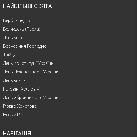
НАЙБІЛЬШІ СВЯТА
Вербна неділя
Великдень (Пасха)
День матері
Вознесіння Господнє
Трійця
День Конституції України
День Незалежності України
День знань
Геловін (Хелловін)
День Збройних Сил України
Різдво Христове
Новий Рік
НАВІГАЦІЯ