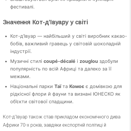
фестивалі.
Значення Кот-д’Івуару у світі
Кот-д’Івуар — найбільший у світі виробник какао-
бобів, важливий гравець у світовій шоколадній
індустрії.
Музичні стилі
coupé-décalé
і
zouglou
здобули
популярність по всій Африці та далеко за її
межами.
Національні парки
Таї
та
Комоє
є домівкою для
рідкісної флори й фауни та визнані ЮНЕСКО як
об’єкти світової спадщини.
Кот-д’Івуар також став прикладом економічного дива
Африки 70-х років, завдяки експортній політиці й