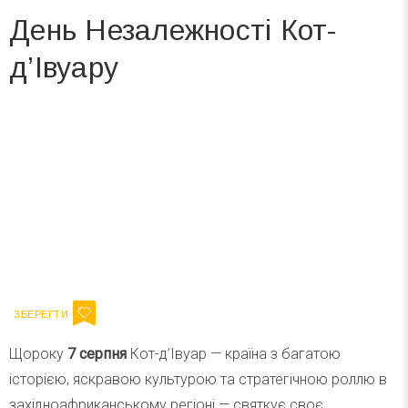
День Незалежності Кот-
д’Івуару
Вже 6 років DAY TODAY складає для вас «
Список свят на день
». Підписуйтесь на щоденну розсилку
зручним для вас способом.
Телеграм
Інстаграм
Ваш імейл
Підписатися
Email
Щороку
7 серпня
Кот-д’Івуар — країна з багатою
історією, яскравою культурою та стратегічною роллю в
західноафриканському регіоні — святкує своє