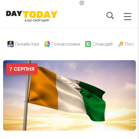
Онлайн Ігри
Головоломки
Словодей
Погод