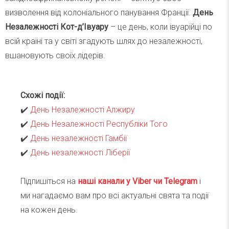
визволення від колоніального панування Франції.
День
Незалежності Кот-д’Івуару
– це день, коли івуарійці по
всій країні та у світі згадують шлях до незалежності,
вшановують своїх лідерів.
Схожі події:
✔️
День Незалежності Алжиру
✔️
День Незалежності Республіки Того
✔️
День незалежності Гамбії
✔️
День незалежності Ліберії
Підпишіться на
наші канали у Viber чи Telegra
m
і
ми нагадаємо вам про всі актуальні свята та події
на кожен день.