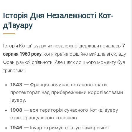
Історія Дня Незалежності Кот-
д’Івуару
Історія Кот-д’Івуару як незалежної держави почалась
7
серпня 1960 року
, коли країна офіційно вийшла зі складу
Французької спільноти. Але шлях до цього моменту був
тривалим:
1843
— Франція починає встановлювати
протекторат над прибережними королівствами
Івуару.
1908
— вся територія сучасного Кот-д’Івуару
стає французькою колонією.
1946
— Івуар отримує статус заморської