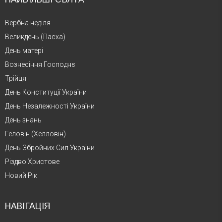
Вербна неділя
Великдень (Пасха)
День матері
Вознесіння Господнє
Трійця
День Конституції України
День Незалежності України
День знань
Геловін (Хелловін)
День Збройних Сил України
Різдво Христове
Новий Рік
НАВІГАЦІЯ