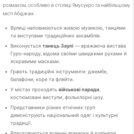
розмахом, особливо в столиці Ямусукро та найбільшому
місті Абіджані.
Вулиці наповнюються живою музикою, танцями
та виступами традиційних ансамблів.
Виконується
танець Заулі
— вражаюча вистава
Гуро-народу, відома своїми швидкими рухами й
яскравими масками.
Грають традиційні інструменти: джембе,
балафони, коре та флейти.
У містах проходять
військові паради
,
костюмовані виступи, фольклорні шоу.
Представники різних етнічних груп
демонструють національний одяг і культурні
традиції.
Влаштовуються вуличні ярмарки й кулінарні