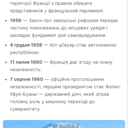
території Франції з правом обирати
представників у французький парламент.
1956
— Закон про заморські реформи передає
частину повноважень до місцевих урядів і
закладає фундамент для самоврядування.
4 грудня 1958
— Кот-д’Івуар стає автономною
республікою.
11 липня 1960
— Франція дає згоду на повну
незалежність.
7 серпня 1960
— офіційне проголошення
незалежності, першим президентом стає Фелікс
Уфуе-Буаньї — державний діяч, який зіграв
головну роль у мирному переході до
суверенітету.