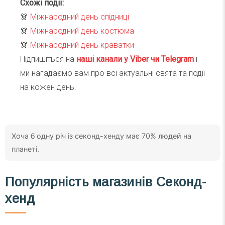
Схожі події:
👗
Міжнародний день спідниці
👗
Міжнародний день костюма
👗
Міжнародний день краватки
Підпишіться на
наші канали у Viber чи Telegra
m
і
ми нагадаємо вам про всі актуальні свята та події
на кожен день.
Хоча б одну річ із секонд-хенду має 70% людей на
планеті.
Популярність магазинів Секонд-
хенд