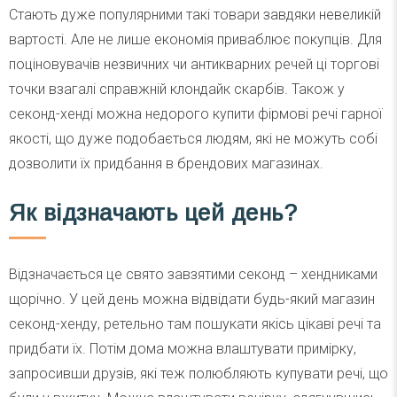
Стають дуже популярними такі товари завдяки невеликій
вартості. Але не лише економія приваблює покупців. Для
поціновувачів незвичних чи антикварних речей ці торгові
точки взагалі справжній клондайк скарбів. Також у
секонд-хенді можна недорого купити фірмові речі гарної
якості, що дуже подобається людям, які не можуть собі
дозволити їх придбання в брендових магазинах.
Як відзначають цей день?
Відзначається це свято завзятими секонд – хендниками
щорічно. У цей день можна відвідати будь-який магазин
секонд-хенду, ретельно там пошукати якісь цікаві речі та
придбати їх. Потім дома можна влаштувати примірку,
запросивши друзів, які теж полюбляють купувати речі, що