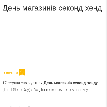
День магазинів секонд хенд
Вже 6 років DAY TODAY складає для вас «
Список свят на день
». Підписуйтесь на щоденну розсилку
зручним для вас способом.
Телеграм
Інстаграм
Ваш імейл
Підписатися
Email
17 серпня святкується
День магазинів секонд-хенду
(Thrift Shop Day) або День економного магазину.