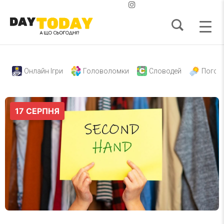
Онлайн Ігри
Головоломки
Словодей
Погод