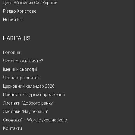
День Збройних Сил України
Різдво Христове
Новий Рік
НАВІГАЦІЯ
Головна
Яке сьогодні свято?
Іменини сьогодні
Яке завтра свято?
Церковний календар 2026
Привітання з днем народження
Листівки “Доброго ранку”
Листівки “На добраніч”
Словодей – Wordle українською
Контакти