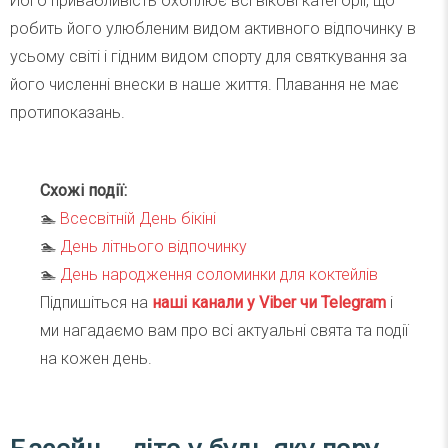
Його привабливість охоплює всі вікові категорії, що
робить його улюбленим видом активного відпочинку в
усьому світі і гідним видом спорту для святкування за
його численні внески в наше життя. Плавання не має
протипоказань.
Схожі події:
🏊
Всесвітній День бікіні
🏊
День літнього відпочинку
🏊
День народження соломинки для коктейлів
Підпишіться на
наші канали у Viber чи Telegra
m
і
ми нагадаємо вам про всі актуальні свята та події
на кожен день.