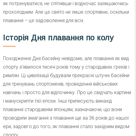
як потренуватися, не спітнівши і водночас залишаючись
прохолодним. Але це свято не лише спортивне, оскільки
плавання – це задоволення для всіх.
Історія Дня плавання по колу
Походження Дня басейну невідоме, але плавання як вид
спорту з’явилося тисячі років тому у стародавніх греків і
римлян. Ці цивілізації будували прекрасні штучні басейни
для тренувань спортсменів, проведення військових
навчань і просто для відпочинку. Про це свідчать картини
і манускрипти тієї епохи. Інші приписують винахід
плавання стародавнім японцям, зазначаючи, що вони
проводили змагання з плавання ще за 36 років до нашої
ери, задовго до того, як плавання стало західним видом
спорту.