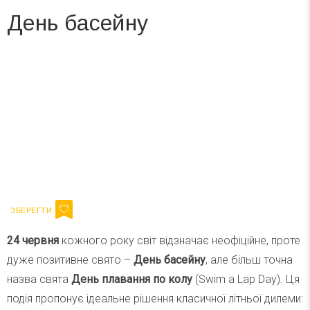
День басейну
Вже 6 років DAY TODAY складає для вас «
Список свят на день
». Підписуйтесь на щоденну розсилку
зручним для вас способом.
Телеграм
Інстаграм
Ваш імейл
Підписатися
Email
24 червня
кожного року світ відзначає неофіційне, проте
дуже позитивне свято –
День басейну
, але більш точна
назва свята
День плавання по колу
(Swim a Lap Day). Ця
подія пропонує ідеальне рішення класичної літньої дилеми: