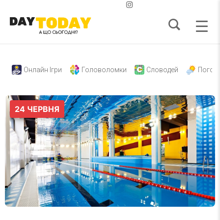
Онлайн Ігри
Головоломки
Словодей
Погод