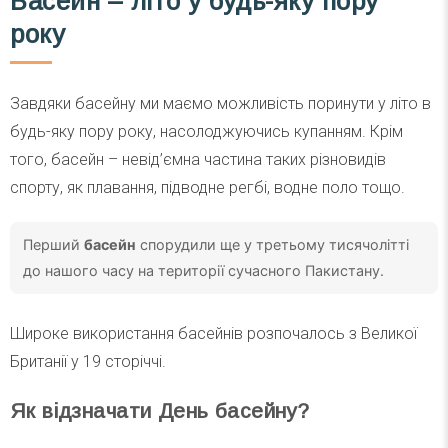
Басейн – літо у будь-яку пору
року
Завдяки басейну ми маємо можливість поринути у літо в
будь-яку пору року, насолоджуючись купанням. Крім
того, басейн – невід’ємна частина таких різновидів
спорту, як плавання, підводне регбі, водне поло тощо.
Перший
басейн
спорудили ще у третьому тисячолітті
до нашого часу на території сучасного Пакистану.
Широке використання басейнів розпочалось з Великої
Британії у 19 сторіччі.
Як відзначати День басейну?