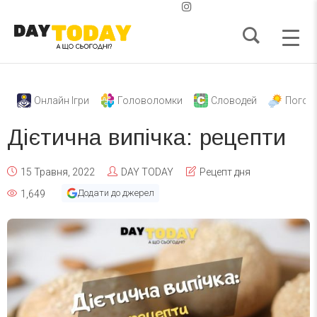
Онлайн Ігри
Головоломки
Словодей
Погод
Дієтична випічка: рецепти
15 Травня, 2022
DAY TODAY
Рецепт дня
Додати до джерел
1,649