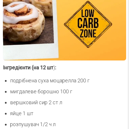
Інгредієнти (на 12 шт
)
:
подрібнена суха моцарелла 200 г
мигдалеве борошно 100 г
вершковий сир 2 ст л
яйце 1 шт
розпушувач 1/2 ч л