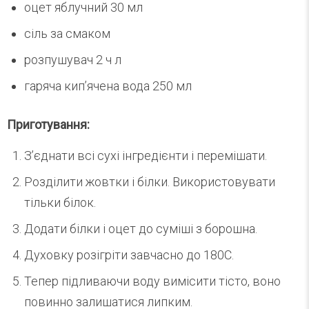
оцет яблучний 30 мл
сіль за смаком
розпушувач 2 ч л
гаряча кип’ячена вода 250 мл
Приготування:
З’єднати всі сухі інгредієнти і перемішати.
Розділити жовтки і білки. Використовувати
тільки білок.
Додати білки і оцет до суміші з борошна.
Духовку розігріти завчасно до 180С.
Тепер підливаючи воду вимісити тісто, воно
повинно залишатися липким.