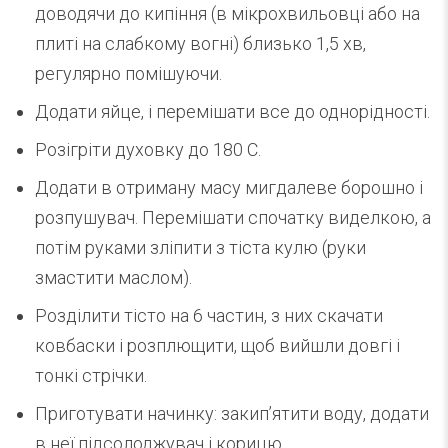
доводячи до кипіння (в мікрохвильовці або на
плиті на слабкому вогні) близько 1,5 хв,
регулярно помішуючи.
Додати яйце, і перемішати все до однорідності.
Розігріти духовку до 180 С.
Додати в отриману масу мигдалеве борошно і
розпушувач. Перемішати спочатку виделкою, а
потім руками зліпити з тіста кулю (руки
змастити маслом).
Розділити тісто на 6 частин, з них скачати
ковбаски і розплющити, щоб вийшли довгі і
тонкі стрічки.
Приготувати начинку: закип’ятити воду, додати
в неї підсолоджувач і корицю.