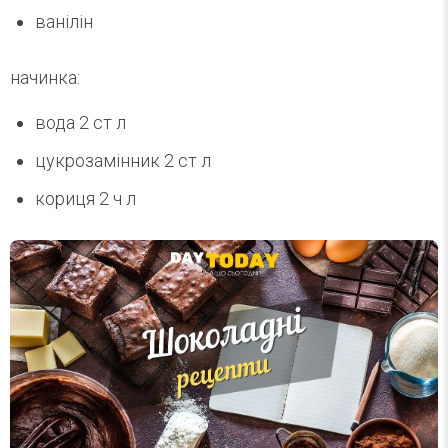
ванілін
начинка:
вода 2 ст л
цукрозамінник 2 ст л
кориця 2 ч л