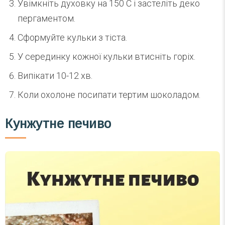
Увімкніть духовку на 150 С і застеліть деко
пергаментом.
Сформуйте кульки з тіста.
У серединку кожної кульки втисніть горіх.
Випікати 10-12 хв.
Коли охолоне посипати тертим шоколадом.
Кунжутне печиво