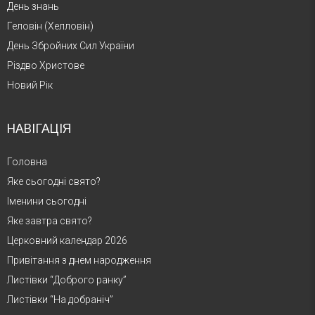
День знань
Геловін (Хелловін)
День Збройних Сил України
Різдво Христове
Новий Рік
НАВІГАЦІЯ
Головна
Яке сьогодні свято?
Іменини сьогодні
Яке завтра свято?
Церковний календар 2026
Привітання з днем народження
Листівки “Доброго ранку”
Листівки “На добраніч”