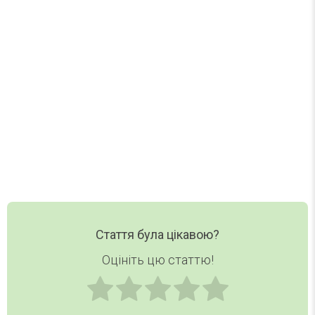
Один лист на тиждень. Без спаму.
Нові статті, добірки та корисні матеріали DAY
TODAY — в одному короткому листі.
Ваш email
Email
Хочу дайджест
Стаття була цікавою?
Оцініть цю статтю!