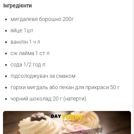
Інгредієнти
:
мигдалеве борошно 200г
яйце 1шт
ванілін 1 ч л
сік лайма 1 ст л
сода 1/2 год л
підсолоджувач за смаком
горіхи мигдаль або пекан для прикраси 50 г
чорний шоколад 20 г (натерти)