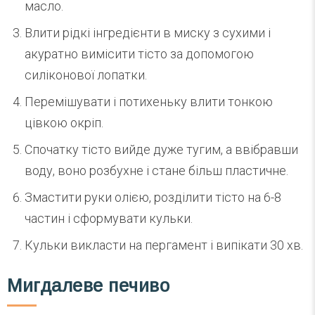
масло.
Влити рідкі інгредієнти в миску з сухими і
акуратно вимісити тісто за допомогою
силіконової лопатки.
Перемішувати і потихеньку влити тонкою
цівкою окріп.
Спочатку тісто вийде дуже тугим, а ввібравши
воду, воно розбухне і стане більш пластичне.
Змастити руки олією, розділити тісто на 6-8
частин і сформувати кульки.
Кульки викласти на пергамент і випікати 30 хв.
Мигдалеве печиво