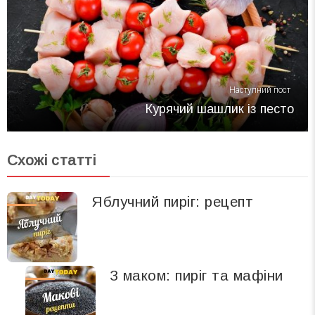
Наступний пост
Курячий шашлик із песто
Схожі статті
Яблучний пиріг: рецепт
З маком: пиріг та мафіни