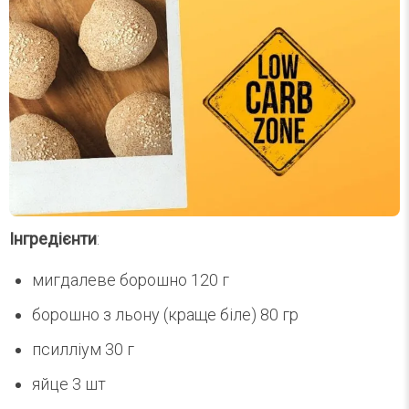
Інгредієнти
:
мигдалеве борошно 120 г
борошно з льону (краще біле) 80 гр
псилліум 30 г
яйце 3 шт