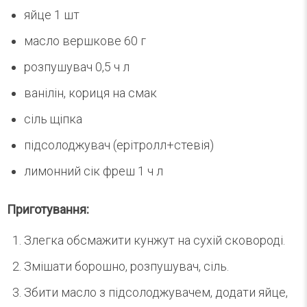
яйце 1 шт
масло вершкове 60 г
розпушувач 0,5 ч л
ванілін, кориця на смак
сіль щіпка
підсолоджувач (ерітролл+стевія)
лимонний сік фреш 1 ч л
Приготування:
Злегка обсмажити кунжут на сухій сковороді.
Змішати борошно, розпушувач, сіль.
Збити масло з підсолоджувачем, додати яйце,