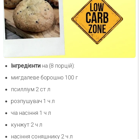
Інгредієнти
на (8 порцій):
мигдалеве борошно 100 г
псилліум 2 ст л
розпушувач 1 ч л
чіа насіння 1 ч л
кунжут 2 ч л
насіння соняшнику 2 ч л