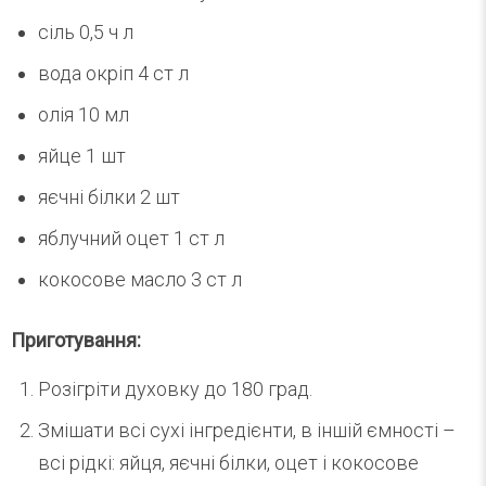
сіль 0,5 ч л
вода окріп 4 ст л
олія 10 мл
яйце 1 шт
яєчні білки 2 шт
яблучний оцет 1 ст л
кокосове масло 3 ст л
Приготування:
Розігріти духовку до 180 град.
Змішати всі сухі інгредієнти, в іншій ємності –
всі рідкі: яйця, яєчні білки, оцет і кокосове