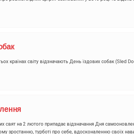
обак
ьох країнах світу відзначають День їздових собак (Sled Do
лення
х свят на 2 лютого припадає відзначання Дня самооновленн
му зростанню, турботі про себе, вдосконаленню своїх нави