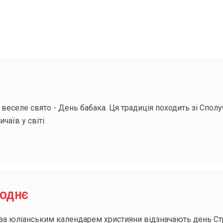
Під
веселе свято - День бабака. Ця традиція походить зі Сполу
аїв у світі.
поднє
 за юліанським календарем християни відзначають день Стр