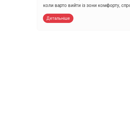
коли варто вийти із зони комфорту, спр
Детальніше
Вже 6 років DAY T
зручним для вас 
Телеграм
Email
Ваш імейл