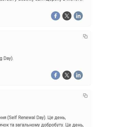
g Day).
я (Self Renewal Day). Це день,
чок та загальному добробуту. Це день,