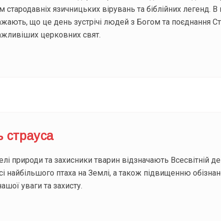
тародавніх язичницьких вірувань та біблійних легенд. В 
ажають, що це день зустрічі людей з Богом та поєднання Ст
важливіших церковних свят.
ь страуса
і природи та захисники тварин відзначають Всесвітній день 
сі найбільшого птаха на Землі, а також підвищенню обізна
ашої уваги та захисту.