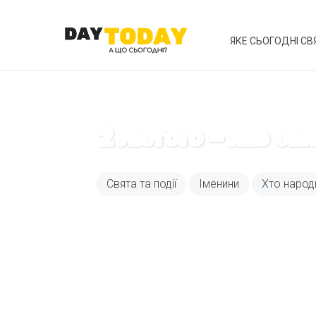
ЯКЕ СЬОГОДНІ СВ
2 лютого – яке св
Свята та події
Іменини
Хто народ
Вже 6 років DAY T
зручним для вас 
Телеграм
Email