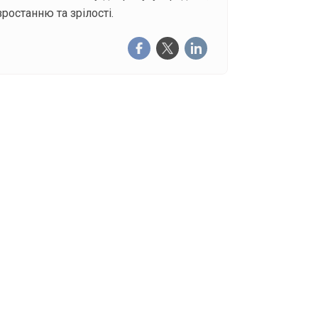
ростанню та зрілості.
щоденну розсилку
писатися