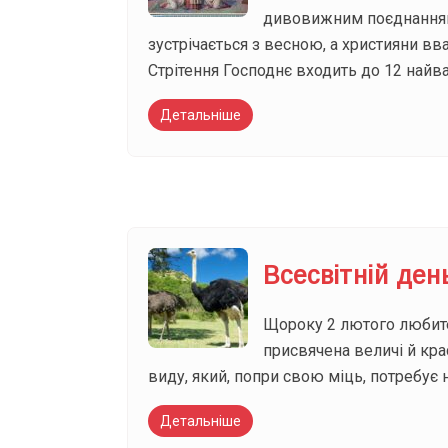
дивовижним поєднанням с
зустрічається з весною, а християни вв
Стрітення Господнє входить до 12 най
Детальніше
Всесвітній ден
Щороку 2 лютого любител
присвячена величі й кра
виду, який, попри свою міць, потребує н
Детальніше