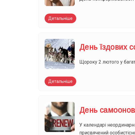
Детальніше
День їздових с
Щороку 2 лютого у багат
Детальніше
День самоонов
У календарі неординарни
присвячений особистісно