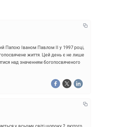
ний Папою Іваном Павлом ІІ у 1997 році,
огопосвячене життя. Цей день є не лише
литися над значенням богопосвяченого
ається у всьому світі щороку 2 лютого.