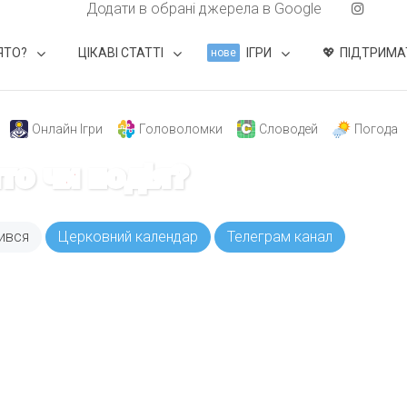
Додати в обрані джерела в Google
ЯТО?
ЦІКАВІ СТАТТІ
ІГРИ
ПІДТРИМА
нове
Онлайн Ігри
Головоломки
Словодей
Погода
ято чи подія?
ився
Церковний календар
Телеграм канал
ODAY складає для вас «
Список свят на день
». Підписуйтесь на 
способом.
Інстаграм