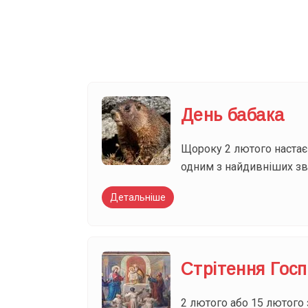
Ваш імейл
День бабака
Щороку 2 лютого настає 
одним з найдивніших звич
Детальніше
Стрітення Гос
2 лютого або 15 лютого