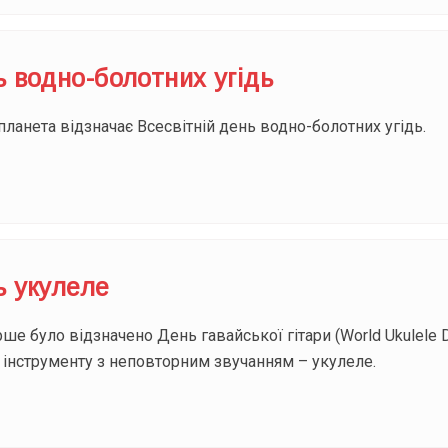
ь водно-болотних угідь
ланета відзначає Всесвітній день водно-болотних угідь.
ь укулеле
ше було відзначено День гавайської гітари (World Ukulele 
 інструменту з неповторним звучанням – укулеле.