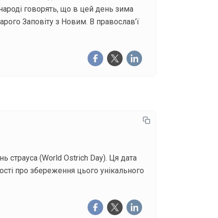
народі говорять, що в цей день зима
арого Заповіту з Новим. В православ’ї
страуса (World Ostrich Day). Ця дата
ності про збереження цього унікального