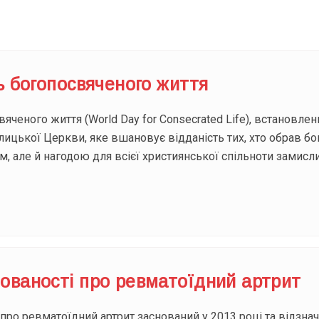
ь богопосвяченого життя
вяченого життя (World Day for Consecrated Life), встановле
ицької Церкви, яке вшановує відданість тих, хто обрав б
, але й нагодою для всієї християнської спільноти замис
ованості про ревматоїдний артрит
ро ревматоїдний артрит заснований у 2013 році та відзнач