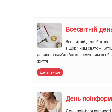
Всесвітній ден
Всесвітній день богопос
є щорічним святом Катол
даниною пам'яті богопосвяченим особам
життя.
Детальніше
День поінформ
День поінформованості п