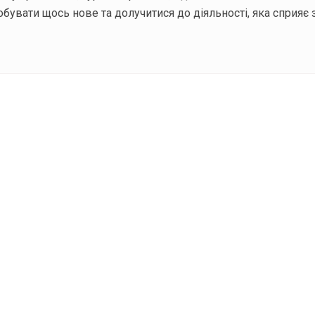
обувати щось нове та долучитися до діяльності, яка сприяє з
ODAY складає для вас «
Список свят на день
». Підписуйтесь на 
способом.
Інстаграм
Під