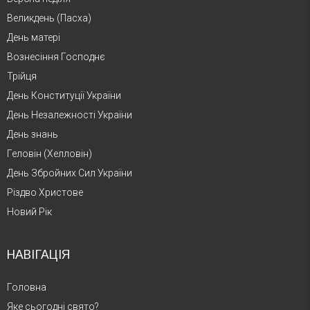
Великдень (Пасха)
День матері
Вознесіння Господнє
Трійця
День Конституції України
День Незалежності України
День знань
Геловін (Хелловін)
День Збройних Сил України
Різдво Христове
Новий Рік
НАВІГАЦІЯ
Головна
Яке сьогодні свято?