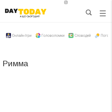
Онлайн Ігри
Головоломки
Словодей
Погод
Римма
Вже 6 років DAY TODAY складає для вас «
Список свят на день
». Підписуйтесь на щоденну розсилку
зручним для вас способом.
Телеграм
Інстаграм