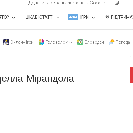
Додати в обрані джерела в Google
ЯТО?
ЦІКАВІ СТАТТІ
ІГРИ
ПІДТРИМА
нове
Онлайн Ігри
Головоломки
Словодей
Погода
 делла Мірандола
свят на день
». Підписуйтесь на щоденну розсилку
Підписатися