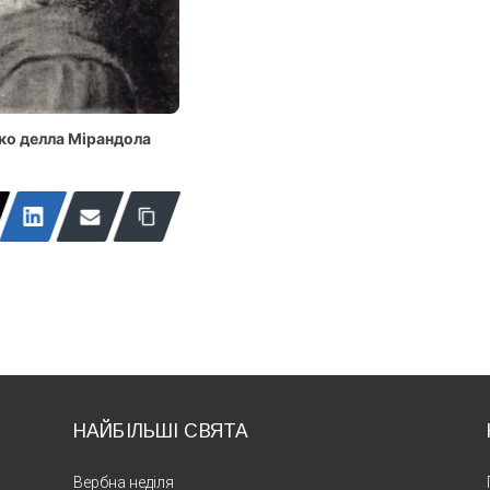
ко делла Мірандола
НАЙБІЛЬШІ СВЯТА
Вербна неділя