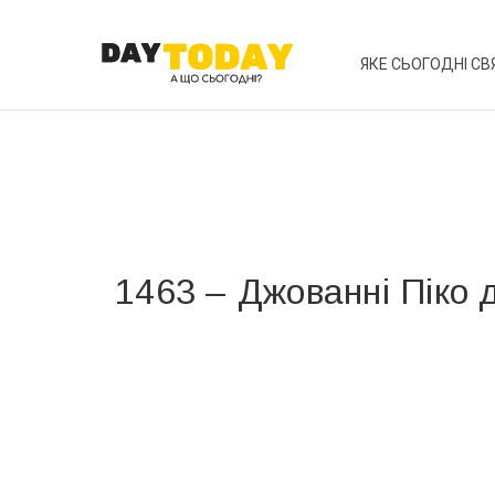
ЯКЕ СЬОГОДНІ СВ
1463 – Джованні Піко
Вже 6 років DAY TODAY складає для вас «
Список 
зручним для вас способом.
Телеграм
Інстаграм
Ваш імейл