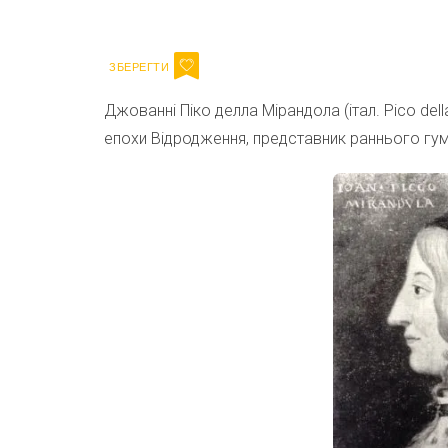
Email
Джованні Піко делла Мірандола (італ. Pico dell
епохи Відродження, представник раннього гум