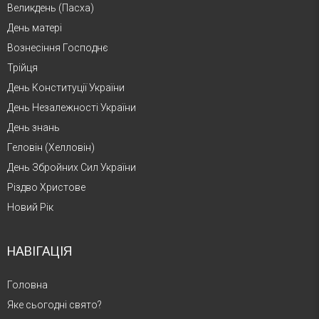
Великдень (Пасха)
День матері
Вознесіння Господнє
Трійця
День Конституції України
День Незалежності України
День знань
Геловін (Хелловін)
День Збройних Сил України
Різдво Христове
Новий Рік
НАВІГАЦІЯ
Головна
Яке сьогодні свято?