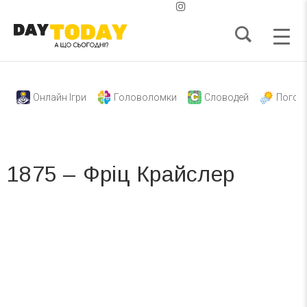
Онлайн Ігри
Головоломки
Словодей
Погод
1875 – Фріц Крайслер
Вже 6 років DAY TODAY складає для вас «
Список свят на день
». Підписуйтесь на щоденну розсилку
зручним для вас способом.
Телеграм
Інстаграм