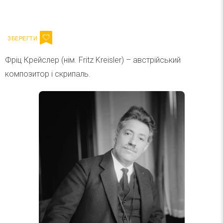
Ваш імейл
Підписатися
Email
Фріц Крейслер (нім. Fritz Kreisler) – австрійський
композитор і скрипаль.