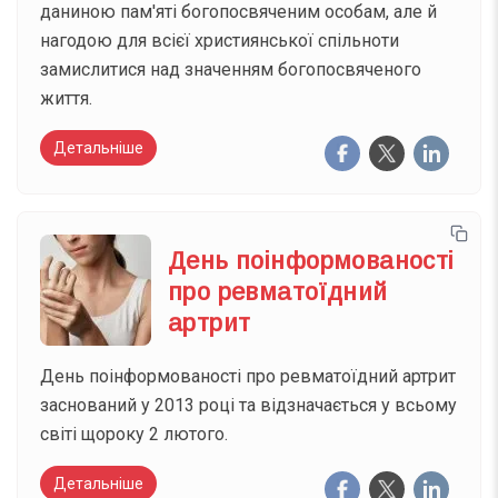
даниною пам'яті богопосвяченим особам, але й
нагодою для всієї християнської спільноти
замислитися над значенням богопосвяченого
життя.
Детальніше
День поінформованості
про ревматоїдний
артрит
День поінформованості про ревматоїдний артрит
заснований у 2013 році та відзначається у всьому
світі щороку 2 лютого.
Детальніше