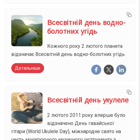
Всесвітній день водно-
болотних угідь
Кожного року 2 лютого планета
відзначає Всесвітній день водно-болотних угідь.
Детальніше
Всесвітній день укулеле
2 лютого 2011 року вперше було
відзначено День гавайської
гітари (World Ukulele Day), міжнародне свято на
честь мініатюрного музичного інструменту з