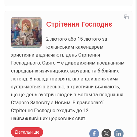
Стрітення Господнє
2 лютого або 15 лютого за
юліанським календарем
християни відзначають день Стрітення
Господнього. Свято – є дивовижним поєднанням
стародавніх язичницьких вірувань та біблійних
легенд. В народі говорять, що в цей день зима
зустрічається з весною, а християни вважають,
що це день зустрічі людей з Богом та поєднання
Старого Заповіту з Новим. В православ’ї
Стрітення Господнє входить до 12
найважливіших церковних свят.
Детальніше