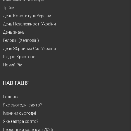
Трійця
1802 – Йосиф Богдан Залеський
День Конституції України
День Незалежності України
1616 – Себастьян Бурдон
День знань
Геловін (Хелловін)
1463 – Джованні Піко делла Мірандола
День Збройних Сил України
Різдво Христове
Новий Рік
НАВІГАЦІЯ
Головна
Яке сьогодні свято?
Іменини сьогодні
Яке завтра свято?
Церковний календар 2026