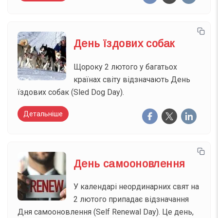
День їздових собак
Щороку 2 лютого у багатьох
країнах світу відзначають День
їздових собак (Sled Dog Day).
Детальніше
День самооновлення
У календарі неординарних свят на
2 лютого припадає відзначання
Дня самооновлення (Self Renewal Day). Це день,