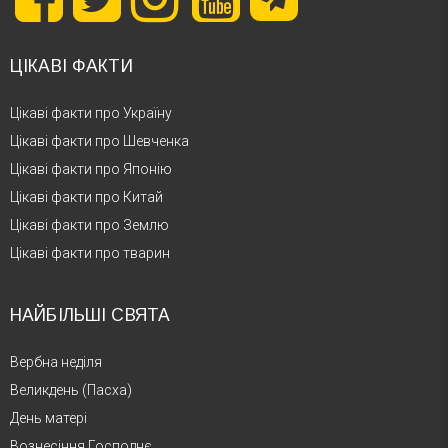
1901 – Валер’ян Підмогильний
ЦІКАВІ ФАКТИ
1901 – Яша Хейфец
Цікаві факти про Україну
Цікаві факти про Шевченка
1882 – Джеймс Джойс
Цікаві факти про Японію
Цікаві факти про Китай
1875 – Фріц Крайслер
Цікаві факти про Землю
Цікаві факти про тварин
1863 – Тимотей Бордуляк
НАЙБІЛЬШІ СВЯТА
1861 – Соломон Гуггенхайм
Вербна неділя
1829 – Альфред Брем
Великдень (Пасха)
День матері
1812 – Євген Гребінка
Вознесіння Господнє