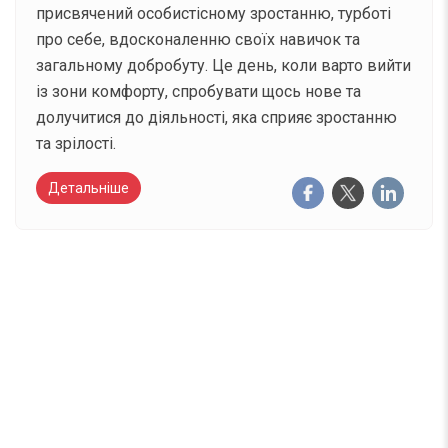
присвячений особистісному зростанню, турботі
про себе, вдосконаленню своїх навичок та
загальному добробуту. Це день, коли варто вийти
із зони комфорту, спробувати щось нове та
долучитися до діяльності, яка сприяє зростанню
та зрілості.
Детальніше
Вже 6 років DAY TODAY складає для вас «
Список свят на день
». Підписуйтесь на щоденну
розсилку зручним для вас способом.
Телеграм
Інстаграм
Email