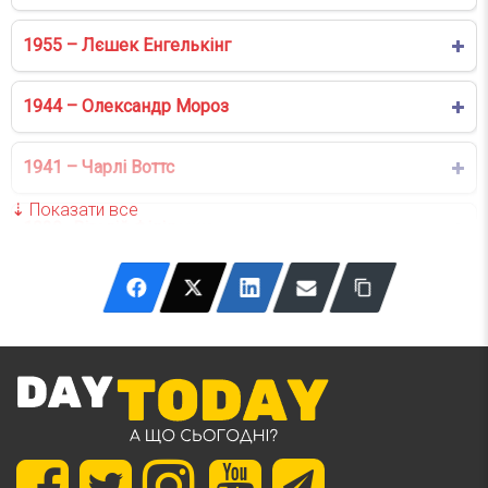
1955 – Лєшек Енгелькінг
1944 – Олександр Мороз
1941 – Чарлі Воттс
1939- Віталій Філіпенко
1937 – Роберта Флек
1934 – Отар Іоселіані
1929 – Віра Хитілова
1926 – Валері Жискар д’Естен