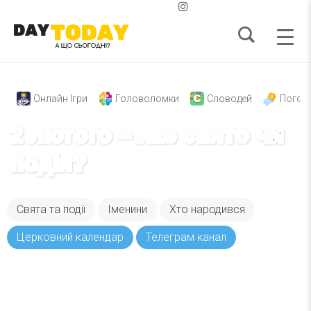
Онлайн Ігри
Головоломки
Словодей
Погод
2 лютого – яке свято чи
подія?
Свята та події
Іменини
Хто народився
Церковний календар
Телеграм канал
Вже 6 років DAY TODAY складає для вас «
Список свят на день
». Підписуйтесь на щоденну
розсилку зручним для вас способом.