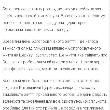
Богопосвячене життя розглядається як особлива жива
пам’ять про спосіб життя Ісуса. Воно служить хресному
освяченню всіх вірних, нагадуючи Церкві про її
покликання належати тільки Господу.
Всесвітній день богопосвяченого життя – це нагода
замислитися над глибоким впливом богопосвяченого
життя на Церкву і суспільство. Це життя, яке свідчить про
Євангеліє і робить значний внесок у місію Церкви через
різні форми служіння, молитви та спільнотного життя.
Всесвітній день богопосвяченого життя є важливою
подією в Католицькій Церкві, яка підкреслює красу і
важливість життя, присвяченого Богові. Це день радості,
вдячності та оновлення для всієї християнської спільноти,
особливо для тих, хто прийняв це особливе покликання.