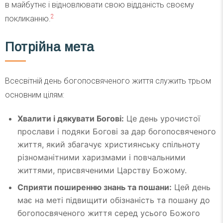
в майбутнє і відновлювати свою відданість своєму
2
покликанню.
Потрійна мета
Всесвітній день богопосвяченого життя служить трьом
основним цілям:
Хвалити і дякувати Богові:
Це день урочистої
прослави і подяки Богові за дар богопосвяченого
життя, який збагачує християнську спільноту
різноманітними харизмами і повчальними
життями, присвяченими Царству Божому.
Сприяти поширенню знань та пошани:
Цей день
має на меті підвищити обізнаність та пошану до
богопосвяченого життя серед усього Божого