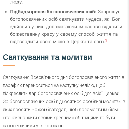
люду.
Підбадьорення богопосвячених осіб:
Запрошує
богопосвячених осіб святкувати чудеса, які Бог
здійснив у них, допомагаючи їм наново відкрити
божественну красу у своєму способі життя та
3
підтвердити свою місію в Церкві та світі.
Святкування та молитви
Святкування Всесвітнього дня богопосвяченого життя в
парафіях переноситься на наступну неділю, щоб
підкреслити дар богопосвячених осіб для всієї Церкви.
За богопосвячених осіб підносяться особливі молитви, в
яких просять Божої благодаті, щоб допомогти їм більш
інтенсивно жити своїми хресними обітницями та бути
наполегливими у їх виконанні.