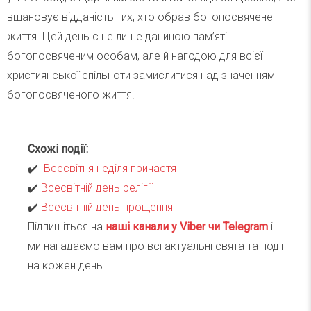
вшановує відданість тих, хто обрав богопосвячене
життя. Цей день є не лише даниною пам’яті
богопосвяченим особам, але й нагодою для всієї
християнської спільноти замислитися над значенням
богопосвяченого життя.
Схожі події:
✔️
Всесвітня неділя причастя
✔️
Всесвітній день релігії
✔️
Всесвітній день прощення
Підпишіться на
наші канали у Viber чи Telegra
m
і
ми нагадаємо вам про всі актуальні свята та події
на кожен день.