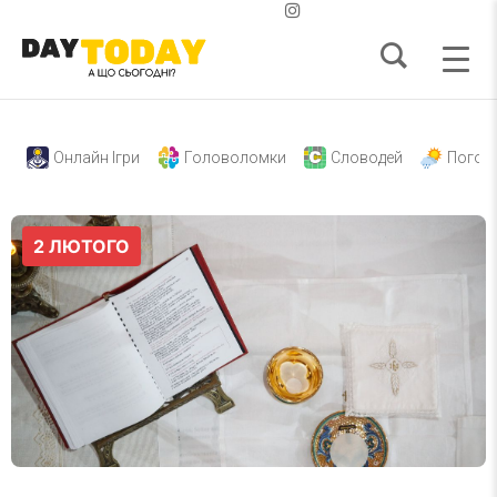
Онлайн Ігри
Головоломки
Словодей
Погод