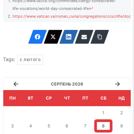
https://www.usccb.org/committees/clergy-consecrated-
life-vocations/world-day-consecrated-life
↩
https://www.vatican.va/roman_curia/congregations/ccscrlife/docu
ii_mes_06011997_i-consecrated-life-day_en.html
↩
https://www.catholicnewsagency.com/news/250277/5-
things-to-know-about-the-world-day-for-consecrated-
life
↩
Tags:
2 ЛЮТОГО
СЕРПЕНЬ 2026
ПН
ВТ
СР
ЧТ
ПТ
СБ
НД
1
2
3
4
5
6
7
8
9