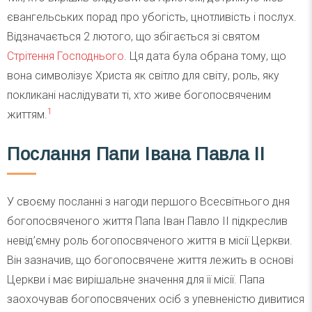
євангельських порад про убогість, цнотливість і послух.
Відзначається 2 лютого, що збігається зі святом
Стрітення Господнього
. Ця дата була обрана тому, що
вона символізує Христа як світло для світу, роль, яку
покликані наслідувати ті, хто живе богопосвяченим
1
життям.
Послання Папи Івана Павла ІІ
У своєму посланні з нагоди першого Всесвітнього дня
богопосвяченого життя Папа Іван Павло ІІ підкреслив
невід’ємну роль богопосвяченого життя в місії Церкви.
Він зазначив, що богопосвячене життя лежить в основі
Церкви і має вирішальне значення для її місії. Папа
заохочував богопосвячених осіб з упевненістю дивитися