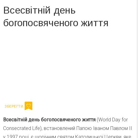
Всесвітній день
богопосвяченого життя
Вже 6 років DAY TODAY складає для вас «
Список свят на день
». Підписуйтесь на щоденну розсилку
зручним для вас способом.
Телеграм
Інстаграм
Ваш імейл
Підписатися
Email
Всесвітній день богопосвяченого життя
(World Day for
Consecrated Life), встановлений Папою Іваном Павлом ІІ
у 1997 році, є щорічним святом Католицької Церкви, яке