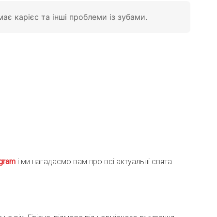
ає карієс та інші проблеми із зубами.
gra
m
і ми нагадаємо вам про всі актуальні свята