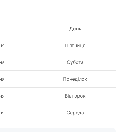
День
ня
П’ятниця
ня
Субота
ня
Понеділок
ня
Вівторок
ня
Середа