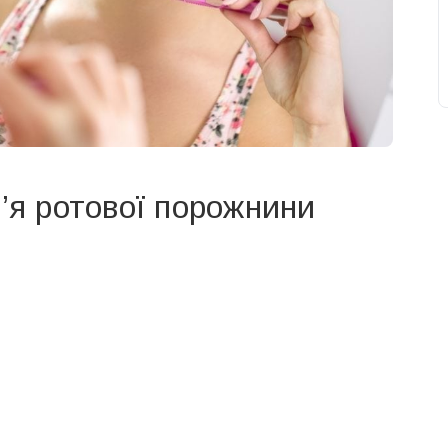
в’я ротової порожнини
свят на день
». Підписуйтесь на щоденну розсилку
Підписатися