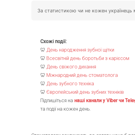
За статистикою чи не кожен українець м
Схожі події:
🦷
День народження зубної щітки
🦷
Всесвітній день боротьби з карієсом
🦷
День свіжого дихання
🦷
Міжнародний день стоматолога
🦷
День зубного техніка
🦷
Європейський день зубних техніків
Підпишіться на
наші канали у Viber чи Tele
та події на кожен день.