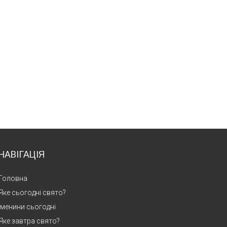
НАВІГАЦІЯ
Головна
Яке сьогодні свято?
Іменини сьогодні
Яке завтра свято?