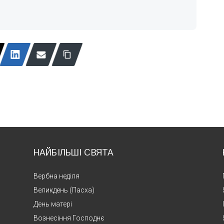
НАЙБІЛЬШІ СВЯТА
Вербна неділя
Великдень (Пасха)
День матері
Вознесіння Господнє