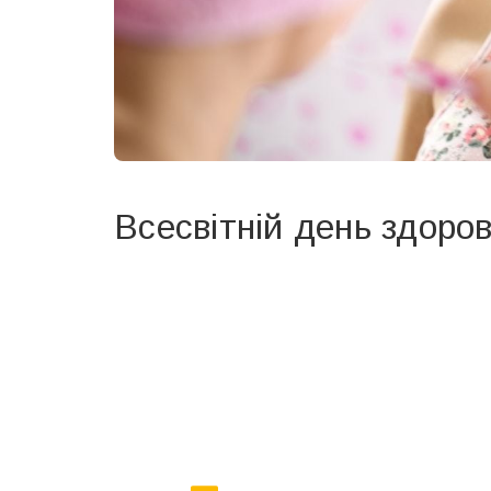
Всесвітній день здоро
Вже 6 років DAY TODAY складає для вас «
Список 
зручним для вас способом.
Телеграм
Інстаграм
Ваш імейл
Email