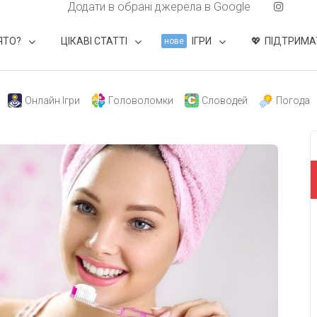
Додати в обрані джерела в Google
ЯТО?
ЦІКАВІ СТАТТІ
ІГРИ
ПІДТРИМА
нове
Онлайн Ігри
Головоломки
Словодей
Погода