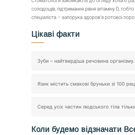
Стоматологи закликають до огляду хоча б раз 
солодощів, підтримання рівня вітаміну D, тобто
спеціаліста – запорука здоров’я ротової пор
Цікаві факти
Зуби – найтвердіша речовина організму.
Язик містить смакові бруньки зі 100 р
Серед усіх частин людського тіла тільки
Коли будемо відзначати Все