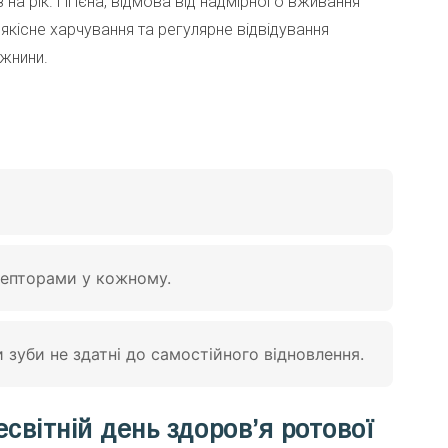
на рік. Гігієна, відмова від надмірного вживання
 якісне харчування та регулярне відвідування
ожнини.
ецепторами у кожному.
 зуби не здатні до самостійного відновлення.
світній день здоров’я ротової