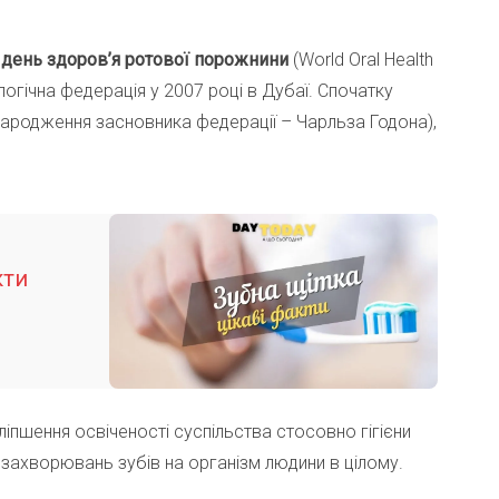
 день здоров’я ротової порожнини
(World Oral Health
огічна федерація у 2007 році в Дубаї. Спочатку
ародження засновника федерації – Чарльза Годона),
кти
ліпшення освіченості суспільства стосовно гігієни
 захворювань зубів на організм людини в цілому.