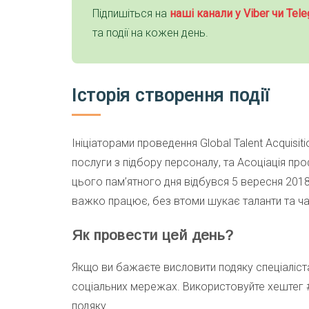
Підпишіться на
наші канали у Viber чи Tele
та події на кожен день.
Історія створення події
Ініціаторами проведення Global Talent Acquisi
послуги з підбору персоналу, та Асоціація про
цього пам’ятного дня відбувся 5 вересня 2018
важко працює, без втоми шукає таланти та ч
Як провести цей день?
Якщо ви бажаєте висловити подяку спеціаліста
соціальних мережах. Використовуйте хештег #
подяку.