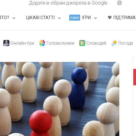
Додати в обрані джерела в Google
ЯТО?
ЦІКАВІ СТАТТІ
ІГРИ
ПІДТРИМА
нове
Онлайн Ігри
Головоломки
Словодей
Погода