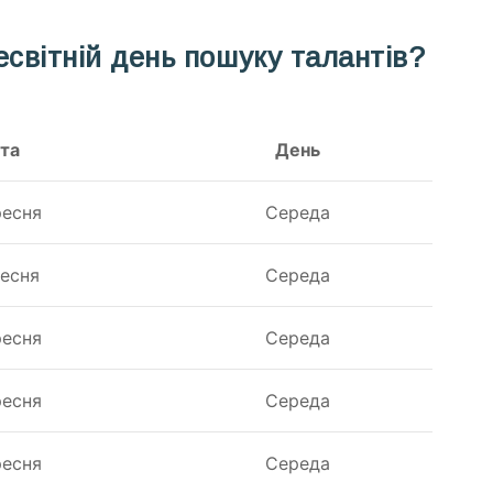
есвітній день пошуку талантів?
та
День
ресня
Середа
ресня
Середа
ресня
Середа
ресня
Середа
ресня
Середа