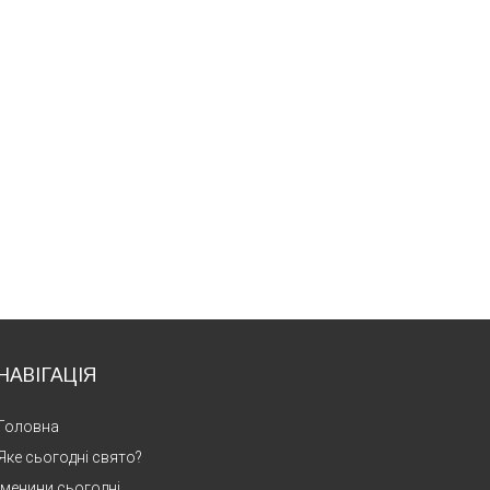
НАВІГАЦІЯ
Головна
Яке сьогодні свято?
Іменини сьогодні