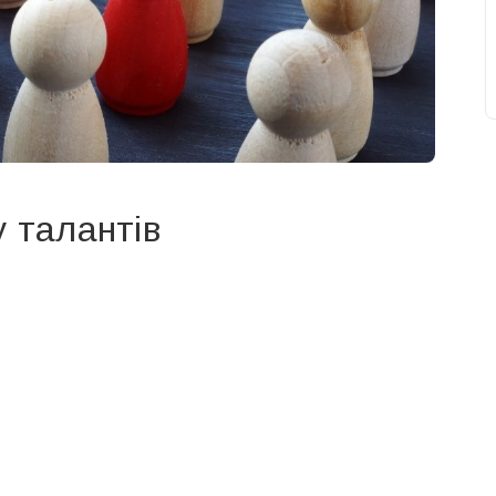
у талантів
свят на день
». Підписуйтесь на щоденну розсилку
Підписатися