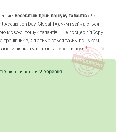
ченням
Всесвітній день пошуку талантів
або
nt Acquisition Day, Global TA), чим і займаються
ою мовою, пошук талантів – це процес підбору
 До працівників, які займаються таким пошуком,
1
алісти відділів управління персоналом.
тів
відзначається
2 вересня
.