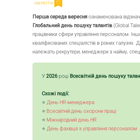
Перша середа вересня
ознаменована відзна
Глобальний день пошуку талантів
(Global Tale
працівники сфери управління персоналом. Інш
кваліфікованих спеціалістів в різних галузях.
належать рекрутери, менеджери з найму, спеці
У
2026
році
Всесвітній день пошуку талан
Схожі події:
⭐️
День HR-менеджера
⭐️
Всесвітній день охорони праці
⭐️
Міжнародний день HR
⭐️
День фахівця з управління персоналом