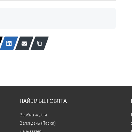
НАЙБІЛЬШІ СВЯТА
Вербна неділя
Великдень (Пасха)
День матері