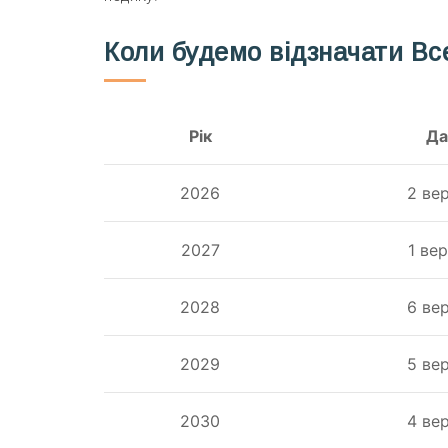
Коли будемо відзначати Вс
Рік
Да
2026
2 ве
2027
1 ве
2028
6 ве
2029
5 ве
2030
4 ве