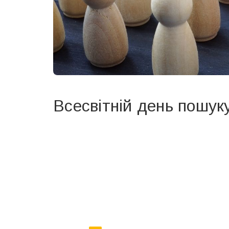
Всесвітній день пошук
Вже 6 років DAY TODAY складає для вас «
Список 
зручним для вас способом.
Телеграм
Інстаграм
Ваш імейл
Email