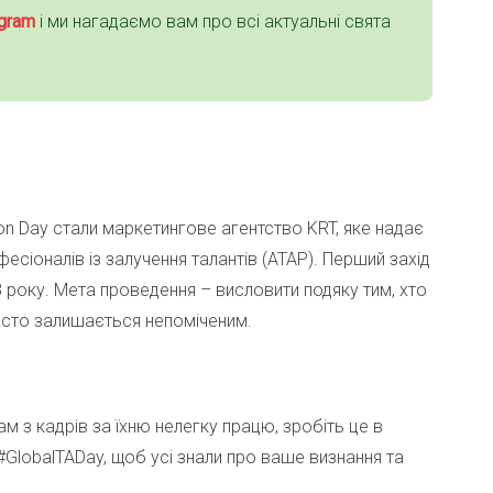
gra
m
і ми нагадаємо вам про всі актуальні свята
tion Day стали маркетингове агентство KRT, яке надає
фесіоналів із залучення талантів (ATAP). Перший захід
 року. Мета проведення – висловити подяку тим, хто
асто залишається непоміченим.
м з кадрів за їхню нелегку працю, зробіть це в
GlobalTADay, щоб усі знали про ваше визнання та