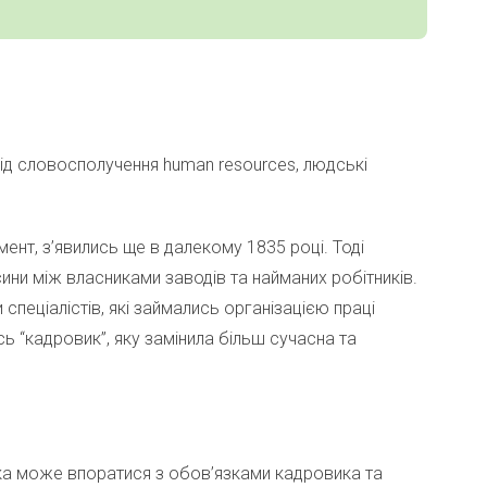
від словосполучення human resources, людські
ент, з’явились ще в далекому 1835 році. Тоді
ини між власниками заводів та найманих робітників.
 спеціалістів, які займались організацією праці
ь “кадровик”, яку замінила більш сучасна та
ка може впоратися з обов’язками кадровика та