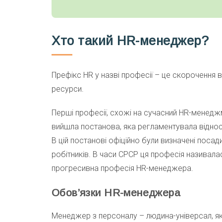
Хто такий HR-менеджер?
Префікс HR у назві професії – це скорочення 
ресурси.
Перші професії, схожі на сучасний HR-менеджм
вийшла постанова, яка регламентувала віднос
В цій постанові офіційно були визначені посади
робітників. В часи СРСР ця професія називалас
прогресивна професія HR-менеджера.
Обов’язки HR-менеджера
Менеджер з персоналу – людина-універсал, я