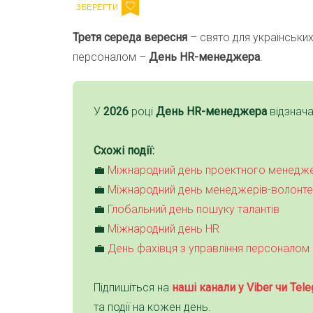
Третя середа вересня
– свято для українських
персоналом –
День HR-менеджера
.
У
2026
році
День HR-менеджера
відзнач
Схожі події:
💼
Міжнародний день проектного менедж
💼
Міжнародний день менеджерів-волонте
💼
Глобальний день пошуку талантів
💼
Міжнародний день HR
💼
День фахівця з управління персоналом
Підпишіться на
наші канали у Viber чи Tele
та події на кожен день.