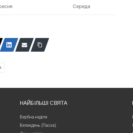
ресня
Середа
А
НАЙБІЛЬШІ СВЯТА
Вербна неділя
Великдень (Пасха)