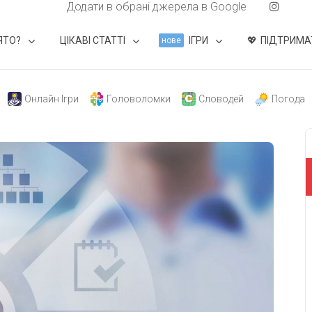
Додати в обрані джерела в Google
ЯТО?
ЦІКАВІ СТАТТІ
ІГРИ
ПІДТРИМА
нове
Онлайн Ігри
Головоломки
Словодей
Погода