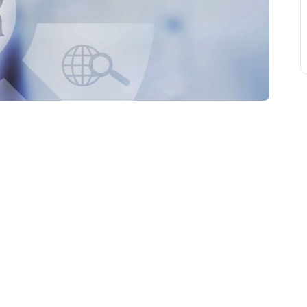
свят на день
». Підписуйтесь на щоденну розсилку
Підписатися