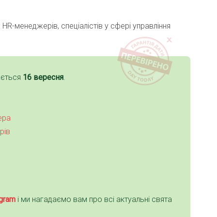
 HR-менеджерів, спеціалістів у сфері управління
ається
16 вересня
.
ера
рів
gra
m
і ми нагадаємо вам про всі актуальні свята