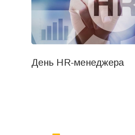
День HR-менеджера
Вже 6 років DAY TODAY складає для вас «
Список 
зручним для вас способом.
Телеграм
Інстаграм
Ваш імейл
Email