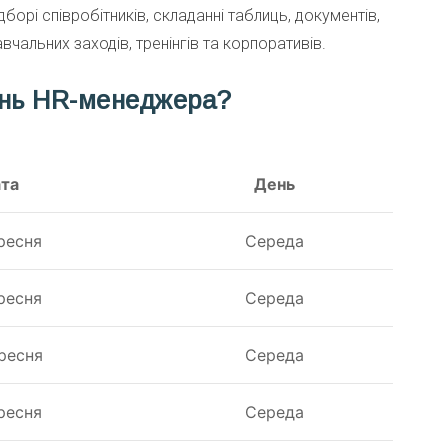
борі співробітників, складанні таблиць, документів,
навчальних заходів, тренінгів та корпоративів.
ень HR-менеджера?
та
День
ресня
Середа
ресня
Середа
ресня
Середа
ресня
Середа