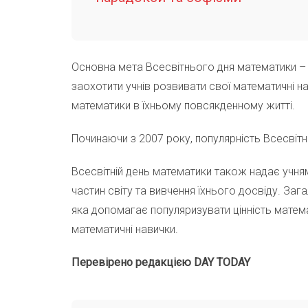
Основна мета Всесвітнього дня математики – 
заохотити учнів розвивати свої математичні н
математики в їхньому повсякденному житті.
Починаючи з 2007 року, популярність Всесвіт
Всесвітній день математики також надає учням
частин світу та вивчення їхнього досвіду. За
яка допомагає популяризувати цінність матема
математичні навички.
Перевірено редакцією DAY TODAY