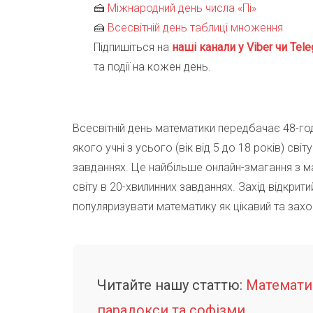
🍰
Міжнародний день числа «Пі»
🍰
Всесвітній день таблиці множення
Підпишіться на
наші канали у Viber чи Tele
та події на кожен день.
Всесвітній день математики передбачає 48-го
якого учні з усього (вік від 5 до 18 років) сві
завданнях. Це найбільше онлайн-змагання з м
світу в 20-хвилинних завданнях. Захід відкрити
популяризувати математику як цікавий та зах
Читайте нашу статтю:
Математи
парадокси та софізми