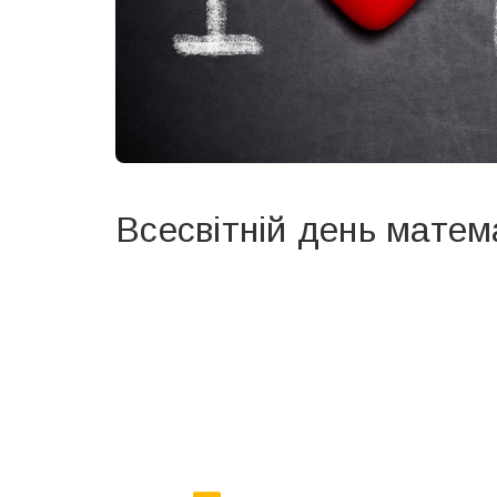
Всесвітній день матем
Вже 6 років DAY TODAY складає для вас «
Список 
зручним для вас способом.
Телеграм
Інстаграм
Ваш імейл
Email