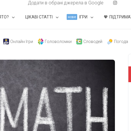
Додати в обрані джерела в Google
ЯТО?
ЦІКАВІ СТАТТІ
ІГРИ
ПІДТРИМА
нове
Онлайн Ігри
Головоломки
Словодей
Погода