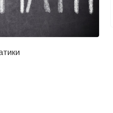
атики
свят на день
». Підписуйтесь на щоденну розсилку
Підписатися