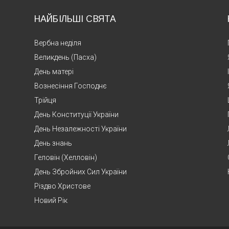
НАЙБІЛЬШІ СВЯТА
Вербна неділя
Великдень (Пасха)
День матері
Вознесіння Господнє
Трійця
День Конституції України
День Незалежності України
День знань
Геловін (Хелловін)
День Збройних Сил України
Різдво Христове
Новий Рік