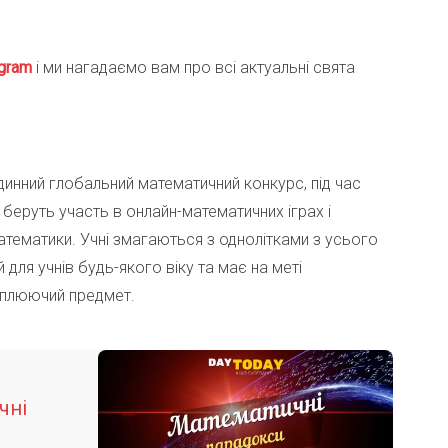
gra
m
і ми нагадаємо вам про всі актуальні свята
динний глобальний математичний конкурс, під час
ту беруть участь в онлайн-математичних іграх і
атематики. Учні змагаються з однолітками з усього
й для учнів будь-якого віку та має на меті
оплюючий предмет.
чні