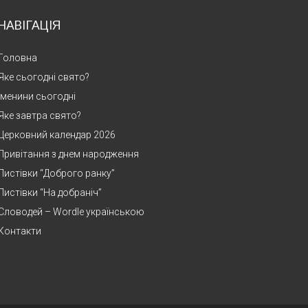
НАВІГАЦІЯ
Головна
Яке сьогодні свято?
Іменини сьогодні
Яке завтра свято?
Церковний календар 2026
Привітання з днем народження
Листівки “Доброго ранку”
Листівки “На добраніч”
Словодей – Wordle українською
Контакти