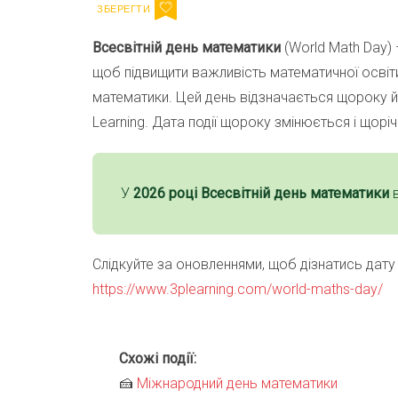
Всесвітній день математики
(World Math Day) 
щоб підвищити важливість математичної освіти
математики. Цей день відзначається щороку 
Learning. Дата події щороку змінюється і щор
У
2026 році Всесвітній день математики
Слідкуйте за оновленнями, щоб дізнатись дату 
https://www.3plearning.com/world-maths-day/
Схожі події:
🍰
Міжнародний день математики