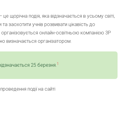
– це щорічна подія, яка відзначається в усьому світі,
 та заохотити учнів розвивати цікавість до
й організовується онлайн-освітньою компанією 3P
ічно визначається організатором.
1
відзначається 25 березня.
проведення події на сайті