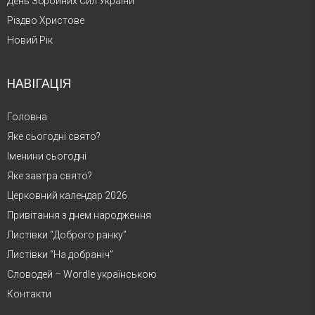
День Збройних Сил України
Різдво Христове
Новий Рік
НАВІГАЦІЯ
Головна
Яке сьогодні свято?
Іменини сьогодні
Яке завтра свято?
Церковний календар 2026
Привітання з днем народження
Листівки “Доброго ранку”
Листівки “На добраніч”
Словодей – Wordle українською
Контакти