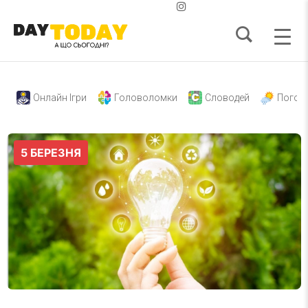
Онлайн Ігри
Головоломки
Словодей
Погод