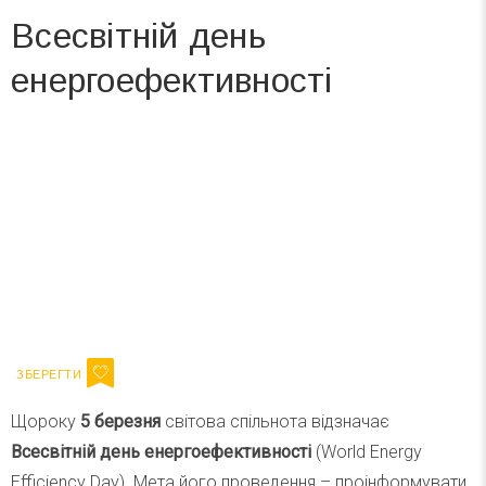
Всесвітній день
енергоефективності
Вже 6 років DAY TODAY складає для вас «
Список свят на день
». Підписуйтесь на щоденну розсилку
зручним для вас способом.
Телеграм
Інстаграм
Ваш імейл
Підписатися
Email
Щороку
5 березня
світова спільнота відзначає
Всесвітній день енергоефективності
(World Energy
Efficiency Day). Мета його проведення – проінформувати