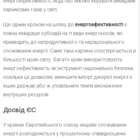
енергоефективності, людство зможе керувати викидами
парникових газів у світі.
Ще одним кроком на шляху до
енергоефективності
є
повна ліквідація субсидій на ті види енергоносіїв, які
призводять до непродуктивного та нераціонального
споживання енергії. Саме така картина спостерігається в
більшості країн світу. Багато країн використовують
енергоефективність як інструмент національної безпеки,
оскільки це дозволяє зменшити імпорт джерел енергії з
інших держав або ж уповільнити темпи виснаження
внутрішніх ресурсів.
Досвід ЄС
У країнах Європейського союзу кінцеве споживання
енергії розподіляється у процентному співвідношенні