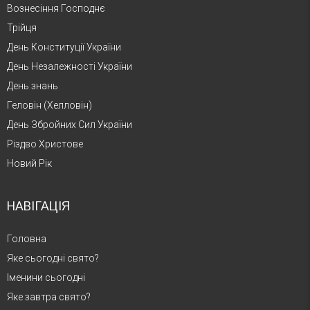
Вознесіння Господнє
Трійця
День Конституції України
День Незалежності України
День знань
Геловін (Хелловін)
День Збройних Сил України
Різдво Христове
Новий Рік
НАВІГАЦІЯ
Головна
Яке сьогодні свято?
Іменини сьогодні
Яке завтра свято?