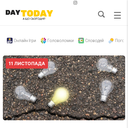
Онлайн Ігри
Головоломки
Словодей
Погод