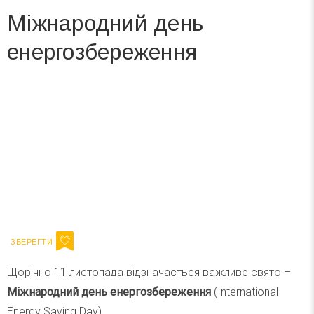
Міжнародний день
енергозбереження
Вже 6 років DAY TODAY складає для вас «
Список свят на день
». Підписуйтесь на щоденну розсилку
зручним для вас способом.
Телеграм
Інстаграм
Ваш імейл
Підписатися
Email
Щорічно 11 листопада відзначається важливе свято –
Міжнародний день енергозбереження
(International
Energy Saving Day).