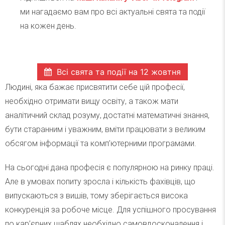
ми нагадаємо вам про всі актуальні свята та події
на кожен день.
Всі свята та події на 12 жовтня
Людині, яка бажає присвятити себе цій професії,
необхідно отримати вищу освіту, а також мати
аналітичний склад розуму, достатні математичні знання,
бути старанним і уважним, вміти працювати з великим
обсягом інформації та комп’ютерними програмами.
На сьогодні дана професія є популярною на ринку праці.
Але в умовах попиту зросла і кількість фахівців, що
випускаються з вишів, тому зберігається висока
конкуренція за робоче місце. Для успішного просування
по кар’єрних щаблях необхідно самовдосконалення і