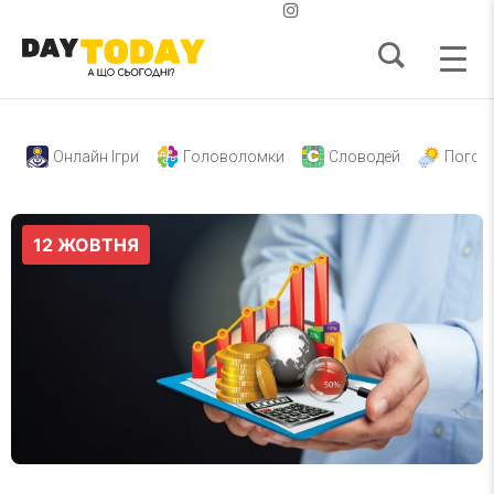
Онлайн Ігри
Головоломки
Словодей
Погод