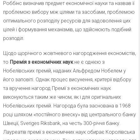
Роббінс визначив предмет економічної науки та назвав її
проблемою вибору між цілями та засобами, проблемою
оптимального розподілу ресурсів для задоволення цих
цілей і формування механізмів, що здійснюють подібний
розподіл.
Щодо щорічного жовтневого нагородження економістів,
то
Премія з економічних наук
не є однією з
Нобелівських премій, наданих Альфредом Нобелем у
його заповіті. Однак процес висунення, критерії відбору
та вручення нагород Премії з економічних наук
виконуються таким же чином, як і для оригінальних
Нобелівських премій. Нагорода була заснована в 1968
році шляхом «постійного внеску» від центрального банку
Швеції, Sveriges Riksbank, на честь 300-річчя банку.
Лауреатів премії з економічних наук обирає Королівська