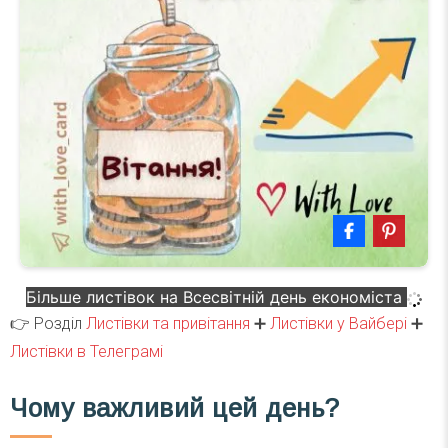
Більше листівок на Всесвітній день економіста
👉 Розділ
Листівки та привітання
➕
Листівки у Вайбері
➕
Листівки в Телеграмі
Чому важливий цей день?