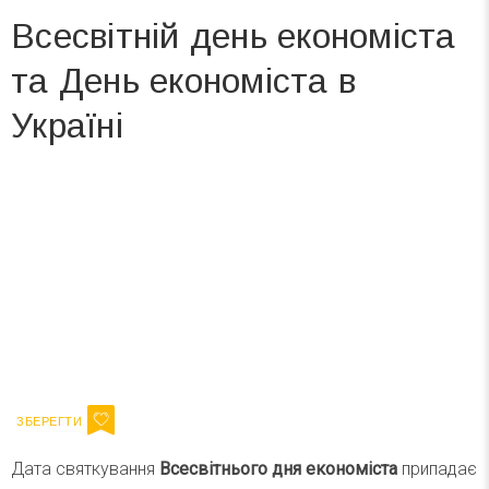
Всесвітній день економіста
та День економіста в
Україні
Вже 6 років DAY TODAY складає для вас «
Список свят на день
». Підписуйтесь на щоденну розсилку
зручним для вас способом.
Телеграм
Інстаграм
Ваш імейл
Підписатися
Email
Дата святкування
Всесвітнього дня економіста
припадає