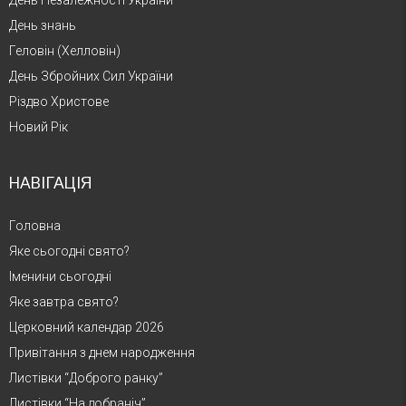
День знань
Геловін (Хелловін)
День Збройних Сил України
Різдво Христове
Новий Рік
НАВІГАЦІЯ
Головна
Яке сьогодні свято?
Іменини сьогодні
Яке завтра свято?
Церковний календар 2026
Привітання з днем народження
Листівки “Доброго ранку”
Листівки “На добраніч”