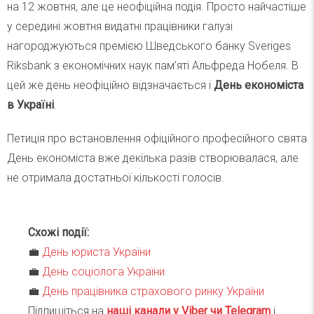
на 12 жовтня, але це неофіційна подія. Просто найчастіше
у середині жовтня видатні працівники галузі
нагороджуються премією Шведського банку Sveriges
Riksbank з економічних наук пам’яті Альфреда Нобеля. В
цей же день неофіційно відзначається і
День економіста
в Україні
.
Петиція про встановлення офіційного професійного свята
День економіста вже декілька разів створювалася, але
не отримала достатньої кількості голосів.
Схожі події:
💼
День юриста України
💼
День соціолога України
💼
День працівника страхового ринку України
Підпишіться на
наші канали у Viber чи Telegra
m
і