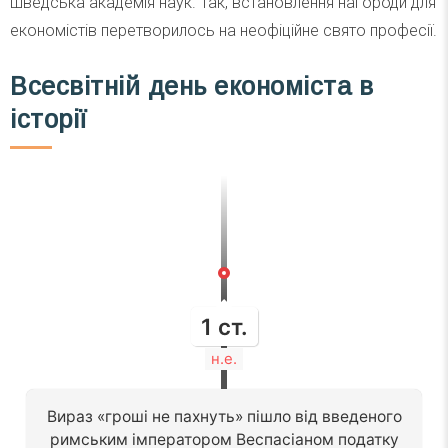
шведська академія наук. Так, встановлення нагороди для
економістів перетворилось на неофіційне свято професії.
Всесвітній день економіста в
історії
1 ст.
н.е.
Вираз «гроші не пахнуть» пішло від введеного
римським імператором Веспасіаном податку