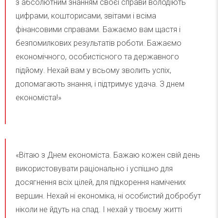
з абсолютним знанням своєї справи володіють
цифрами, кошторисами, звітами і всіма
фінансовими справами. Бажаємо вам щастя і
безпомилкових результатів роботи. Бажаємо
економічного, особистісного та державного
підйому. Нехай вам у всьому зволить успіх,
допомагають знання, і підтримує удача. З днем
економіста!»
«Вітаю з Днем економіста. Бажаю кожен свій день
використовувати раціонально і успішно для
досягнення всіх цілей, для підкорення намічених
вершин. Нехай ні економіка, ні особистий добробут
ніколи не йдуть на спад. І нехай у твоєму житті