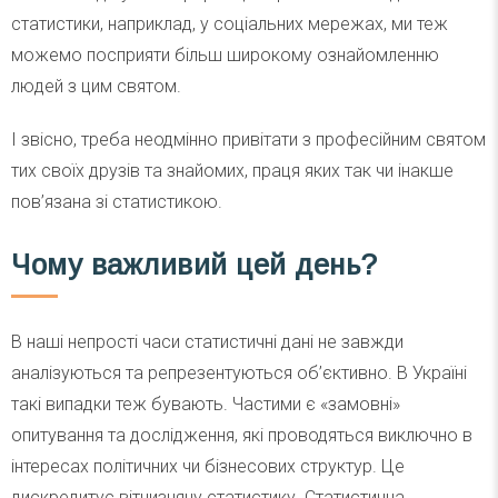
статистики, наприклад, у соціальних мережах, ми теж
можемо посприяти більш широкому ознайомленню
людей з цим святом.
І звісно, треба неодмінно привітати з професійним святом
тих своїх друзів та знайомих, праця яких так чи інакше
пов’язана зі статистикою.
Чому важливий цей день?
В наші непрості часи статистичні дані не завжди
аналізуються та репрезентуються об’єктивно. В Україні
такі випадки теж бувають. Частими є «замовні»
опитування та дослідження, які проводяться виключно в
інтересах політичних чи бізнесових структур. Це
дискредитує вітчизняну статистику. Статистична