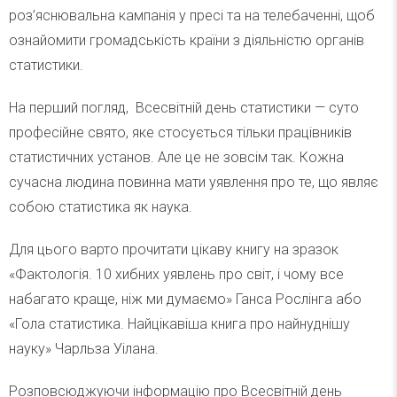
роз’яснювальна кампанія у пресі та на телебаченні, щоб
ознайомити громадськість країни з діяльністю органів
статистики.
На перший погляд, Всесвітній день статистики — суто
професійне свято, яке стосується тільки працівників
статистичних установ. Але це не зовсім так. Кожна
сучасна людина повинна мати уявлення про те, що являє
собою статистика як наука.
Для цього варто прочитати цікаву книгу на зразок
«Фактологія. 10 хибних уявлень про світ, і чому все
набагато краще, ніж ми думаємо» Ганса Рослінга або
«Гола статистика. Найцікавіша книга про найнуднішу
науку» Чарльза Уілана.
Розповсюджуючи інформацію про Всесвітній день