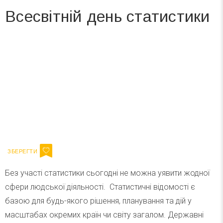
Всесвітній день статистики
Вже 6 років DAY TODAY складає для вас «
Список свят на день
». Підписуйтесь на щоденну розсилку
зручним для вас способом.
Телеграм
Інстаграм
Ваш імейл
Підписатися
Email
Без участі статистики сьогодні не можна уявити жодної
сфери людської діяльності. Статистичні відомості є
базою для будь-якого рішення, планування та дій у
масштабах окремих країн чи світу загалом. Державні