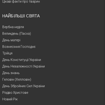
Цікаві факти про тварин
НАЙБІЛЬШІ СВЯТА
Вербна неділя
Великдень (Пасха)
День матері
Вознесіння Господнє
Трійця
День Конституції України
День Незалежності України
День знань
Геловін (Хелловін)
День Збройних Сил України
Різдво Христове
Новий Рік