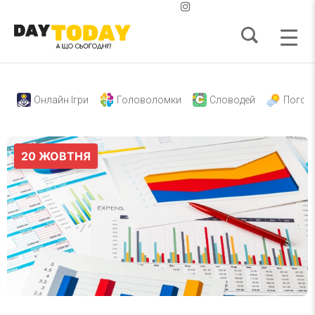
Онлайн Ігри
Головоломки
Словодей
Погод