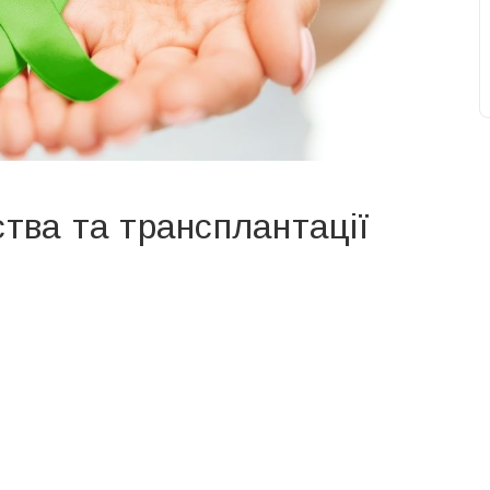
ства та трансплантації
свят на день
». Підписуйтесь на щоденну розсилку
Підписатися