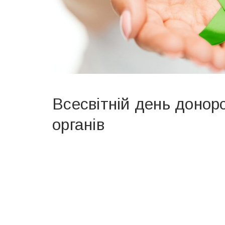
Всесвітній день донор
органів
Вже 6 років DAY TODAY складає для вас «
Список 
зручним для вас способом.
Телеграм
Інстаграм
Ваш імейл
Email