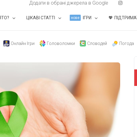
Додати в обрані джерела в Google
ЯТО?
ЦІКАВІ СТАТТІ
ІГРИ
ПІДТРИМА
нове
Онлайн Ігри
Головоломки
Словодей
Погода