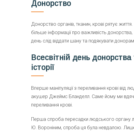
Донорство
Донорство органів, тканин, крові рятує житт
більше інформації про важливість донорства, а
день слід віддати шану та подякувати донорам 
Всесвітній день донорства 
історії
Вперше маніпуляції з переливання крові від л
акушер Джеймс Бланделл. Саме йому ми вдячні
переливання крові.
Перша спроба пересадки людського органу лю
Ю. Вороніним, спроба ця була невдалою. Лиш