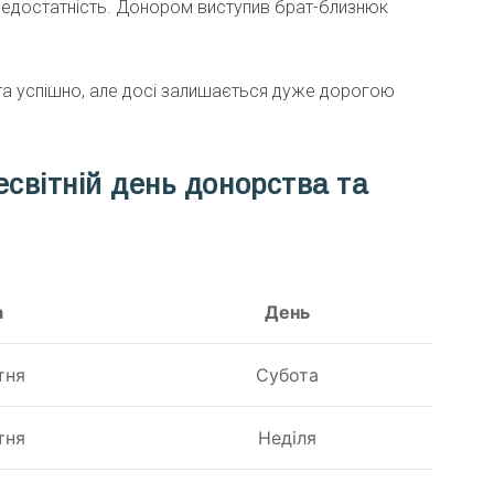
недостатність. Донором виступив брат-близнюк
та успішно, але досі залишається дуже дорогою
есвітній день донорства та
а
День
тня
Субота
тня
Неділя