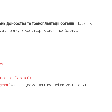
нь донорства та трансплантації органів
. На жаль,
 які не лікуються лікарськими засобами, а
ку
лантації органів
gra
m
і ми нагадаємо вам про всі актуальні свята