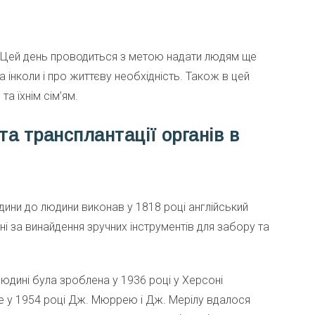
я. Цей день проводиться з метою надати людям ще
 інколи і про життєву необхідність. Також в цей
та їхнім сім’ям.
та трансплантації органів в
юдини до людини виконав у 1818 році англійський
 за винайдення зручних інструментів для забору та
дині була зроблена у 1936 році у Херсоні
е у 1954 році Дж. Мюррею і Дж. Мерілу вдалося