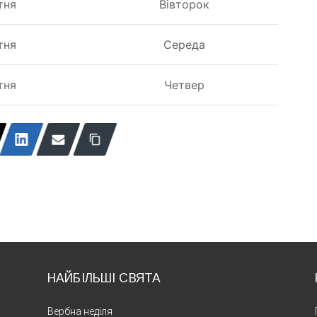
тня
Вівторок
тня
Середа
тня
Четвер
НАЙБІЛЬШІ СВЯТА
Вербна неділя