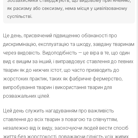
Зоозахисники стверджують, що видовому пригніченню,
як расизму або сексизму, нема місця у цивілізованому
суспільстві.
Це день, присвячений підвищенню обізнаності про
дискримінацію, експлуатацію та шкоду, завдану тваринам
через видовість. Видоподібність — це віра в те, що один
вид є вищим за інший, і виправдовує ставлення до певних
тварин як до нижчих істот, що часто призводить до
жорстоких практик, таких як фабричне фермерство,
випробування тварин і використання тварин для
розважальних цілей.
Цей день служить нагадуванням про важливість
ставлення до всіх тварин з повагою та співчуттям,
незалежно від їх виду, заохочуючи людей вести спосіб
життя без жорстокості, поважаючи гідність усіх живих.