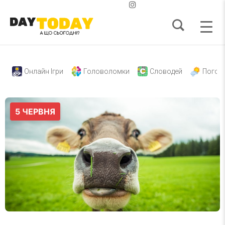
Онлайн Ігри
Головоломки
Словодей
Погод