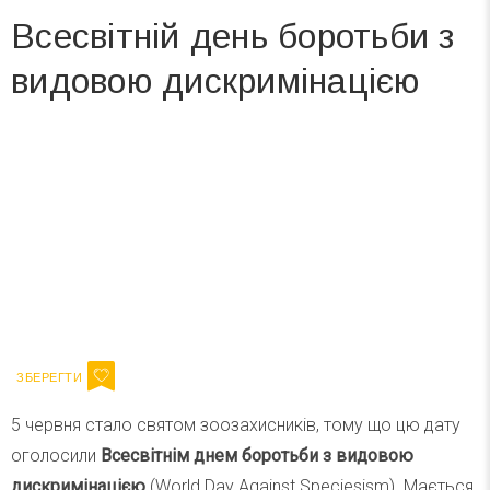
Всесвітній день боротьби з
видовою дискримінацією
Вже 6 років DAY TODAY складає для вас «
Список свят на день
». Підписуйтесь на щоденну розсилку
зручним для вас способом.
Телеграм
Інстаграм
Ваш імейл
Підписатися
Email
5 червня стало святом зоозахисників, тому що цю дату
оголосили
Всесвітнім днем боротьби з видовою
дискримінацією
(World Day Against Speciesism). Мається