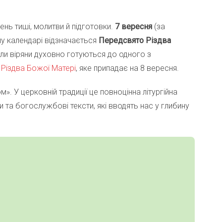
ень тиші, молитви й підготовки.
7 вересня
(за
у календарі відзначається
Передсвято Різдва
оли віряни духовно готуються до одного з
—
Різдва Божої Матері
, яке припадає на 8 вересня.
. У церковній традиції це повноцінна літургійна
и та богослужбові тексти, які вводять нас у глибину