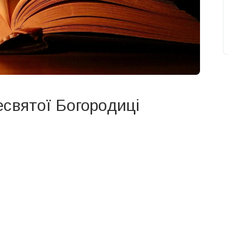
святої Богородиці
свят на день
». Підписуйтесь на щоденну розсилку
Підписатися