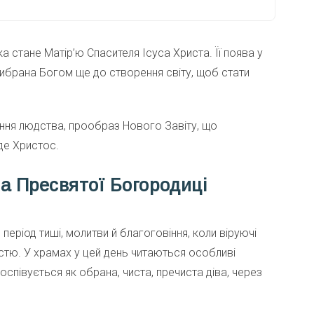
яка стане Матір’ю Спасителя Ісуса Христа. Її поява у
ла вибрана Богом ще до створення світу, щоб стати
сіння людства, прообраз Нового Завіту, що
де Христос.
а Пресвятої Богородиці
еріод тиші, молитви й благоговіння, коли віруючі
істю. У храмах у цей день читаються особливі
 оспівується як обрана, чиста, пречиста діва, через