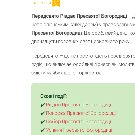
Передсвято Різдва Пресвятої Богородиці
– д
новоюліанським календарем) у православном
Пресвятої Богородиці
. Це особливий день, к
дванадцяти головних свят церковного року 
Передсвято — це не просто «день перед святом»
подія, що включає особливі піснеспіви, молитв
змісту майбутнього торжества.
Схожі події:
✔️
Різдво Пресвятої Богородиці
✔️
Покрова Пресвятої Богородиці
✔️
Собор Пресвятої Богородиці
✔️
Успіння Пресвятої Богородиці