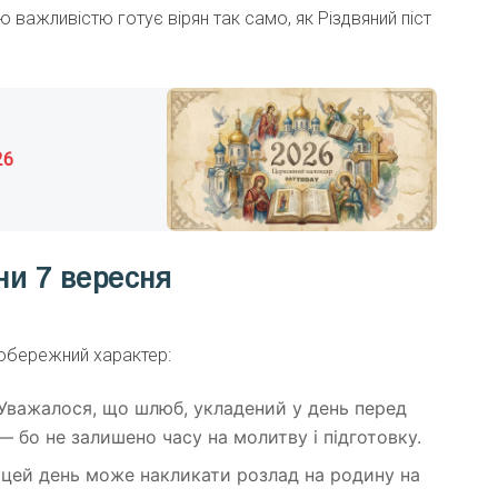
 важливістю готує вірян так само, як Різдвяний піст
26
ни 7 вересня
і обережний характер:
Уважалося, що шлюб, укладений у день перед
 бо не залишено часу на молитву і підготовку.
цей день може накликати розлад на родину на