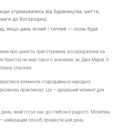
юди утримувались від будівництва, шиття,
оваги до Богородиці.
, якщо день ясний і теплий — осінь буде
ання про цінність приготування, зосередження на
я Христа) не має такого значення, як Діва Марія. Її
лану спасіння.
ереглися елементи стародавньої народної
ерковною практикою. Це — ідеальний момент для
день, який готує нас до глибокої радості. Молитва,
і — найкращий спосіб провести цей день.