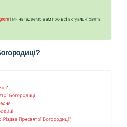
gra
m
і ми нагадаємо вам про всі актуальні свята
Богородиці?
иці?
ятої Богородиці
ресня
родиці
о Різдва Пресвятої Богородиці?