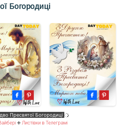
ої Богородиці
здво Пресвятої Богородиці
Вайбері
➕
Листівки в Телеграмі