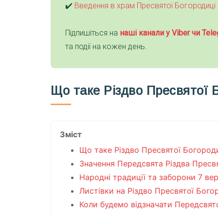
✔️
Введення в храм Пресвятої Богородиці
Підпишіться на
наші канали у Viber чи Tele
та події на кожен день.
Що таке Різдво Пресвятої 
Зміст
Що таке Різдво Пресвятої Богород
Значення Передсвята Різдва Пресв
Народні традиції та заборони 7 ве
Листівки на Різдво Пресвятої Бого
Коли будемо відзначати Передсвят