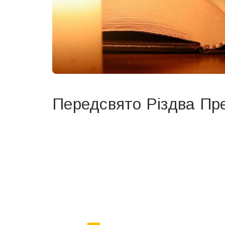
Передсвято Різдва Пре
Вже 6 років DAY TODAY складає для вас «
Список 
зручним для вас способом.
Телеграм
Інстаграм
Ваш імейл
Email