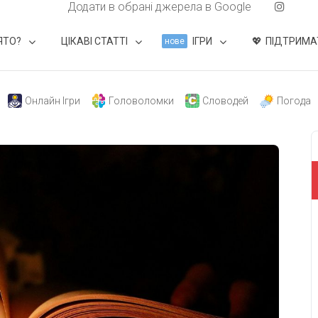
Додати в обрані джерела в Google
ЯТО?
ЦІКАВІ СТАТТІ
ІГРИ
ПІДТРИМА
нове
Онлайн Ігри
Головоломки
Словодей
Погода