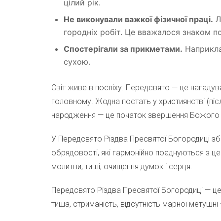
цілий рік.
Не виконували важкої фізичної праці.
Л
городніх робіт. Це вважалося знаком п
Спостерігали за прикметами.
Наприклад
сухою.
Світ живе в поспіху. Передсвято — це нагадув
головному. Жодна постать у християнстві (післ
народження — це початок звершення Божого п
У Передсвято Різдва Пресвятої Богородиці зб
обрядовості, які гармонійно поєднуються з ц
молитви, тиші, очищення думок і серця.
Передсвято Різдва Пресвятої Богородиці — це 
тиша, стриманість, відсутність марної метушн