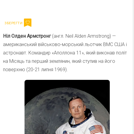
Ваш імейл
Підписатися
Email
Ніл Олден Армстронг
(англ. Neil Alden Armstrong) —
американський військово-морський льотчик ВМС США і
астронавт. Командир «Аполлона 11», який виконав політ
на Місяць та перший землянин, який ступив на його
поверхню (20-21 липня 1969).