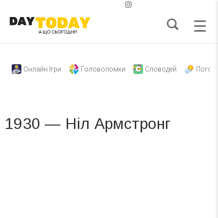
Онлайн Ігри
Головоломки
Словодей
Погод
1930 — Ніл Армстронг
Вже 6 років DAY TODAY складає для вас «
Список свят на день
». Підписуйтесь на щоденну розсилку
зручним для вас способом.
Телеграм
Інстаграм