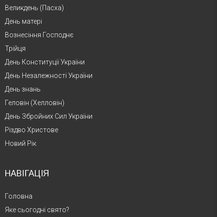
Великдень (Пасха)
День матері
Вознесіння Господнє
Трійця
День Конституції України
День Незалежності України
День знань
Геловін (Хелловін)
День Збройних Сил України
Різдво Христове
Новий Рік
НАВІГАЦІЯ
Головна
Яке сьогодні свято?