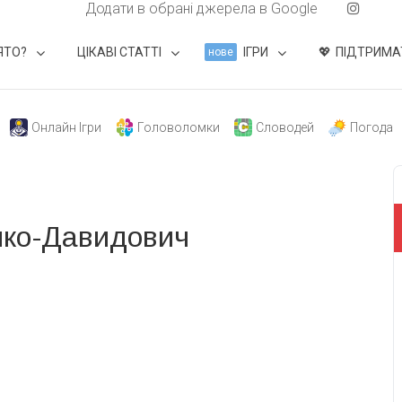
Додати в обрані джерела в Google
ЯТО?
ЦІКАВІ СТАТТІ
ІГРИ
ПІДТРИМА
нове
Онлайн Ігри
Головоломки
Словодей
Погода
нко-Давидович
свят на день
». Підписуйтесь на щоденну розсилку
Підписатися