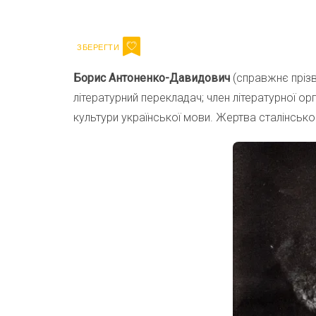
Email
Борис Антоненко-Давидович
(справжнє прізв
літературний перекладач; член літературної ор
культури української мови. Жертва сталінсько