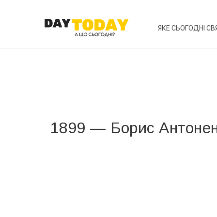
ЯКЕ СЬОГОДНІ СВ
1899 — Борис Антоне
Вже 6 років DAY TODAY складає для вас «
Список 
зручним для вас способом.
Телеграм
Інстаграм
Ваш імейл