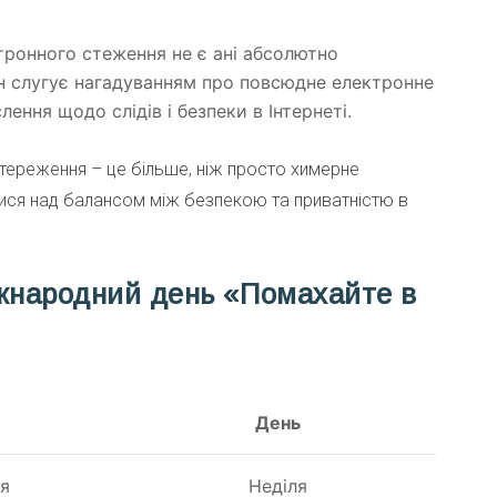
тронного стеження не є ані абсолютно
ін слугує нагадуванням про повсюдне електронне
ення щодо слідів і безпеки в Інтернеті.
ереження – це більше, ніж просто химерне
ися над балансом між безпекою та приватністю в
іжнародний день «Помахайте в
День
ня
Неділя