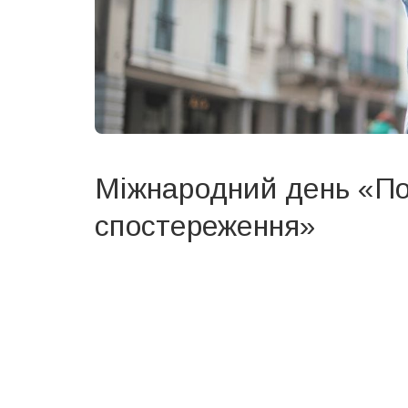
Міжнародний день «По
спостереження»
Вже 6 років DAY TODAY складає для вас «
Список 
зручним для вас способом.
Телеграм
Інстаграм
Ваш імейл
Email