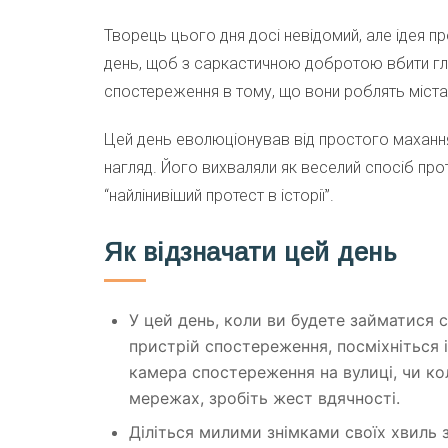
Творець цього дня досі невідомий, але ідея п
день, щоб з саркастичною добротою вбити гл
спостереження в тому, що вони роблять міста
Цей день еволюціонував від простого махання
нагляд. Його вихваляли як веселий спосіб про
“найлінивіший протест в історії”.
Як відзначати цей день
У цей день, коли ви будете займатися 
пристрій спостереження, посміхніться 
камера спостереження на вулиці, чи кол
мережах, зробіть жест вдячності.
Діліться милими знімками своїх хвиль