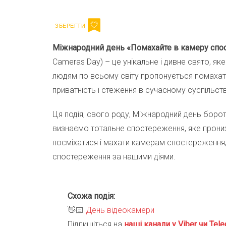
Міжнародний день «Помахайте в камеру спо
Cameras Day) – це унікальне і дивне свято, я
людям по всьому світу пропонується помахат
приватність і стеження в сучасному суспільств
Ця подія, свого роду, Міжнародний день боро
визнаємо тотальне спостереження, яке пронизу
посміхатися і махати камерам спостереження, 
спостереження за нашими діями.
Схожа подія:
👋🏻
День відеокамери
Підпишіться на
наші канали у Viber чи Tele