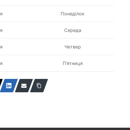
ня
Понеділок
ня
Середа
ня
Четвер
ня
П’ятниця