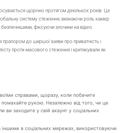
росувається щорічно протягом декількох років. Це
обальну систему стеження, визнаючи роль камер
 безпечнішими, фіксуючи злочини на відео.
 прапором до ширшої заяви про приватність і
тесту проти масового стеження і критикували як
своїми справами, щоразу, коли побачите
і помахайте рукою. Незалежно від того, чи це
и ви заходите у свій акаунт у соціальних
 з іншими в соціальних мережах, використовуючи