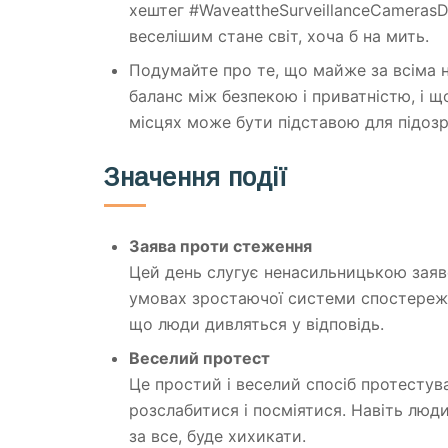
хештег #WaveattheSurveillanceCamerasD
веселішим стане світ, хоча б на мить.
Подумайте про те, що майже за всіма
баланс між безпекою і приватністю, і що
місцях може бути підставою для підозр
Значення події
Заява проти стеження
Цей день слугує ненасильницькою заяво
умовах зростаючої системи спостережен
що люди дивляться у відповідь.
Веселий протест
Це простий і веселий спосіб протесту
розслабитися і посміятися. Навіть люд
за все, буде хихикати.