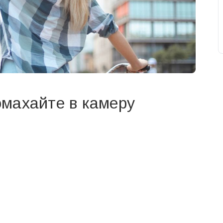
махайте в камеру
свят на день
». Підписуйтесь на щоденну розсилку
Підписатися