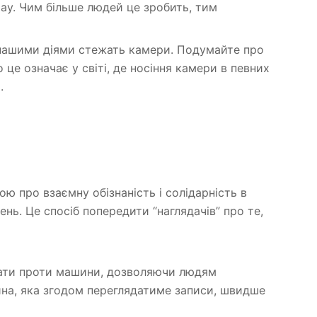
ay. Чим більше людей це зробить, тим
 нашими діями стежать камери. Подумайте про
 це означає у світі, де носіння камери в певних
.
ю про взаємну обізнаність і солідарність в
ь. Це спосіб попередити “наглядачів” про те,
вати проти машини, дозволяючи людям
ина, яка згодом переглядатиме записи, швидше