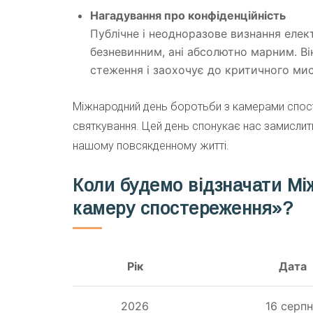
Нагадування про конфіденційність
Публічне і неодноразове визнання елек
безневинним, ані абсолютно марним. В
стеження і заохочує до критичного мисл
Міжнародний день боротьби з камерами спост
святкування. Цей день спонукає нас замислит
нашому повсякденному житті.
Коли будемо відзначати М
камеру спостереження»?
Рік
Дата
2026
16 серп