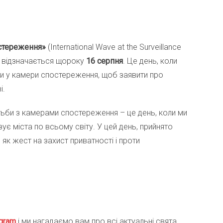
стереження»
(International Wave at the Surveillance
ке відзначається щороку
16 серпня
. Це день, коли
и у камери спостереження, щоб заявити про
і.
тьби з камерами спостереження – це день, коли ми
є міста по всьому світу. У цей день, прийнято
як жест на захист приватності і проти
gra
m
і ми нагадаємо вам про всі актуальні свята