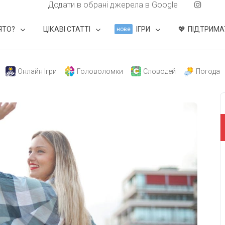
Додати в обрані джерела в Google
ЯТО?
ЦІКАВІ СТАТТІ
ІГРИ
ПІДТРИМА
нове
Онлайн Ігри
Головоломки
Словодей
Погода