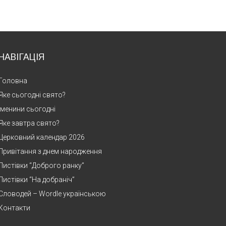
НАВІГАЦІЯ
Головна
Яке сьогодні свято?
Іменини сьогодні
Яке завтра свято?
Церковний календар 2026
Привітання з днем народження
Листівки “Доброго ранку”
Листівки “На добраніч”
Словодей – Wordle українською
Контакти