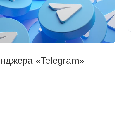
нджера «Telegram»
свят на день
». Підписуйтесь на щоденну розсилку
Підписатися