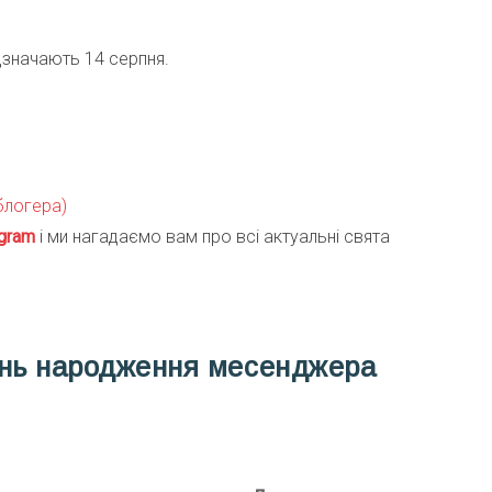
дзначають 14 серпня.
 блогера)
gra
m
і ми нагадаємо вам про всі актуальні свята
ень народження месенджера