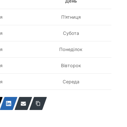
День
ня
П’ятниця
ня
Субота
ня
Понеділок
ня
Вівторок
ня
Середа