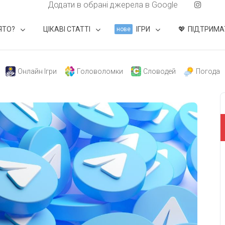
Додати в обрані джерела в Google
ЯТО?
ЦІКАВІ СТАТТІ
ІГРИ
ПІДТРИМА
нове
Онлайн Ігри
Головоломки
Словодей
Погода