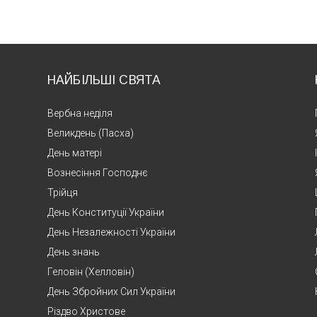
НАЙБІЛЬШІ СВЯТА
Вербна неділя
Великдень (Пасха)
День матері
Вознесіння Господнє
Трійця
День Конституції України
День Незалежності України
День знань
Геловін (Хелловін)
День Збройних Сил України
Різдво Христове