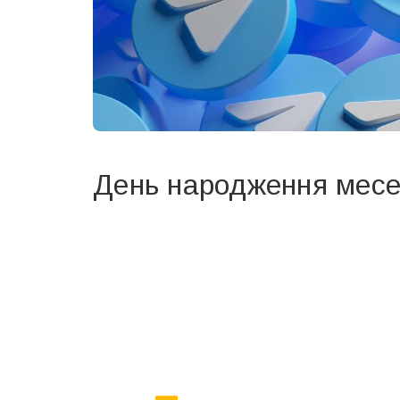
День народження месе
Вже 6 років DAY TODAY складає для вас «
Список 
зручним для вас способом.
Телеграм
Інстаграм
Ваш імейл
Email