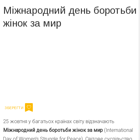
Міжнародний день боротьби
жінок за мир
Вже 6 років DAY TODAY складає для вас «
Список свят на день
». Підписуйтесь на щоденну розсилку
зручним для вас способом.
Телеграм
Інстаграм
Ваш імейл
Підписатися
Email
25 жовтня у багатьох країнах світу відзначають
Міжнародний день боротьби жінок за мир
(International
Day of Women’s Struggle for Peace). Світове суспільство