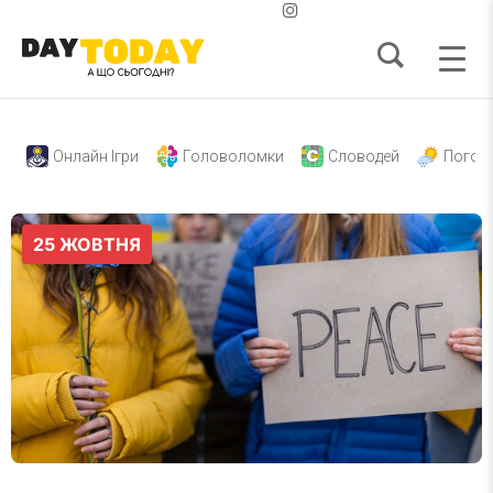
Онлайн Ігри
Головоломки
Словодей
Погод