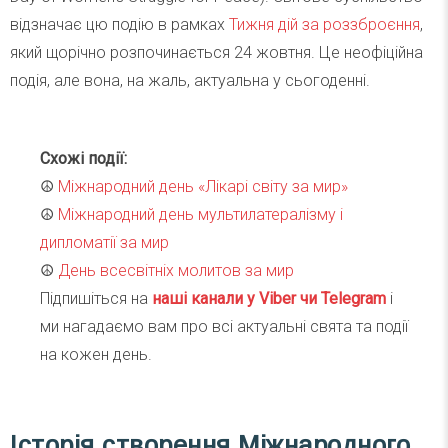
відзначає цю подію в рамках
Тижня дій за роззброєння
,
який щорічно розпочинається 24 жовтня. Це неофіційна
подія, але вона, на жаль, актуальна у сьогоденні.
Схожі події:
☮️
Міжнародний день «Лікарі світу за мир»
☮️
Міжнародний день мультилатералізму і
дипломатії за мир
☮️
День всесвітніх молитов за мир
Підпишіться на
наші канали у Viber чи Telegra
m
і
ми нагадаємо вам про всі актуальні свята та події
на кожен день.
Історія створення Міжнародного