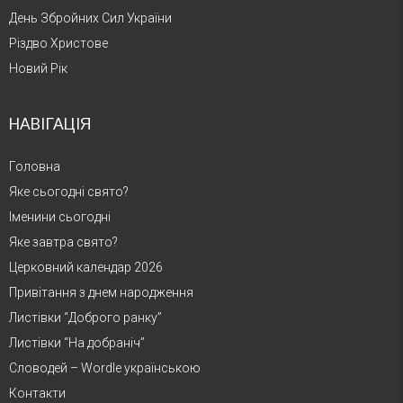
День Збройних Сил України
Різдво Христове
Новий Рік
НАВІГАЦІЯ
Головна
Яке сьогодні свято?
Іменини сьогодні
Яке завтра свято?
Церковний календар 2026
Привітання з днем народження
Листівки “Доброго ранку”
Листівки “На добраніч”
Словодей – Wordle українською
Контакти