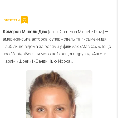
Ваш імейл
Підписатися
Email
Кемерон Мішель Діас
(англ. Cameron Michelle Diaz;) —
американська акторка, супермодель та письменниця.
Найбільше відома за ролями у фільмах «Маска», «Дещо
про Мері», «Весілля мого найкращого друга», «Ангели
Чарлі», «Шрек» і «Банди Нью-Йорка».