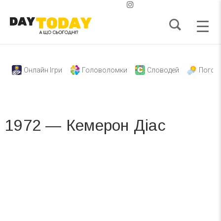
Онлайн Ігри
Головоломки
Словодей
Погод
1972 — Кемерон Діас
Вже 6 років DAY TODAY складає для вас «
Список свят на день
». Підписуйтесь на щоденну розсилку
зручним для вас способом.
Телеграм
Інстаграм