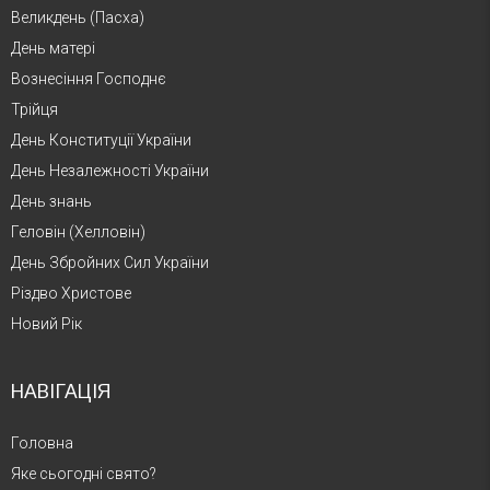
Великдень (Пасха)
День матері
Вознесіння Господнє
Трійця
День Конституції України
День Незалежності України
День знань
Геловін (Хелловін)
День Збройних Сил України
Різдво Христове
Новий Рік
НАВІГАЦІЯ
Головна
Яке сьогодні свято?